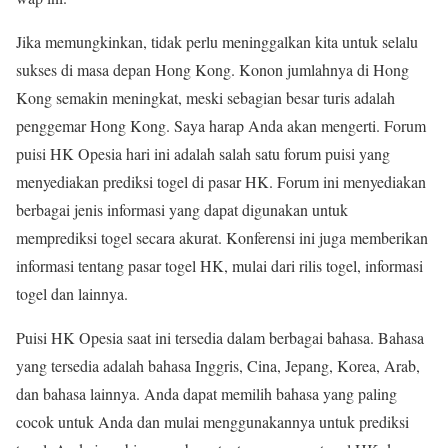
Jika memungkinkan, tidak perlu meninggalkan kita untuk selalu
sukses di masa depan Hong Kong. Konon jumlahnya di Hong
Kong semakin meningkat, meski sebagian besar turis adalah
penggemar Hong Kong. Saya harap Anda akan mengerti. Forum
puisi HK Opesia hari ini adalah salah satu forum puisi yang
menyediakan prediksi togel di pasar HK. Forum ini menyediakan
berbagai jenis informasi yang dapat digunakan untuk
memprediksi togel secara akurat. Konferensi ini juga memberikan
informasi tentang pasar togel HK, mulai dari rilis togel, informasi
togel dan lainnya.
Puisi HK Opesia saat ini tersedia dalam berbagai bahasa. Bahasa
yang tersedia adalah bahasa Inggris, Cina, Jepang, Korea, Arab,
dan bahasa lainnya. Anda dapat memilih bahasa yang paling
cocok untuk Anda dan mulai menggunakannya untuk prediksi