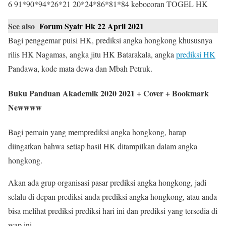
6 91*90*94*26*21 20*24*86*81*84 kebocoran TOGEL HK
See also
Forum Syair Hk 22 April 2021
Bagi penggemar puisi HK, prediksi angka hongkong khususnya
rilis HK Nagamas, angka jitu HK Batarakala, angka
prediksi HK
Pandawa, kode mata dewa dan Mbah Petruk.
Buku Panduan Akademik 2020 2021 + Cover + Bookmark
Newwww
Bagi pemain yang memprediksi angka hongkong, harap
diingatkan bahwa setiap hasil HK ditampilkan dalam angka
hongkong.
Akan ada grup organisasi pasar prediksi angka hongkong, jadi
selalu di depan prediksi anda prediksi angka hongkong, atau anda
bisa melihat prediksi prediksi hari ini dan prediksi yang tersedia di
wap ini.