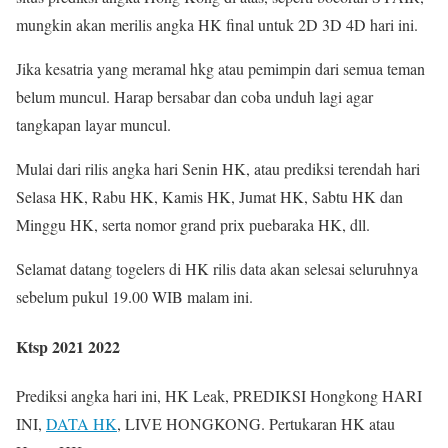
mungkin akan merilis angka HK final untuk 2D 3D 4D hari ini.
Jika kesatria yang meramal hkg atau pemimpin dari semua teman
belum muncul. Harap bersabar dan coba unduh lagi agar
tangkapan layar muncul.
Mulai dari rilis angka hari Senin HK, atau prediksi terendah hari
Selasa HK, Rabu HK, Kamis HK, Jumat HK, Sabtu HK dan
Minggu HK, serta nomor grand prix puebaraka HK, dll.
Selamat datang togelers di HK rilis data akan selesai seluruhnya
sebelum pukul 19.00 WIB malam ini.
Ktsp 2021 2022
Prediksi angka hari ini, HK Leak, PREDIKSI Hongkong HARI
INI,
DATA HK
, LIVE HONGKONG. Pertukaran HK atau