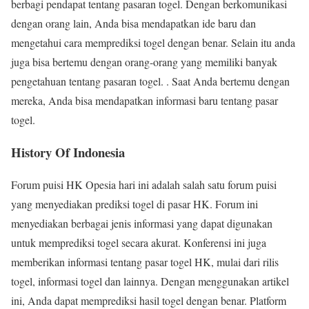
berbagi pendapat tentang pasaran togel. Dengan berkomunikasi
dengan orang lain, Anda bisa mendapatkan ide baru dan
mengetahui cara memprediksi togel dengan benar. Selain itu anda
juga bisa bertemu dengan orang-orang yang memiliki banyak
pengetahuan tentang pasaran togel. . Saat Anda bertemu dengan
mereka, Anda bisa mendapatkan informasi baru tentang pasar
togel.
History Of Indonesia
Forum puisi HK Opesia hari ini adalah salah satu forum puisi
yang menyediakan prediksi togel di pasar HK. Forum ini
menyediakan berbagai jenis informasi yang dapat digunakan
untuk memprediksi togel secara akurat. Konferensi ini juga
memberikan informasi tentang pasar togel HK, mulai dari rilis
togel, informasi togel dan lainnya. Dengan menggunakan artikel
ini, Anda dapat memprediksi hasil togel dengan benar. Platform