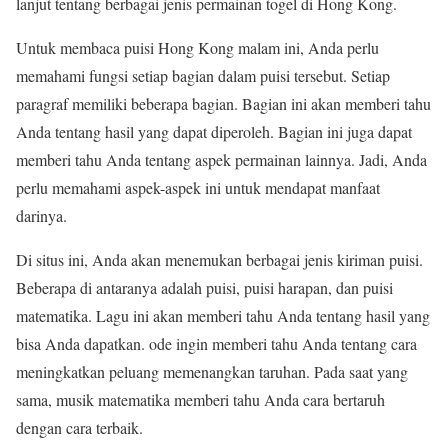
lanjut tentang berbagai jenis permainan togel di Hong Kong.
Untuk membaca puisi Hong Kong malam ini, Anda perlu
memahami fungsi setiap bagian dalam puisi tersebut. Setiap
paragraf memiliki beberapa bagian. Bagian ini akan memberi tahu
Anda tentang hasil yang dapat diperoleh. Bagian ini juga dapat
memberi tahu Anda tentang aspek permainan lainnya. Jadi, Anda
perlu memahami aspek-aspek ini untuk mendapat manfaat
darinya.
Di situs ini, Anda akan menemukan berbagai jenis kiriman puisi.
Beberapa di antaranya adalah puisi, puisi harapan, dan puisi
matematika. Lagu ini akan memberi tahu Anda tentang hasil yang
bisa Anda dapatkan. ode ingin memberi tahu Anda tentang cara
meningkatkan peluang memenangkan taruhan. Pada saat yang
sama, musik matematika memberi tahu Anda cara bertaruh
dengan cara terbaik.