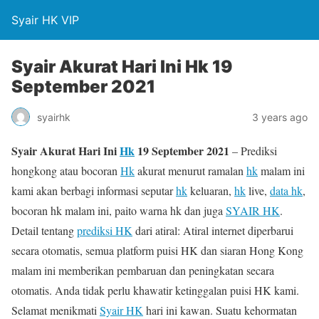
Syair HK VIP
Syair Akurat Hari Ini Hk 19
September 2021
syairhk
3 years ago
Syair Akurat Hari Ini
Hk
19 September 2021
– Prediksi
hongkong atau bocoran
Hk
akurat menurut ramalan
hk
malam ini
kami akan berbagi informasi seputar
hk
keluaran,
hk
live,
data hk
,
bocoran hk malam ini, paito warna hk dan juga
SYAIR HK
.
Detail tentang
prediksi HK
dari atiral: Atiral internet diperbarui
secara otomatis, semua platform puisi HK dan siaran Hong Kong
malam ini memberikan pembaruan dan peningkatan secara
otomatis. Anda tidak perlu khawatir ketinggalan puisi HK kami.
Selamat menikmati
Syair HK
hari ini kawan. Suatu kehormatan