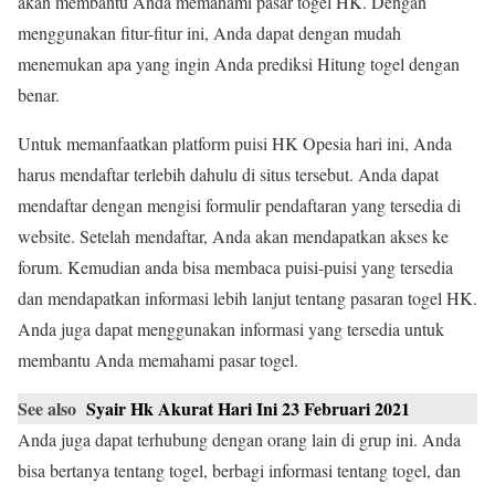
akan membantu Anda memahami pasar togel HK. Dengan
menggunakan fitur-fitur ini, Anda dapat dengan mudah
menemukan apa yang ingin Anda prediksi Hitung togel dengan
benar.
Untuk memanfaatkan platform puisi HK Opesia hari ini, Anda
harus mendaftar terlebih dahulu di situs tersebut. Anda dapat
mendaftar dengan mengisi formulir pendaftaran yang tersedia di
website. Setelah mendaftar, Anda akan mendapatkan akses ke
forum. Kemudian anda bisa membaca puisi-puisi yang tersedia
dan mendapatkan informasi lebih lanjut tentang pasaran togel HK.
Anda juga dapat menggunakan informasi yang tersedia untuk
membantu Anda memahami pasar togel.
See also
Syair Hk Akurat Hari Ini 23 Februari 2021
Anda juga dapat terhubung dengan orang lain di grup ini. Anda
bisa bertanya tentang togel, berbagi informasi tentang togel, dan