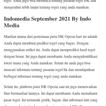
togel. Anda juga bisa membaca tentang pasaran togel HK dan
mengetahui lebih lanjut tentang togel yang anda mainkan.
Indomedia September 2021 By Indo
Media
Manfaat utama dari pertemuan puisi HK Opesia hari ini adalah
Anda dapat membuat prediksi togel yang bagus. Dengan
menggunakan artikel ini, Anda dapat memprediksi hasil togel
dengan benar. Ini juga dapat membantu Anda mengidentifikasi
lotere mana yang Anda mainkan. Selain itu anda juga bisa
mencari informasi tentang pasaran togel hk dan mendapatkan
berbagai informasi tentang togel yang anda mainkan.
Selain itu, platform puisi HK Opesia saat ini juga menawarkan
fitur bermanfaat lainnya. Ini dapat membantu Anda memahami
pasar togel. Ini termasuk grafik, bagan, dan informasi lain yang