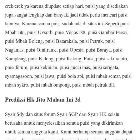
erek-erek ya karena diupdate setiap hari, puisi yang disediakan
juga sangat lengkap dan banyak, jadi tidak perlu mencari puisi
lainnya. Karena semua puisi sudah ada di situs ini. Seperti puisi
Mbah Jitu, puisi Uvsorb, puisi Vegas188, puisi Gambar Persis,
puisi Mbah Boleng, puisi Batarakala, puisi Petruk, puisi
Nagamas, puisi Omiframe, puisi Opesia, puisi Baraya, puisi
Kampleng, puisi Kalong, puisi Kalong. Puisi, puisi sakuratoto,
puisi forum, puisi kekinian, puisi gucci mas, puisi serigala,
syarnagasoon, puisi jawa, puisi bola api, puisi mbah semar, puisi
mbah sykro, puisi mbah ompong, puisi mbah petruk dll.
Prediksi Hk Jitu Malam Ini 2d
Syair Sdy dan situs forum Syair SGP dari Syair HK selalu
berusaha untuk menyelesaikan semua puisi yang dikirimkan
untuk semua anggota kami. Kami berharap semua anggota dapat