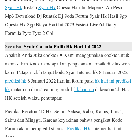
Syair Hk
Jostoto
Syair Hk
Opesia Hari Ini Mapenzi Au Pesa
Mp3 Download Dj Runtak Dj Soda Forum Syair Hk Hasil Sgp
Opesia Hk Sgp Biaya Hari Ini 2023 Fastest Live 6d Daily
Formula Pyto Pyto 2 Col
See also
Syair Garuda Putih Hk Hari Ini 2022
Apakah Anda suka cookie? ♥ Kami menggunakan cookie untuk
memastikan Anda mendapatkan pengalaman terbaik di situs web
kami. Pelajari lebih lanjut kode Syair Internet hk 8 Januari 2022
prediksi hk
8 Januari 2022 hari ini forum puisi
hk hari ini
prediksi
hk
malam ini dan streaming produk
hk hari ini
di keraton4d. Hasil
HK setelah waktu penutupan:
Prediksi Keraton 4D Hk. Senin, Selasa, Rabu, Kamis, Jumat,
Sabtu dan Minggu. Karena keyakinan bahwa pengikut Kode
Forum akan memprediksi puisi.
Prediksi HK
internet hari ini
dong.