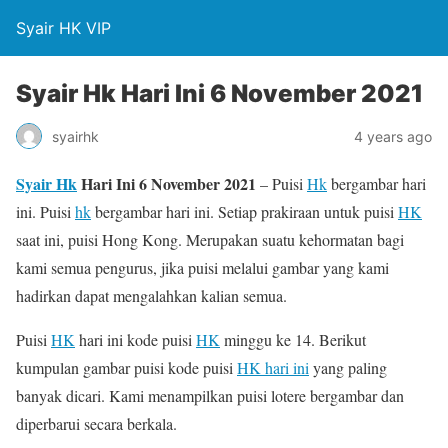
Syair HK VIP
Syair Hk Hari Ini 6 November 2021
syairhk
4 years ago
Syair Hk
Hari Ini 6 November 2021
– Puisi
Hk
bergambar hari
ini. Puisi
hk
bergambar hari ini. Setiap prakiraan untuk puisi
HK
saat ini, puisi Hong Kong. Merupakan suatu kehormatan bagi
kami semua pengurus, jika puisi melalui gambar yang kami
hadirkan dapat mengalahkan kalian semua.
Puisi
HK
hari ini kode puisi
HK
minggu ke 14. Berikut
kumpulan gambar puisi kode puisi
HK hari ini
yang paling
banyak dicari. Kami menampilkan puisi lotere bergambar dan
diperbarui secara berkala.