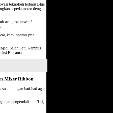
vasi teknologi terbaru Blue
ungkan sepeda motor dengan
k atau jasa inovatif.
x
car, kami optimis pria
njadi Salah Satu Kampus
leksi Bersama
in Mixer Ribbon
esuatu dengan hati-hati agar
ga dan pengendalian inflasi,