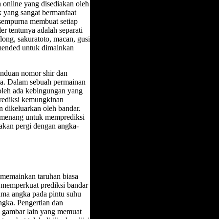
 online yang disediakan oleh
k yang sangat bermanfaat
sempurna membuat setiap
er tentunya adalah separati
long, sakuratoto, macan, gusi
comended untuk dimainkan
nduan nomor shir dan
ya. Dalam sebuah permainan
boleh ada kebingungan yang
rediksi kemungkinan
 dikeluarkan oleh bandar.
emenang untuk memprediksi
 akan pergi dengan angka-
r memainkan taruhan biasa
k memperkuat prediksi bandar
tama angka pada pintu suhu
gka. Pengertian dan
ui gambar lain yang memuat