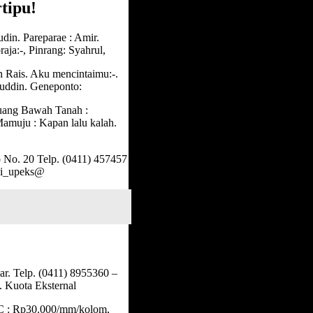
tipu!
din. Pareparae : Amir.
aja:-, Pinrang: Syahrul,
 Rais. Aku mencintaimu:-.
ruddin. Geneponto:
Ruang Bawah Tanah :
Mamuju : Kapan lalu kalah.
o No. 20 Telp. (0411) 457457
ksi_upeks@
ar. Telp. (0411) 8955360 –
 Kuota Eksternal
C : Rp30.000/mm/kolom,