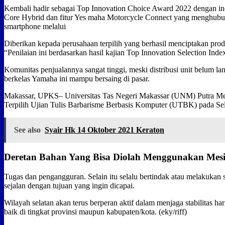
Kembali hadir sebagai Top Innovation Choice Award 2022 dengan ino
Core Hybrid dan fitur Yes maha Motorcycle Connect yang menghub
smartphone melalui
Diberikan kepada perusahaan terpilih yang berhasil menciptakan produ
“Penilaian ini berdasarkan hasil kajian Top Innovation Selection Inde
Komunitas penjualannya sangat tinggi, meski distribusi unit belum lan
berkelas Yamaha ini mampu bersaing di pasar.
Makassar, UPKS– Universitas Tas Negeri Makassar (UNM) Putra Me
Terpilih Ujian Tulis Barbarisme Berbasis Komputer (UTBK) pada Se
See also
Syair Hk 14 Oktober 2021 Keraton
Deretan Bahan Yang Bisa Diolah Menggunakan Mes
Tugas dan pengangguran. Selain itu selalu bertindak atau melakukan s
sejalan dengan tujuan yang ingin dicapai.
Wilayah selatan akan terus berperan aktif dalam menjaga stabilitas har
baik di tingkat provinsi maupun kabupaten/kota. (eky/riff)