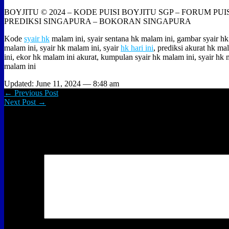
BOYJITU © 2024 – KODE PUISI BOYJITU SGP – FORUM PUI
PREDIKSI SINGAPURA – BOKORAN SINGAPURA
Kode
syair hk
malam ini, syair sentana hk malam ini, gambar syair hk
malam ini, syair hk malam ini, syair
hk hari ini
, prediksi akurat hk ma
ini, ekor hk malam ini akurat, kumpulan syair hk malam ini, syair hk m
malam ini
Updated: June 11, 2024 — 8:48 am
← Previous Post
Next Post →
Leave a Reply
Your email address will not be published.
Required fields are marked
Comment
*