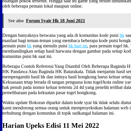
bilangan pokok tersebut. Hingga saat ini game yang belum dimainkan te
oleh beberapa pemain lokal maupun online.
See also
Forum Syair Hk 18 Juni 2021
Dengan banyaknya beswana yang ada di komunitas kode puisi
hk
saa
manfaat bagi teman-teman yang membaca beberapa kode puisi hongk
pemain puisi
hk
yang menulis puisi
hk hari ini
, para pemain togel hk
membandingkan setiap hasil harwana dengan gambar pada setiap kode
komunitas puisi hk saat ini.
Beberapa Contoh Referensi Yang Diambil Oleh Beberapa Baginda 
HK Pandawa Atau Baginda HK Batarakala. Tidak menjamin hasil seti
mempengaruhi hasil hk dan intinya hasil hongkong harus keluar seti
Kekuasaan tetap berada di tangan penguasa kota togel/kota online 
hak penuh pada nomor keluar tertentu 2d 4d yang peneliti terlibat d
pemeliharaan pada kekuatan pasar togel hongkong.
Waktu update Bokoran diparkir dalam kode syar hk tidak selalu diatur
kami mendorong semua orang untuk memproyeksikan halaman web ini 
terhubung dengan komunitas di topik sudkangal halaman ini.
Harian Upeks Edisi 11 Mei 2022