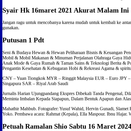
Syair Hk 16maret 2021 Akurat Malam Ini
Jangan ragu untuk mencobanya karena mudah untuk kembali ke anta
gunakan.
Putusan 1 Pdt
Seni & Budaya Hewan & Hewan Peliharaan Bisnis & Keuangan Pendi
Mobil & Mobil Makanan & Minuman Perjalanan Olahraga Gaya Hid
Anak Mode & Gaya Rumah & Taman Sains & Teknologi Berita & Pol
Pengantin Kesehatan & Kebugaran Hobi & Rekreasi Agama & spiritual
CNY – Yuan Tiongkok MYR – Ringgit Malaysia EUR – Euro JPY –
Singapura SAR – Riyal Arab Saudi
Jurnalis Harian Ujungpandang Ekspres Dibekali Tanda Pengenal, Di
Meminta Imbalan Kepada Siapapun, Dalam Bentuk Apapun dan Ala
Mahathir Mahbub. Fotografer: Yusuf Wahid, Hervin Gunadi, Slamet 
Yoko. Pembawa acara: Rahmat (Kepala), Ella Maspour. Ibnu Hajar. 
Petuah Ramalan Shio Sabtu 16 Maret 2024