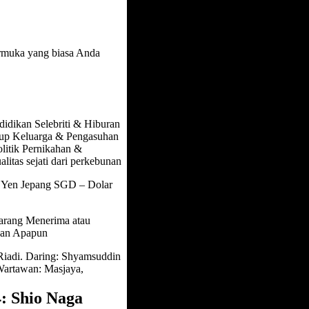
rmuka yang biasa Anda
dikan Selebriti & Hiburan
up Keluarga & Pengasuhan
itik Pernikahan &
itas sejati dari perkebunan
 Yen Jepang SGD – Dolar
larang Menerima atau
san Apapun
Riadi. Daring: Shyamsuddin
Wartawan: Masjaya,
: Shio Naga