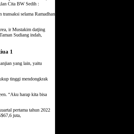
lan Cita BW Sedih :
an transaksi selama Ramadhan
ea, ir Mustakim datjing
 Taman Sudiang indah,
iua 1
njian yang lain, yaitu
cukup tinggi mendongkrak
en. “Aku harap kita bisa
kuartal pertama tahun 2022
$67,6 juta,