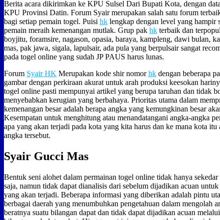
Berita acara dikirimkan ke KPU Sulsel Dari Bupati Kota, dengan data
KPU Provinsi Datin. Forum Syair merupakan salah satu forum terbai
bagi setiap pemain togel. Puisi
hk
lengkap dengan level yang hampir 
pemain meraih kemenangan mutlak. Grup pak
hk
terbaik dan terpopul
boyjitu, foramsire, nagason, opasia, baraya, kampleng, dawi bulan, ka
mas, pak jawa, sigala, lapulsair, ada pula yang berpulsair sangat re
pada togel online yang sudah JP PAUS harus lunas.
Forum
Syair HK
Merupakan kode shir nomor
hk
dengan beberapa pa
gambar dengan perkiraan akurat untuk arah produksi keesokan harin
togel online pasti mempunyai artikel yang berupa taruhan dan tidak 
menyebabkan kerugian yang berbahaya. Prioritas utama dalam memp
kemenangan besar adalah berapa angka yang kemungkinan besar akan
Kesempatan untuk menghitung atau menandatangani angka-angka p
apa yang akan terjadi pada kota yang kita harus dan ke mana kota itu
angka tersebut.
Syair Gucci Mas
Bentuk seni alohet dalam permainan togel online tidak hanya sekeda
saja, namun tidak dapat dianalisis dari sebelum dijadikan acuan untu
yang akan terjadi. Beberapa informasi yang diberikan adalah pintu u
berbagai daerah yang menumbuhkan pengetahuan dalam mengolah an
beratnya suatu bilangan dapat dan tidak dapat dijadikan acuan melal