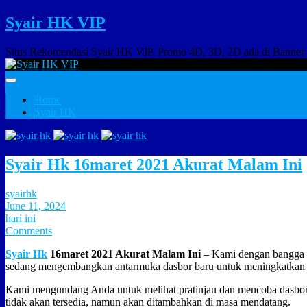
Syair HK VIP
Situs Rekomendasi Syair HK VIP. Promo 4D, 3D, 2D ada di Banner
Home
Syair HK
Syair Hk 16maret 2021 Akurat Malam Ini
syairhk
June 11, 2024
hari ini
Comments
Syair Hk
16maret 2021 Akurat Malam Ini
– Kami dengan bangg
sedang mengembangkan antarmuka dasbor baru untuk meningkatkan
Kami mengundang Anda untuk melihat pratinjau dan mencoba dasbor 
tidak akan tersedia, namun akan ditambahkan di masa mendatang.