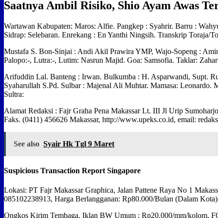
Saatnya Ambil Risiko, Shio Ayam Awas Ter
Wartawan Kabupaten: Maros: Alfie. Pangkep : Syahrir. Barru : Wahyu
Sidrap: Selebaran. Enrekang : En Yanthi Ningsih. Transkrip Toraja/Tor
Mustafa S. Bon-Sinjai : Andi Akil Prawira YMP, Wajo-Sopeng : Amin
Palopo:-, Lutra:-, Lutim: Nasrun Majid. Goa: Samsofia. Taklar: Zaha
Arifuddin Lal. Banteng : Irwan. Bulkumba : H. Asparwandi, Supt. 
Syaharullah S.Pd. Sulbar : Majenal Ali Muhtar. Mamasa: Leonardo. 
Sultra:
Alamat Redaksi : Fajr Graha Pena Makassar Lt. III Jl Urip Sumoharj
Faks. (0411) 456626 Makassar, http://www.upeks.co.id, email: reda
See also
Syair Hk Tgl 9 Maret
Suspicious Transaction Report Singapore
Lokasi: PT Fajr Makassar Graphica, Jalan Pattene Raya No 1 Makass
085102238913, Harga Berlangganan: Rp80.000/Bulan (Dalam Kota).
Ongkos Kirim Tembaga. Iklan BW Umum : Rp20.000/mm/kolom, F