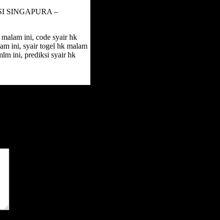
SI SINGAPURA –
 malam ini, code syair hk
lam ini, syair togel hk malam
lm ini, prediksi syair hk
*