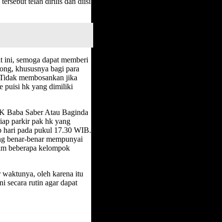
rsebut telah dirilis dan diisi
t ini, semoga dapat memberi
ong, khususnya bagi para
. Tidak membosankan jika
 puisi hk yang dimiliki
HK Baba Saber Atau Baginda
ap parkir pak hk yang
ap hari pada pukul 17.30 WIB.
yang benar-benar mempunyai
alam beberapa kelompok
 waktunya, oleh karena itu
secara rutin agar dapat