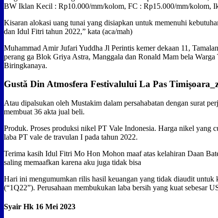
BW Iklan Kecil : Rp10.000/mm/kolom, FC : Rp15.000/mm/kolom, Ik
Kisaran alokasi uang tunai yang disiapkan untuk memenuhi kebutuh
dan Idul Fitri tahun 2022,” kata (aca/mah)
Muhammad Amir Jufari Yuddha Jl Perintis kemer dekaan 11, Tamalanr
perang ga Blok Griya Astra, Manggala dan Ronald Mam bela Warga
Biringkanaya.
Gustă Din Atmosfera Festivalului La Pas Timișoara_z
Atau dipalsukan oleh Mustakim dalam persahabatan dengan surat perja
membuat 36 akta jual beli.
Produk. Proses produksi nikel PT Vale Indonesia. Harga nikel yang 
laba PT vale de travulan I pada tahun 2022.
Terima kasih Idul Fitri Mo Hon Mohon maaf atas kelahiran Daan Bate
saling memaafkan karena aku juga tidak bisa
Hari ini mengumumkan rilis hasil keuangan yang tidak diaudit untuk 
(“1Q22”). Perusahaan membukukan laba bersih yang kuat sebesar US
Syair Hk 16 Mei 2023