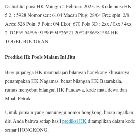
D. Institut puisi HK Minggu 5 Februari 2023. F. Kode puisi HK
5 2. : 5928 Nomor seri: 6104 Macau Plug: 28/04 Free spin: 2/8
Aces: 526 Poin: 5 Poin: 0/4 Ekor: 670 Pola 3D : 2xx / 0xx / 4xx
2 TOP5* 54*96 91*90*94*26*21 20*24*86*81*84 HK
TOGEL BOCORAN
Prediksi Hk Pools Malam Ini Jitu
Bagi pujangga HK mempelajari bilangan hongkong khususnya
penampakan HK Nagamas, benar bilangan HK Batarakala,
rumus menyebut bilangan HK Pandawa, kode mata dewa dan
Mbah Petruk.
Untuk pemain yang menunggu nomor hongkong, harap ingatkan
diri Anda bahwa setiap hasil
prediksi HK
ditampilkan dalam kode
semar HONGKONG.