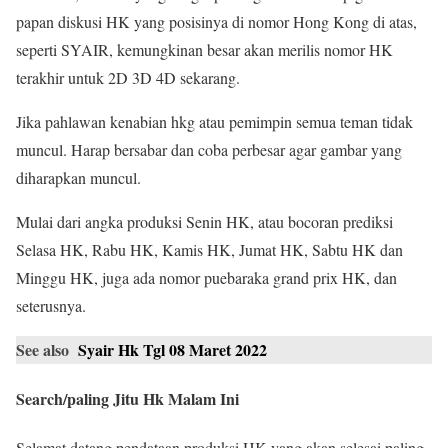
papan diskusi HK yang posisinya di nomor Hong Kong di atas,
seperti SYAIR, kemungkinan besar akan merilis nomor HK
terakhir untuk 2D 3D 4D sekarang.
Jika pahlawan kenabian hkg atau pemimpin semua teman tidak
muncul. Harap bersabar dan coba perbesar agar gambar yang
diharapkan muncul.
Mulai dari angka produksi Senin HK, atau bocoran prediksi
Selasa HK, Rabu HK, Kamis HK, Jumat HK, Sabtu HK dan
Minggu HK, juga ada nomor puebaraka grand prix HK, dan
seterusnya.
See also
Syair Hk Tgl 08 Maret 2022
Search/paling Jitu Hk Malam Ini
Selamat datang pendataan produksi HK yang akan selesai paling