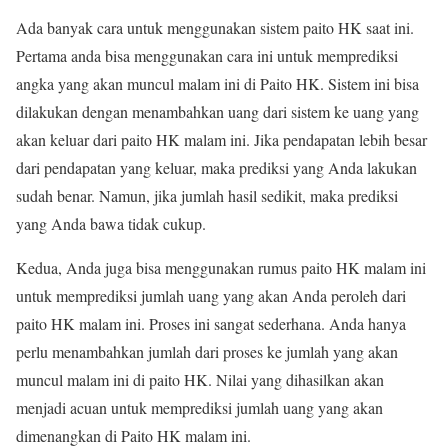
Ada banyak cara untuk menggunakan sistem paito HK saat ini.
Pertama anda bisa menggunakan cara ini untuk memprediksi
angka yang akan muncul malam ini di Paito HK. Sistem ini bisa
dilakukan dengan menambahkan uang dari sistem ke uang yang
akan keluar dari paito HK malam ini. Jika pendapatan lebih besar
dari pendapatan yang keluar, maka prediksi yang Anda lakukan
sudah benar. Namun, jika jumlah hasil sedikit, maka prediksi
yang Anda bawa tidak cukup.
Kedua, Anda juga bisa menggunakan rumus paito HK malam ini
untuk memprediksi jumlah uang yang akan Anda peroleh dari
paito HK malam ini. Proses ini sangat sederhana. Anda hanya
perlu menambahkan jumlah dari proses ke jumlah yang akan
muncul malam ini di paito HK. Nilai yang dihasilkan akan
menjadi acuan untuk memprediksi jumlah uang yang akan
dimenangkan di Paito HK malam ini.