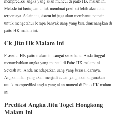
memprediksi angka yang akan muncul di paito HK malam ini.
Metode ini bertujuan untuk membuat prediksi lebih akurat dan
terpercaya. Selain itu, sistem ini juga akan membantu pemain
untuk mengetahui berapa banyak uang yang bisa dimenangkan di
paito HK malam ini.
Ck Jitu Hk Malam Ini
Prosedur HK paito malam ini sangat sederhana. Anda tinggal
menambahkan angka yang muncul di Paito HK malam ini.
Setelah itu, Anda mendapatkan uang yang berasal darinya.
Angka inilah yang akan menjadi acuan yang akan digunakan
untuk memprediksi angka yang akan muncul di Paito HK malam
ini.
Prediksi Angka Jitu Togel Hongkong
Malam Ini