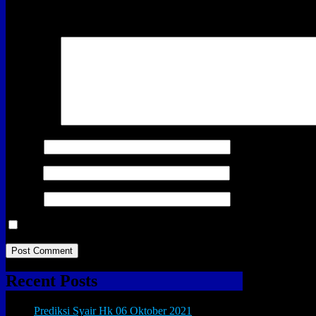
Your email address will not be published.
Required fields are marked
Comment
*
Name
*
Email
*
Website
Save my name, email, and website in this browser for the next ti
Recent Posts
Prediksi Syair Hk 06 Oktober 2021