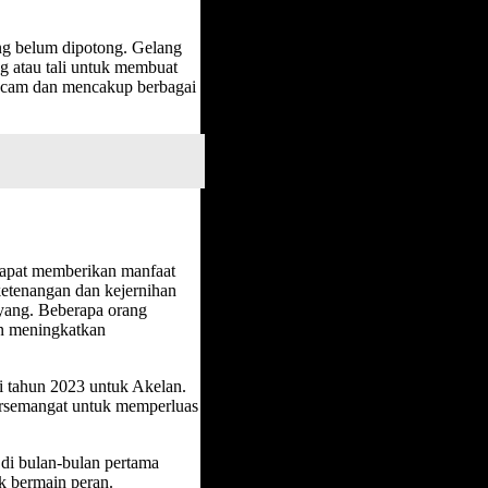
ang belum dipotong. Gelang
g atau tali untuk membuat
macam dan mencakup berbagai
dapat memberikan manfaat
etenangan dan kejernihan
ayang. Beberapa orang
n meningkatkan
i tahun 2023 untuk Akelan.
ersemangat untuk memperluas
 di bulan-bulan pertama
uk bermain peran.