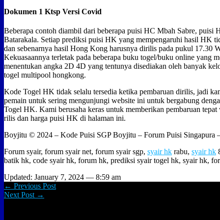
Dokumen 1 Ktsp Versi Covid
Beberapa contoh diambil dari beberapa puisi HC Mbah Sabre, puisi
Batarakala. Setiap prediksi puisi HK yang mempengaruhi hasil HK t
dan sebenarnya hasil Hong Kong harusnya dirilis pada pukul 17.30 W
Kekuasaannya terletak pada beberapa buku togel/buku online yang 
menentukan angka 2D 4D yang tentunya disediakan oleh banyak kelo
togel multipool hongkong.
Kode Togel HK tidak selalu tersedia ketika pembaruan dirilis, jadi k
pemain untuk sering mengunjungi website ini untuk bergabung deng
Togel HK. Kami berusaha keras untuk memberikan pembaruan tepat w
rilis dan harga puisi HK di halaman ini.
Boyjitu © 2024 – Kode Puisi SGP Boyjitu – Forum Puisi Singapura
Forum syair, forum syair net, forum syair sgp,
syair hk
rabu,
syair hk
batik hk, code syair hk, forum hk, prediksi syair togel hk, syair hk, f
Updated: January 7, 2024 — 8:59 am
← Previous Post
Next Post →
Leave a Reply