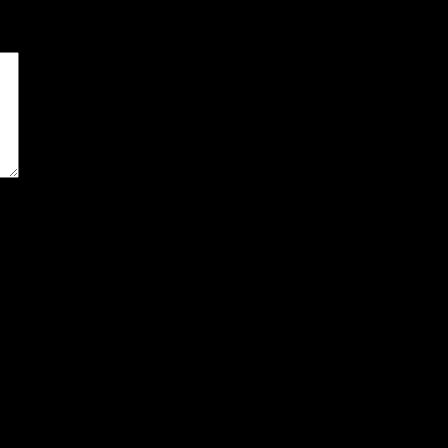
*
me I comment.