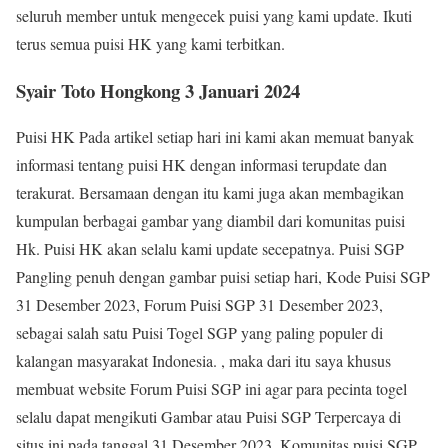
seluruh member untuk mengecek puisi yang kami update. Ikuti
terus semua puisi HK yang kami terbitkan.
Syair Toto Hongkong 3 Januari 2024
Puisi HK Pada artikel setiap hari ini kami akan memuat banyak
informasi tentang puisi HK dengan informasi terupdate dan
terakurat. Bersamaan dengan itu kami juga akan membagikan
kumpulan berbagai gambar yang diambil dari komunitas puisi
Hk. Puisi HK akan selalu kami update secepatnya. Puisi SGP
Pangling penuh dengan gambar puisi setiap hari, Kode Puisi SGP
31 Desember 2023, Forum Puisi SGP 31 Desember 2023,
sebagai salah satu Puisi Togel SGP yang paling populer di
kalangan masyarakat Indonesia. , maka dari itu saya khusus
membuat website Forum Puisi SGP ini agar para pecinta togel
selalu dapat mengikuti Gambar atau Puisi SGP Terpercaya di
situs ini pada tanggal 31 Desember 2023. Komunitas puisi SGP