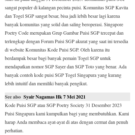
sangat populer di kalangan pecinta puisi. Komunitas SGP Kavita
dan Togel SGP sangat besar, bisa jadi lebih besar lagi karena
banyak komunitas yang solid dan saling beroperasi. Singapore
Poetry Code merupakan Grup Gambar Puisi SGP tercepat dan
terlengkap dengan Forum Puisi SGP akurat yang saat ini tersedia
di website Komunitas Kode Puisi SGP. Oleh karena itu
berdampak besar bagi banyak pemain Togel SGP untuk
mendapatkan nomor SGP Sayer dan SGP Toto yang benar. Ada
banyak contoh kode puisi SGP Togel Singapura yang kurang
lebih intuitif dan memiliki banyak pengikut.
See also
Syair Nagamas Hk 7 Mei 2021
Kode Puisi SGP atau SGP Poetry Society 31 Desember 2023
Puisi Singapura kami kumpulkan bagi yang membutuhkan. Kami
harap Anda membaca ayat-ayat di atas dengan cermat dan penuh
perhatian.