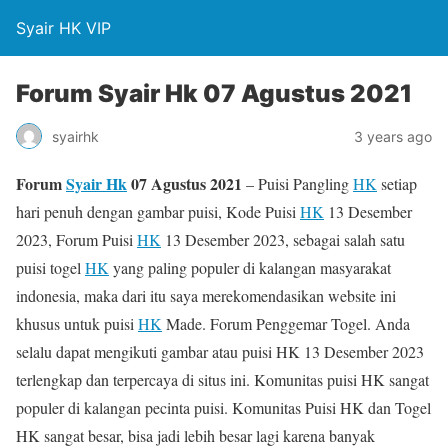
Syair HK VIP
Forum Syair Hk 07 Agustus 2021
syairhk
3 years ago
Forum
Syair Hk
07 Agustus 2021
– Puisi Pangling
HK
setiap
hari penuh dengan gambar puisi, Kode Puisi
HK
13 Desember
2023, Forum Puisi
HK
13 Desember 2023, sebagai salah satu
puisi togel
HK
yang paling populer di kalangan masyarakat
indonesia, maka dari itu saya merekomendasikan website ini
khusus untuk puisi
HK
Made. Forum Penggemar Togel. Anda
selalu dapat mengikuti gambar atau puisi HK 13 Desember 2023
terlengkap dan terpercaya di situs ini. Komunitas puisi HK sangat
populer di kalangan pecinta puisi. Komunitas Puisi HK dan Togel
HK sangat besar, bisa jadi lebih besar lagi karena banyak