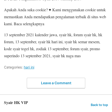
Apakah Anda suka cookie? ♥ Kami menggunakan cookie untuk
memastikan Anda mendapatkan pengalaman terbaik di situs web
kami. Baca selengkapnya
13 september 2021 kalender jawa, syair hk, forum syair hk, hk
forum, 13 september, syair hk hari ini, syair hk semar mesem,
kode syair togel hk, zodiak 13 september, forum syair, promo
superindo 13 september 2021, syair hk naga mas
Categories:
hari ini
Leave a Comment
Syair HK VIP
Back to top