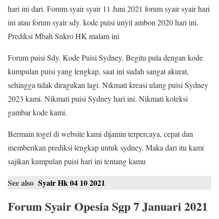
hari ini dari. Forum syair syair 11 Juni 2021 forum syair syair hari
ini atau forum syair sdy. kode puisi unyil ambon 2020 hari ini.
Prediksi Mbah Sukro HK malam ini
Forum puisi Sdy. Kode Puisi Sydney. Begitu pula dengan kode
kumpulan puisi yang lengkap, saat ini sudah sangat akurat,
sehingga tidak diragukan lagi. Nikmati kreasi ulang puisi Sydney
2023 kami. Nikmati puisi Sydney hari ini. Nikmati koleksi
gambar kode kami.
Bermain togel di website kami dijamin terpercaya, cepat dan
memberikan prediksi lengkap untuk sydney. Maka dari itu kami
sajikan kumpulan puisi hari ini tentang kamu
See also
Syair Hk 04 10 2021
Forum Syair Opesia Sgp 7 Januari 2021