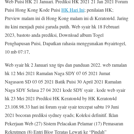
Web Puisi HK 21 Januari. Prediksi HK 2021 21 Jan 2021 Forum
Puisi Hong Kong Kode Puisi
HK Hari Ini
; penilaian HK;
Preview malam ini di Hong Kong malam ini di Keraton4d. Jaring
itu kini menjadi puisi garuda putih. Web syair hk 18 Februari
2023, bastoto anda prediksi, Download album Togel
Penghapusan Puisi, Dapatkan rahasia menggunakan #syairtogel,
10 mb 07:17,
Web syair hk 2 Januari xng tips dan panduan 2022. web ramalan
hk 12 Mei 2021 Ramalan Naga SDY 07 05 2021 Jumat
Nagasaon SD 03 05 2021 Batik Puisi 30 April 2021 Ramalan
Naga SDY Selasa 27 04 2021 kode SDY syair . kode web syair
hk 23 Mei 2021 Prediksi HK Keraton4d by HK Keraton4d
23.108.98.33 hari ini forum syair syair tercepat sabtu 19 Juni
2021 bocoran prediksi sydney syads; Koleksi definitif. Iklan
Pekerjaan Web (27) Sistem Pelacakan Pelamar (17) Pemasaran
Rekrutmen (8) Entri Blog Teratas Lewati ke “Pindah”