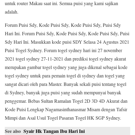
untuk router Makau saat ini. Semua puisi yang kami sajikan
adalah.
Forum Puisi Sdy, Kode Puisi Sdy, Kode Puisi Sdy, Puisi Sdy
Hari Ini. Forum Puisi Sdy, Kode Puisi Sdy, Kode Puisi Sdy, Puisi
Sdy Hari Ini. Masukkan kode puisi SDY Selasa 24 Agustus 2021
Puisi Togel Sydney. Forum togel sydney hari ini 27 november
2021 togel sydney 27-11-2021 dan prediksi togel sydney akurat
merupakan gambar togel sydney yang juga dikenal sebagai kode
togel sydney untuk para pemain togel di sydney dan togel yang
sangat dicari oleh para Master. Banyak sekali puisi tentang togel
di Sydney, banyak juga puisi yang sudah mempunyai banyak
penggemar. Bebas Sultan Ramalan Togel 2D 3D 4D Akurat dan
Kode Puisi Lengkap Nagamasinthanasmar Misam dengan Tafsir
Mimpi dan Asal Usul Togel Pasaran Togel HK SGP Sydney.
See also
Syair Hk Tangan Ibu Hari Ini