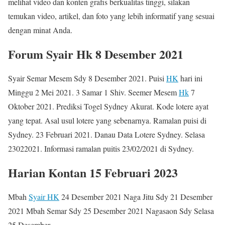
melihat video dan konten grafis berkualitas tinggi, silakan
temukan video, artikel, dan foto yang lebih informatif yang sesuai
dengan minat Anda.
Forum Syair Hk 8 Desember 2021
Syair Semar Mesem Sdy 8 Desember 2021. Puisi
HK
hari ini
Minggu 2 Mei 2021. 3 Samar 1 Shiv. Seemer Mesem
Hk
7
Oktober 2021. Prediksi Togel Sydney Akurat. Kode lotere ayat
yang tepat. Asal usul lotere yang sebenarnya. Ramalan puisi di
Sydney. 23 Februari 2021. Danau Data Lotere Sydney. Selasa
23022021. Informasi ramalan puitis 23/02/2021 di Sydney.
Harian Kontan 15 Februari 2023
Mbah
Syair HK
24 Desember 2021 Naga Jitu Sdy 21 Desember
2021 Mbah Semar Sdy 25 Desember 2021 Nagasaon Sdy Selasa
25 Desember