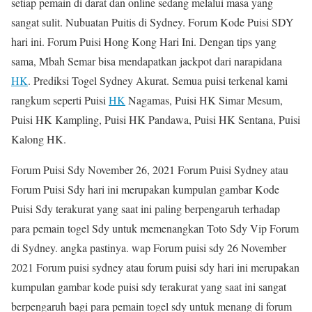
setiap pemain di darat dan online sedang melalui masa yang
sangat sulit. Nubuatan Puitis di Sydney. Forum Kode Puisi SDY
hari ini. Forum Puisi Hong Kong Hari Ini. Dengan tips yang
sama, Mbah Semar bisa mendapatkan jackpot dari narapidana
HK
. Prediksi Togel Sydney Akurat. Semua puisi terkenal kami
rangkum seperti Puisi
HK
Nagamas, Puisi HK Simar Mesum,
Puisi HK Kampling, Puisi HK Pandawa, Puisi HK Sentana, Puisi
Kalong HK.
Forum Puisi Sdy November 26, 2021 Forum Puisi Sydney atau
Forum Puisi Sdy hari ini merupakan kumpulan gambar Kode
Puisi Sdy terakurat yang saat ini paling berpengaruh terhadap
para pemain togel Sdy untuk memenangkan Toto Sdy Vip Forum
di Sydney. angka pastinya. wap Forum puisi sdy 26 November
2021 Forum puisi sydney atau forum puisi sdy hari ini merupakan
kumpulan gambar kode puisi sdy terakurat yang saat ini sangat
berpengaruh bagi para pemain togel sdy untuk menang di forum