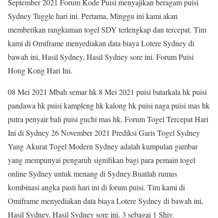
September 2021 Forum Kode Puisi menyajikan beragam puisi
Sydney Tuggle hari ini. Pertama, Minggu ini kami akan
memberikan rangkuman togel SDY terlengkap dan tercepat. Tim
kami di Omiframe menyediakan data biaya Lotere Sydney di
bawah ini, Hasil Sydney, Hasil Sydney sore ini. Forum Puisi
Hong Kong Hari Ini.
08 Mei 2021 Mbah semar hk 8 Mei 2021 puisi batarkala hk puisi
pandawa hk puisi kampleng hk kalong hk puisi naga puisi mas hk
putra penyair bali puisi guchi mas hk. Forum Togel Tercepat Hari
Ini di Sydney 26 November 2021 Prediksi Garis Togel Sydney
Yang Akurat Togel Modern Sydney adalah kumpulan gambar
yang mempunyai pengaruh signifikan bagi para pemain togel
online Sydney untuk menang di Sydney.Buatlah rumus
kombinasi angka pasti hari ini di forum puisi. Tim kami di
Omiframe menyediakan data biaya Lotere Sydney di bawah ini,
Hasil Sydney, Hasil Sydney sore ini. 3 sebagai 1 Shiv.