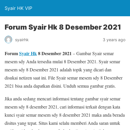
Syair HK VIP
Forum Syair Hk 8 Desember 2021
syairhk
3 years ago
Forum
Syair Hk
8 Desember 2021
– Gambar Syair semar
mesem sdy Anda tersedia mulai 8 Desember 2021. Syair semar
mesem sdy 8 Desember 2021 adalah topik yang dicari dan
disukai netizen saat ini. File Syair semar mesem sdy 8 Desember
2021 bisa anda dapatkan disini. Unduh semua gambar gratis.
Jika anda sedang mencari informasi tentang gambar syair semar
mesem sdy 8 desember 2021, cari informasi terkait dengan kata
kunci syair semar mesem sdy 8 desember 2021 maka anda berada
disitus yang tepat. Situs kami selalu memberi Anda saran untuk