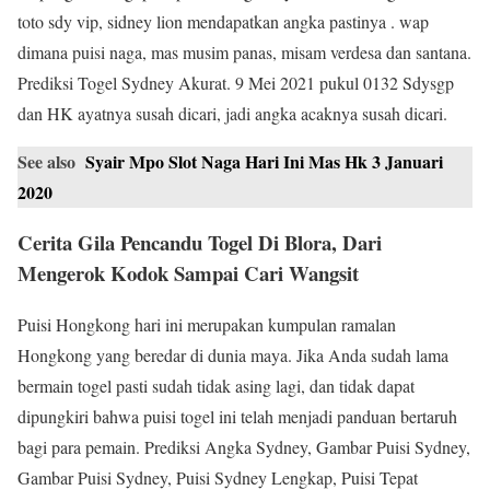
toto sdy vip, sidney lion mendapatkan angka pastinya . wap
dimana puisi naga, mas musim panas, misam verdesa dan santana.
Prediksi Togel Sydney Akurat. 9 Mei 2021 pukul 0132 Sdysgp
dan HK ayatnya susah dicari, jadi angka acaknya susah dicari.
See also
Syair Mpo Slot Naga Hari Ini Mas Hk 3 Januari
2020
Cerita Gila Pencandu Togel Di Blora, Dari
Mengerok Kodok Sampai Cari Wangsit
Puisi Hongkong hari ini merupakan kumpulan ramalan
Hongkong yang beredar di dunia maya. Jika Anda sudah lama
bermain togel pasti sudah tidak asing lagi, dan tidak dapat
dipungkiri bahwa puisi togel ini telah menjadi panduan bertaruh
bagi para pemain. Prediksi Angka Sydney, Gambar Puisi Sydney,
Gambar Puisi Sydney, Puisi Sydney Lengkap, Puisi Tepat