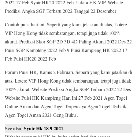
2022 17 Feb Syair HK20 2022 Feb. Udara HK VIP. Website
Prediksi Angka SGP Terbaru 2022 Tanggal 22 Desember
Contoh puisi hari ini. Seperti yang kami jelaskan di atas, Lotere
VIP Hong Kong tidak sembarangan, tetapi juga tidak 100%
akurat. Prediksi Skor SGP 2D 3D 4D Paling Akurat 2022 Des 22
Puisi SGP Kampleng 2022 Feb 9 Puisi Kampleng HK 2022 17
Feb Puisi HK20 2022 Feb
Forum Puisi HK, Kamis 2 Februari. Seperti yang kami jelaskan di
atas, Lotere VIP Hong Kong tidak sembarangan, tetapi juga tidak
100% akurat. Website Prediksi Angka SGP Terbaru 2022 22 Des
Website Puisi HK Kampleng Hari Ini 27 Feb 2021 Agen Togel
Online Aman dan Agen Togel Terpercaya Agen Togel Terbaik
Agen Togel Aman 2021 Geng Buku .
See also
Syair Hk 18 9 2021
Website pasar puisi HK ini buka setiap hari dan sangat