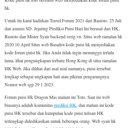
hk.
Untuk itu kami hadirkan Travel Forum 2021 dari Bastoto. 25 Juli
dan asumsi SD. Jejaring Prediksi Puisi Hari Ini berasal dari HK,
Bastoto dan Mister Syair backend.verig.vn. Situs web ramalan hk
2020 10 April Situs web Basaltot kode puisi hk menyediakan
kode forum puisi hk. Jika Anda tidak ingin menunggu terlalu
lama, lihat pengungkapan terbaru Hong Kong di situs ramalan
HK.Web. Jika dilihat dari asal usul namanya, puisi tersebut
lengkap sebagai ungkapan hati atau pikiran pengarangnya.
Nomor web sgp 29 1 2023.
Forum puisi Hk Dragon Mas malam ini Toto. Saat ini web
biasanya adalah komunitas
prediksi HK
, dan malam ini kode
puisi HK tersebar dan kumpulan kode puisi tulisan HK
terlengkap didedikasikan untuk beberapa orang. Web syair hk