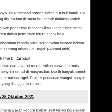
nya untuk mencari nomor undian di tubuh katak. Dia
 dia lakukan di masa lalu adalah tindakan bodoh.
nakan ponselnya menghasilkan jutaan rupee setiap
tara dalam permainan lotere sepak bola.
elaporkan kepada polisi serangkaian laporan bahwa
i seorang taipan judi Dogal. (/Ahmad Athir)
, Game Di Carousell
butkan namanya ini membuktikan bahwa bermain
penyakit sosial di masyarakat. Masih banyak contoh
an permainan togel. Praktek pencarian wangsit banyak
at yang dianggap keramat.
Hk 25 Oktober 2021
k menanyakan kondisi korban saat terjadi kecelakaan