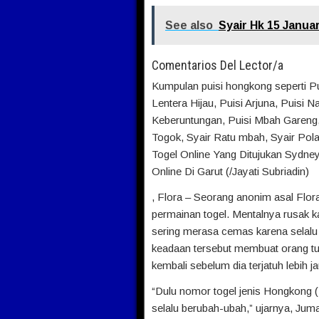
See also
Syair Hk 15 Januar
Comentarios Del Lector/a
Kumpulan puisi hongkong seperti Pu
Lentera Hijau, Puisi Arjuna, Puisi 
Keberuntungan, Puisi Mbah Gareng, P
Togok, Syair Ratu mbah, Syair Pol
Togel Online Yang Ditujukan Sydne
Online Di Garut (/Jayati Subriadin)
, Flora – Seorang anonim asal Flo
permainan togel. Mentalnya rusak k
sering merasa cemas karena selalu 
keadaan tersebut membuat orang tu
kembali sebelum dia terjatuh lebih ja
“Dulu nomor togel jenis Hongkong 
selalu berubah-ubah,” ujarnya, Juma