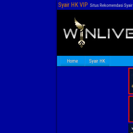
Syair HK VIP
Situs Rekomendasi Syair 
Home
Syair HK