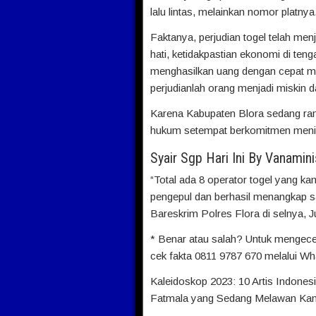
lalu lintas, melainkan nomor platnya
Faktanya, perjudian togel telah menja
hati, ketidakpastian ekonomi di t
menghasilkan uang dengan cepat mel
perjudianlah orang menjadi miskin d
Karena Kabupaten Blora sedang ramai
hukum setempat berkomitmen menin
Syair Sgp Hari Ini By Vanamini
“Total ada 8 operator togel yang k
pengepul dan berhasil menangkap sa
Bareskrim Polres Flora di selnya, Ju
* Benar atau salah? Untuk mengecek
cek fakta 0811 9787 670 melalui Wh
Kaleidoskop 2023: 10 Artis Indones
Fatmala yang Sedang Melawan Kan