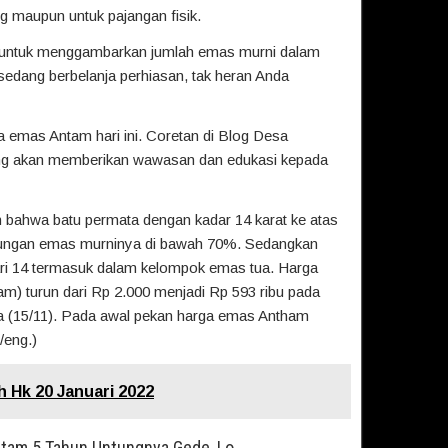
g maupun untuk pajangan fisik.
an untuk menggambarkan jumlah emas murni dalam
 sedang berbelanja perhiasan, tak heran Anda
a emas Antam hari ini. Coretan di Blog Desa
ng akan memberikan wawasan dan edukasi kepada
an bahwa batu permata dengan kadar 14 karat ke atas
dungan emas murninya di bawah 70%. Sedangkan
 dari 14 termasuk dalam kelompok emas tua. Harga
 turun dari Rp 2.000 menjadi Rp 593 ribu pada
asa (15/11). Pada awal pekan harga emas Antham
/eng.)
h Hk 20 Januari 2022
ntam 5 Tahun Untungnya Gede, Lo