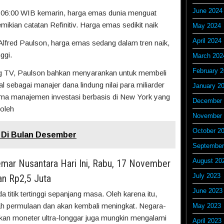
June 2024
 06:00 WIB kemarin, harga emas dunia menguat
ikian catatan Refinitiv. Harga emas sedikit naik
May 2024
April 2024
 Alfred Paulson, harga emas sedang dalam tren naik,
ggi.
March 202
February 
g TV, Paulson bahkan menyarankan untuk membeli
 sebagai manajer dana lindung nilai para miliarder
January 2
rma manajemen investasi berbasis di New York yang
December 
 oleh
November 
October 2
r Di Bulan Desember
September
August 20
mar Nusantara Hari Ini, Rabu, 17 November
July 2023
an Rp2,5 Juta
June 2023
da titik tertinggi sepanjang masa. Oleh karena itu,
ah permulaan dan akan kembali meningkat. Negara-
May 2023
akan moneter ultra-longgar juga mungkin mengalami
April 2023