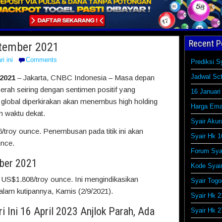
Recent P
tember 2021
ri ini
Comments
Prediksi S
Jadwal Sct
2021
– Jakarta, CNBC Indonesia – Masa depan
cerah seiring dengan sentimen positif yang
16 Januari
global diperkirakan akan menembus high holding
Harga Ema
m waktu dekat.
Syair Akur
6/troy ounce. Penembusan pada titik ini akan
Syair Hk 1
unce.
Forum Syai
ber 2021
Kode Syai
el US$1.808/troy ounce. Ini mengindikasikan
Syair Togo
alam kutipannya, Kamis (2/9/2021).
Syair Hk 2
 Ini 16 April 2023 Anjlok Parah, Ada
Syair Hk 2