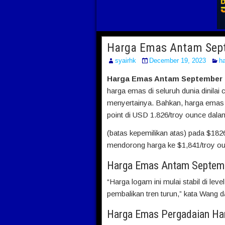
Harga Emas Antam Sep
syairhk
December 19, 2023
ha
Harga Emas Antam September 
harga emas di seluruh dunia dinilai 
menyertainya. Bahkan, harga emas 
point di USD 1.826/troy ounce dala
(batas kepemilikan atas) pada $182
mendorong harga ke $1,841/troy o
Harga Emas Antam Septem
“Harga logam ini mulai stabil di lev
pembalikan tren turun,” kata Wang d
Harga Emas Pergadaian Hari