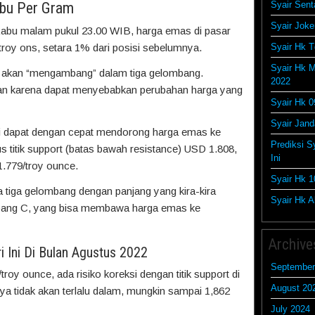
ibu Per Gram
Syair Sent
Syair Joke
Rabu malam pukul 23.00 WIB, harga emas di pasar
troy ons, setara 1% dari posisi sebelumnya.
Syair Hk T
Syair Hk M
akan “mengambang” dalam tiga gelombang.
2022
ukan karena dapat menyebabkan perubahan harga yang
Syair Hk 0
Syair Jan
ni dapat dengan cepat mendorong harga emas ke
Prediksi S
titik support (batas bawah resistance) USD 1.808,
Ini
1.779/troy ounce.
Syair Hk 1
ada tiga gelombang dengan panjang yang kira-kira
Syair Hk Ak
ombang C, yang bisa membawa harga emas ke
Archive
 Ini Di Bulan Agustus 2022
September
roy ounce, ada risiko koreksi dengan titik support di
August 20
a tidak akan terlalu dalam, mungkin sampai 1,862
July 2024