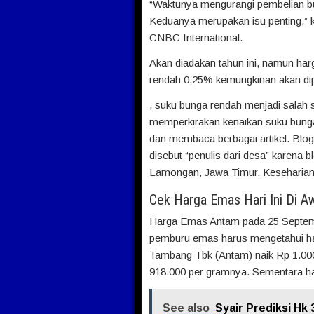
“Waktunya mengurangi pembelian bu
Keduanya merupakan isu penting,” k
CNBC International.
Akan diadakan tahun ini, namun ha
rendah 0,25% kemungkinan akan dip
, suku bunga rendah menjadi sala
memperkirakan kenaikan suku bunga 
dan membaca berbagai artikel. Blog 
disebut “penulis dari desa” karena bl
Lamongan, Jawa Timur. Keseharia
Cek Harga Emas Hari Ini Di A
Harga Emas Antam pada 25 Septemb
pemburu emas harus mengetahui hal
Tambang Tbk (Antam) naik Rp 1.000
918.000 per gramnya. Sementara har
See also
Syair Prediksi Hk 