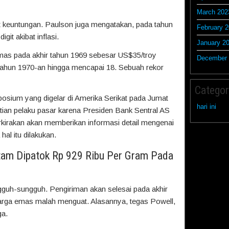
March 202
at keuntungan. Paulson juga mengatakan, pada tahun
February 
it akibat inflasi.
January 2
emas pada akhir tahun 1969 sebesar US$35/troy
December 
ahun 1970-an hingga mencapai 18. Sebuah rekor
Categor
osium yang digelar di Amerika Serikat pada Jumat
hari ini
atian pelaku pasar karena Presiden Bank Sentral AS
rkirakan akan memberikan informasi detail mengenai
hal itu dilakukan.
tam Dipatok Rp 929 Ribu Per Gram Pada
ngguh-sungguh. Pengiriman akan selesai pada akhir
harga emas malah menguat. Alasannya, tegas Powell,
ga.