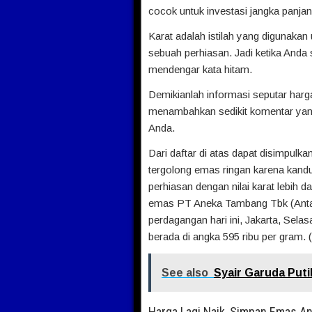
cocok untuk investasi jangka panjan
Karat adalah istilah yang digunak
sebuah perhiasan. Jadi ketika Anda
mendengar kata hitam.
Demikianlah informasi seputar harg
menambahkan sedikit komentar ya
Anda.
Dari daftar di atas dapat disimpulk
tergolong emas ringan karena kan
perhiasan dengan nilai karat lebih
emas PT Aneka Tambang Tbk (Antam)
perdagangan hari ini, Jakarta, Sel
berada di angka 595 ribu per gram. (
See also
Syair Garuda Puti
Harga Lagi Naik, Simpan Emas A