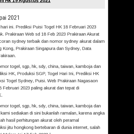
Ini Hk 19 Agustus 2021
pai 2021
hari ini. Prediksi Puisi Togel HK 18 Februari 2023
.ink. Prakiraan Web sd 18 Feb 2023 Prakiraan Akurat
ocoran sydney terbaik dan nomor sydney akurat dalam
g Kong, Prakiraan Singapura dan Sydney, Data
akiraan.
omor togel, sgp, hk, sdy, china, taiwan, kamboja dan
si HK, Produksi SGP, Togel Hari Ini, Prediksi HK
diksi Togel Sydney, Puisi. Web Prakiraan Nagasaon
Februari 2023 paling akurat dan tepat di
K.
omor togel, sgp, hk, sdy, china, taiwan, kamboja dan
kami sediakan di sini bukanlah ramalan, karena angka
lah hasil perhitungan akurat oleh peramal
si jitu hongkong bertebaran di dunia internet, salah