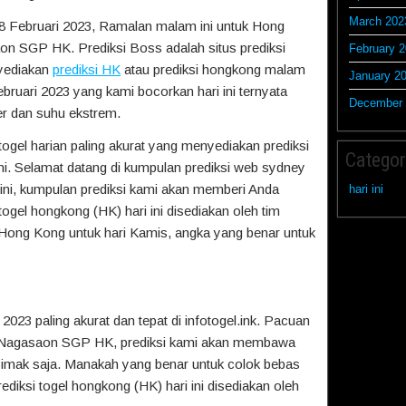
March 202
8 Februari 2023, Ramalan malam ini untuk Hong
n SGP HK. Prediksi Boss adalah situs prediksi
February 
nyediakan
prediksi HK
atau prediksi hongkong malam
January 2
ebruari 2023 yang kami bocorkan hari ini ternyata
December 
r dan suhu ekstrem.
 togel harian paling akurat yang menyediakan prediksi
Categor
i. Selamat datang di kumpulan prediksi web sydney
 ini, kumpulan prediksi kami akan memberi Anda
hari ini
 togel hongkong (HK) hari ini disediakan oleh tim
 Hong Kong untuk hari Kamis, angka yang benar untuk
2023 paling akurat dan tepat di infotogel.ink. Pacuan
si Nagasaon SGP HK, prediksi kami akan membawa
imak saja. Manakah yang benar untuk colok bebas
diksi togel hongkong (HK) hari ini disediakan oleh