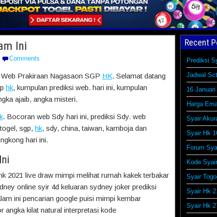
Recent P
am Ini
Comments
Prediksi S
Jadwal Sct
 Web Prakiraan Nagasaon SGP
HK
. Selamat datang
gp
hk
, kumpulan prediksi web. hari ini, kumpulan
16 Januari
ka ajaib, angka misteri.
Harga Ema
k
. Bocoran web Sdy hari ini, prediksi Sdy. web
Syair Akur
 togel, sgp,
hk
, sdy, china, taiwan, kamboja dan
Syair Hk 1
ngkong hari ini.
Forum Syai
Ini
Kode Syai
i hk 2021 live draw mimpi melihat rumah kakek terbakar
Syair Togo
dney online syir 4d keluaran sydney joker prediksi
Syair Hk 2
lam ini pencarian google puisi mimpi kembar
Syair Hk 2
r angka kilat natural interpretasi kode