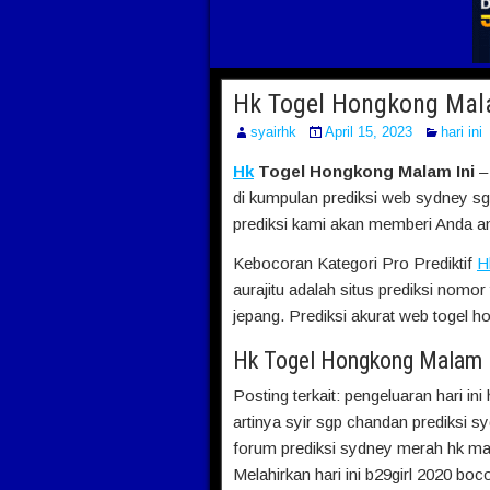
Hk Togel Hongkong Mal
syairhk
April 15, 2023
hari ini
Hk
Togel Hongkong Malam Ini
–
di kumpulan prediksi web sydney s
prediksi kami akan memberi Anda ang
Kebocoran Kategori Pro Prediktif
H
aurajitu adalah situs prediksi nomor
jepang. Prediksi akurat web togel ho
Hk Togel Hongkong Malam 
Posting terkait: pengeluaran hari in
artinya syir sgp chandan prediksi sy
forum prediksi sydney merah hk ma
Melahirkan hari ini b29girl 2020 boco