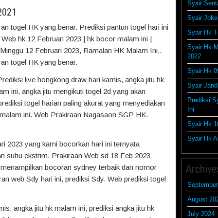
Syair Sent
2021
Syair Joke
an togel HK yang benar. Prediksi pantun togel hari ini
Syair Hk T
si Web hk 12 Februari 2023 | hk bocor malam ini |
Syair Hk M
inggu 12 Februari 2023, Ramalan HK Malam Ini,.
2022
ran togel HK yang benar.
Syair Hk 0
rediksi live hongkong draw hari kamis, angka jitu hk
Syair Jan
lam ini, angka jitu mengikuti togel 2d yang akan
Prediksi S
prediksi togel harian paling akurat yang menyediakan
Ini
 malam ini. Web Prakiraan Nagasaon SGP HK.
Syair Hk 1
Syair Hk Ak
i 2023 yang kami bocorkan hari ini ternyata
n suhu ekstrim. Prakiraan Web sd 18 Feb 2023
ali menampilkan bocoran sydney terbaik dan nomor
Archive
n web Sdy hari ini, prediksi Sdy. Web prediksi togel
September
August 20
s, angka jitu hk malam ini, prediksi angka jitu hk
July 2024