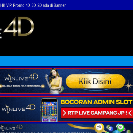
HK VIP. Promo 4D, 3D, 2D ada di Banner