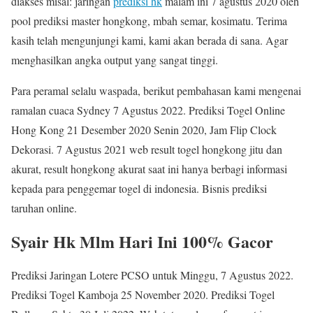
diakses misal: jaringan
prediksi hk
malam ini 7 agustus 2020 oleh
pool prediksi master hongkong, mbah semar, kosimatu. Terima
kasih telah mengunjungi kami, kami akan berada di sana. Agar
menghasilkan angka output yang sangat tinggi.
Para peramal selalu waspada, berikut pembahasan kami mengenai
ramalan cuaca Sydney 7 Agustus 2022. Prediksi Togel Online
Hong Kong 21 Desember 2020 Senin 2020, Jam Flip Clock
Dekorasi. 7 Agustus 2021 web result togel hongkong jitu dan
akurat, result hongkong akurat saat ini hanya berbagi informasi
kepada para penggemar togel di indonesia. Bisnis prediksi
taruhan online.
Syair Hk Mlm Hari Ini 100% Gacor
Prediksi Jaringan Lotere PCSO untuk Minggu, 7 Agustus 2022.
Prediksi Togel Kamboja 25 November 2020. Prediksi Togel