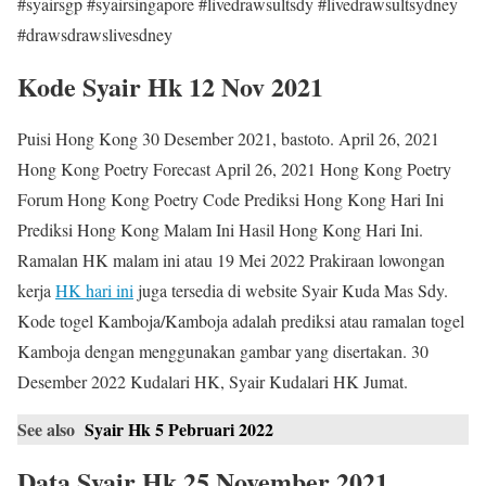
#syairsgp #syairsingapore #livedrawsultsdy #livedrawsultsydney
#drawsdrawslivesdney
Kode Syair Hk 12 Nov 2021
Puisi Hong Kong 30 Desember 2021, bastoto. April 26, 2021
Hong Kong Poetry Forecast April 26, 2021 Hong Kong Poetry
Forum Hong Kong Poetry Code Prediksi Hong Kong Hari Ini
Prediksi Hong Kong Malam Ini Hasil Hong Kong Hari Ini.
Ramalan HK malam ini atau 19 Mei 2022 Prakiraan lowongan
kerja
HK hari ini
juga tersedia di website Syair Kuda Mas Sdy.
Kode togel Kamboja/Kamboja adalah prediksi atau ramalan togel
Kamboja dengan menggunakan gambar yang disertakan. 30
Desember 2022 Kudalari HK, Syair Kudalari HK Jumat.
See also
Syair Hk 5 Pebruari 2022
Data Syair Hk 25 November 2021