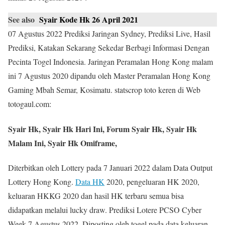
See also
Syair Kode Hk 26 April 2021
07 Agustus 2022 Prediksi Jaringan Sydney, Prediksi Live, Hasil
Prediksi, Katakan Sekarang Sekedar Berbagi Informasi Dengan
Pecinta Togel Indonesia. Jaringan Peramalan Hong Kong malam
ini 7 Agustus 2020 dipandu oleh Master Peramalan Hong Kong
Gaming Mbah Semar, Kosimatu. statscrop toto keren di Web
totogaul.com:
Syair Hk, Syair Hk Hari Ini, Forum Syair Hk, Syair Hk
Malam Ini, Syair Hk Omiframe,
Diterbitkan oleh Lottery pada 7 Januari 2022 dalam Data Output
Lottery Hong Kong.
Data HK
2020, pengeluaran HK 2020,
keluaran HKKG 2020 dan hasil HK terbaru semua bisa
didapatkan melalui lucky draw. Prediksi Lotere PCSO Cyber ​​​​
Week 7 Agustus 2022. Diposting oleh togel pada data keluaran