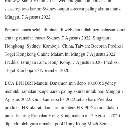
Bullseye Sabtu 30 Juli 2022. Web totogaul.com forecast in
statscrop toto keren: Sydney output forecast paling akurat untuk
Minggu, 7 Agustus 2022.
Peramal cuaca selalu diminati di web dan inilah pembahasan kami
tentang ramalan cuaca Sydney 7 Agustus 2022. Singapura
Hongkong, Sydney, Kamboja, China, Taiwan: Bocoran Prediksi
Togel Hongkong Online Malam Ini Minggu 7 Agustus 2022.
Prediksi Jaringan Lotre Hong Kong, 7 Agustus 2020. Prediksi
Togel Kamboja 25 November 2020.
BCA BNI BRI Mandiri Danamon min depo 10.000: Sydney
memiliki ramalan pengeluaran paling akurat untuk hari Minggu 7
Agustus 2022. Gunakan versi hk 2022 setiap hari. Prediksi
produksi HK akurat, dan hari ini lotere HK 90% akurat dalam
puisi. Jejaring Ramalan Hong Kong malam ini 7 Agustus 2020
dipandu oleh guru ramalan pool Hong Kong Mbah Semar,