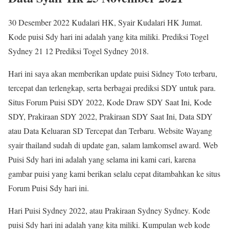
30 Desember 2022 Kudalari HK, Syair Kudalari HK Jumat.
Kode puisi Sdy hari ini adalah yang kita miliki. Prediksi Togel
Sydney 21 12 Prediksi Togel Sydney 2018.
Hari ini saya akan memberikan update puisi Sidney Toto terbaru,
tercepat dan terlengkap, serta berbagai prediksi SDY untuk para.
Situs Forum Puisi SDY 2022, Kode Draw SDY Saat Ini, Kode
SDY, Prakiraan SDY 2022, Prakiraan SDY Saat Ini, Data SDY
atau Data Keluaran SD Tercepat dan Terbaru. Website Wayang
syair thailand sudah di update gan, salam lamkomsel award. Web
Puisi Sdy hari ini adalah yang selama ini kami cari, karena
gambar puisi yang kami berikan selalu cepat ditambahkan ke situs
Forum Puisi Sdy hari ini.
Hari Puisi Sydney 2022, atau Prakiraan Sydney Sydney. Kode
puisi Sdy hari ini adalah yang kita miliki. Kumpulan web kode