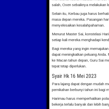
salah, Oxen sebaiknya melakukan le
Selain itu, Kerbau juga harus berh
masa depan mereka. Pasangan haru
menyelesaikan kesalahpahaman.
Menurut Master Sai, konstelasi Har
setiap kali mereka menghadapi kenda
Bagi mereka yang ingin memajukan k
dapat meningkatkan peluang Anda. 
ke Macan tahun depan, Guru Sai m
tepat tetap diperlukan.
Syair Hk 16 Mei 2023
Para lajang dapat dengan mudah 
pernikahan berbunyi tahun ini bagi
Harimau harus memperhatikan pola 
bekerja terlalu banyak dan lebih bany