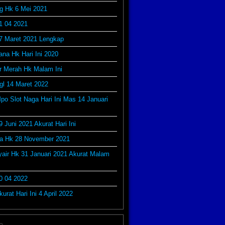
g Hk 6 Mei 2021
1 04 2021
7 Maret 2021 Lengkap
ana Hk Hari Ini 2020
r Merah Hk Malam Ini
gl 14 Maret 2022
po Slot Naga Hari Ini Mas 14 Januari
9 Juni 2021 Akurat Hari Ini
da Hk 28 November 2021
yair Hk 31 Januari 2021 Akurat Malam
0 04 2022
urat Hari Ini 4 April 2022