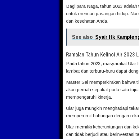
Bagi para Naga, tahun 2023 adalah 
untuk mencari pasangan hidup. Na
dan kesehatan Anda.
See also
Syair Hk Kampleng
Ramalan Tahun Kelinci Air 2023 
Pada tahun 2023, masyarakat Ular ha
lambat dan terburu-buru dapat de
Master Sai memperkirakan bahwa tim
akan pernah sepakat pada satu tujuan
mempengaruhi kinerja.
Ular juga mungkin menghadapi tekana
memperumit hubungan dengan rekan
Ular memiliki keberuntungan dan ke
dan tidak berjudi atau berinvestasi t