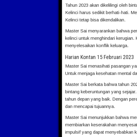
Tahun 2023 akan dikelilingi oleh bin
Kelinci harus sedikit berhati-hati. 
Kelinci tetap bisa dikendalikan.
Master Sai menyarankan bahwa pere
kelinci untuk menghindari kerugian.
menyelesaikan konflik keluarga.
Harian Kontan 15 Februari 2023
Master Sai menasihati pasangan yan
Untuk menjaga kesehatan mental dan 
Master Sai berkata bahwa tahun 202
bintang keberuntungan yang sejajar
tahun depan yang baik. Dengan per
dan mencapai tujuannya.
Master Sai menunjukkan bahwa meski
membiarkan keserakahan menyesatk
impulsif yang dapat menyebabkan k