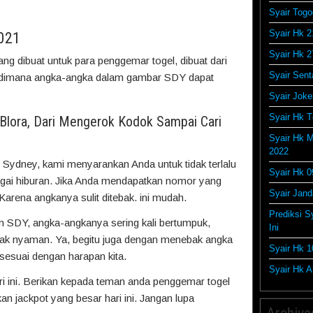
Syair Togo
Syair Hk 2
2021
Syair Hk 2
ang dibuat untuk para penggemar togel, dibuat dari
Syair Sent
t dimana angka-angka dalam gambar SDY dapat
Syair Joke
Syair Hk T
i Blora, Dari Mengerok Kodok Sampai Cari
Syair Hk M
2022
ydney, kami menyarankan Anda untuk tidak terlalu
Syair Hk 0
gai hiburan. Jika Anda mendapatkan nomor yang
Syair Jan
arena angkanya sulit ditebak. ini mudah.
Prediksi S
ran SDY, angka-angkanya sering kali bertumpuk,
Ini
ak nyaman. Ya, begitu juga dengan menebak angka
Syair Hk 1
sesuai dengan harapan kita.
Syair Hk Ak
ri ini. Berikan kepada teman anda penggemar togel
 jackpot yang besar hari ini. Jangan lupa