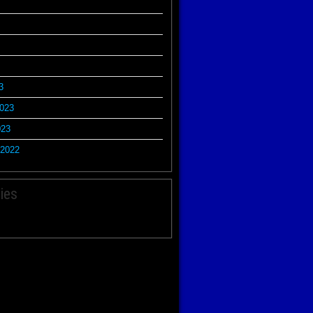
3
2023
023
2022
ies