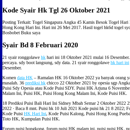
Kode Syair Hk Tgl 26 Oktober 2021
Posting Terkait: Togel Singapura Angka 45 Kamis Besok Togel Hari
Hong Kong Hari Ini. Hari ini 26 Mei 2017. Hasil togel hk6d togel sy
Bosbobet Buku saya
Syair Bd 8 Februari 2020
21 syair ronggolawe
hk
hari ini 18 Oktober 2021 mulai 16 Desember.
percaya. sdy boot langsung, sdy data. 21 syair ronggolawe
hk hari ini
Desember.
Komen
data HK
– Ramalan HK 16 Oktober 2022 ya banyak orang yan
masalah. 36
prediksi hk
chicco 22 Oktober 2021 by opesia sgp Angkas
Puisi Sdy Opesia atau Kode Puisi SDY. Puisi HK Arjuna 6 Novemb
Malam Ini, Puisi HK, Puisi Hong Kong Malam Ini, Kode Puisi HK.
18 Prediksi Puisi Bali Hari Ini Sidney Mbah Semar 2 Oktober 2022 2
2022 · Baca 8 mnt. Puisi hk 10 Juli 2021 Kode puisi hk 21 8 2022; 
Kode Puisi
HK Hari Ini
, Kode Puisi Kalong, Puisi Hong Kong Puebar
Toto HK, Kumpulan Puisi HK.
Forum puisi hongkong, forum puisi HK malam ini, puisi puisi HK, p