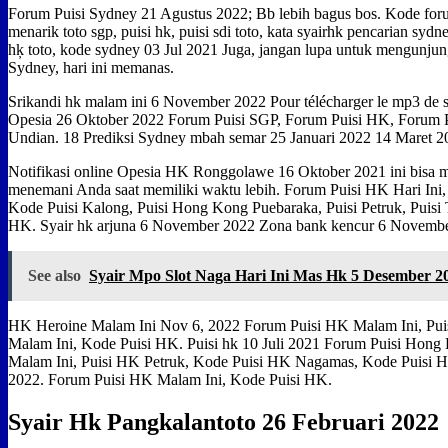
Forum Puisi Sydney 21 Agustus 2022; Bb lebih bagus bos. Kode forum 
menarik toto sgp, puisi hk, puisi sdi toto, kata syairhk pencarian sydney
hķ toto, kode sydney 03 Jul 2021 Juga, jangan lupa untuk mengunjun
Sydney, hari ini memanas.
Srikandi hk malam ini 6 November 2022 Pour télécharger le mp3 de 
Opesia 26 Oktober 2022 Forum Puisi SGP, Forum Puisi HK, Forum Pu
Undian. 18 Prediksi Sydney mbah semar 25 Januari 2022 14 Maret 20
Notifikasi online Opesia HK Ronggolawe 16 Oktober 2021 ini bisa me
menemani Anda saat memiliki waktu lebih. Forum Puisi HK Hari Ini,
Kode Puisi Kalong, Puisi Hong Kong Puebaraka, Puisi Petruk, Puis
HK. Syair hk arjuna 6 November 2022 Zona bank kencur 6 Novembe
See also
Syair Mpo Slot Naga Hari Ini Mas Hk 5 Desember 2
HK Heroine Malam Ini Nov 6, 2022 Forum Puisi HK Malam Ini, Pui
Malam Ini, Kode Puisi HK. Puisi hk 10 Juli 2021 Forum Puisi Hon
Malam Ini, Puisi HK Petruk, Kode Puisi HK Nagamas, Kode Puisi HK
2022. Forum Puisi HK Malam Ini, Kode Puisi HK.
Syair Hk Pangkalantoto 26 Februari 2022