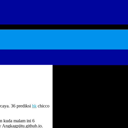
rcaya. 36 prediksi
hk
chicco
n kuda malam ini 6
 Angkagpjitu.github.io.