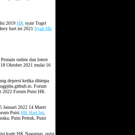
 Ini 2019
HK
syair Togel
dney hari ini 2021
Syair Hk
 Pemain online dan lotere
18 Oktober 2021 mulai 16
g depresi ketika ditimpa
gpjitu.github.io. Forum
er 2022 Forum Puisi HK
5 Januari 2022 14 Maret
Forum Puisi
HK Hari Ini
,
aka, Puisi Petruk, Puisi
uisi kode HK Nagamas, puisi