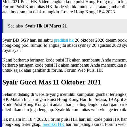
Mei 2021 Puisi HK Video lengkap kode puisi Hong Kong malam ini.
Forum Puisi Komunitas HK. kode vip hk untuk sajak atau gambar di f
atau bocoran, itu tidak mungkin. Lotere Hong Kong 18 4 2023
See also
Syair Hk 10 Maret 21
Syair BD SGP hari ini sabtu
prediksi hk
26 oktober 2020 dream book 8
hongkong pool rumus 4d angka jitu abadi sydney 20 agustus 2020 sya
royal syair
Kami berharap jaringan kode puisi Hk akan membantu Anda menemu
berharap jaringan kode puisi Hk akan membantu Anda menemukan no
untuk sajak atau gambar di forum. Forum Web Puisi HK.
Syair Gucci Mas 11 Oktober 2021
Selamat datang di website yang memiliki kumpulan gambar terlengka
HK Malam Ini. Jaringan Puisi Hong Kong Hari Ini Selasa, 19 April 
Kode Puisi Hong Kong. Ini adalah baris paling lengkap dari gambar 
diterbitkan dan juga lengkap. Syair hk komunitas web vintage terbaik s
Hk malam ini 18 4 2023. Forum puisi HK hari ini, kode puisi HK hari
hongkong terlengkap,
prediksi HK
hari ini paling akurat. Forum web