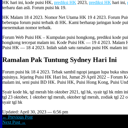
HK hari ini, kode puisi HK,
prediksi HK
2023,
prediksi HK
hari ini,
terbaru dan asli. Forum puisi hk 19.
HK Malam 18 4 2023. Nomor Net Utama HK 19 4 2023. Forum Puisi
beberapa forum puisi terbaik di HK. Kami berharap jaringan kode p
menemukan nomor terbaik.
Forum Web Puisi HK – Kumpulan puisi hongkong, prediksi kode puisi
hongkong tercepat malam ini. Kode Puisi HK — 19 4 2023. Malam
Puisi HK — 18 4 2023. Inilah salah satu ramalan puisi HK malam ini 
Ramalan Pak Tuntung Sydney Hari Ini
Forum puisi hk 18 4 2023. Tebak sambil ngopi jangan lupa buka sit
puisinya. Jejaring Puisi HK Hari Ini, Jumat 29 April 2022 – Forum
malam ini, seni puisi BD HK. Puisi HK, Puisi Hong Kong, Puisi Und
Syair kode hk, tgl merah bln oktober 2021, tgl hk, syair tgl hk mlm ini
tgl 23 oktober, 1 oktober tgl merah, oktober tgl merah, zodiak tgl 22 o
syair tgl hk
Updated: April 30, 2023 — 6:56 pm
← Previous Post
Next Post →