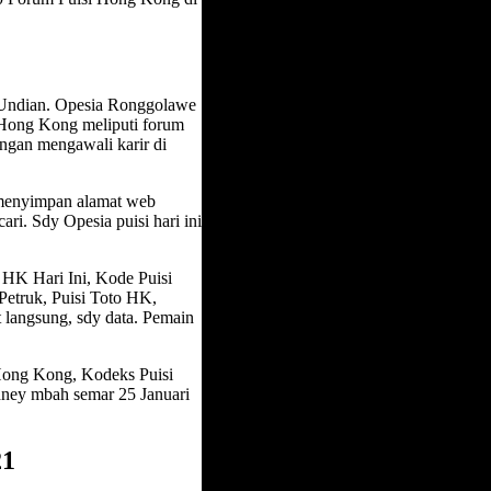
 Undian. Opesia Ronggolawe
Hong Kong meliputi forum
engan mengawali karir di
 menyimpan alamat web
ri. Sdy Opesia puisi hari ini
 HK Hari Ini, Kode Puisi
Petruk, Puisi Toto HK,
langsung, sdy data. Pemain
Hong Kong, Kodeks Puisi
dney mbah semar 25 Januari
21