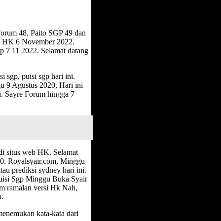
Forum 48, Paito SGP 49 dan
rum HK 6 November 2022.
p 7 11 2022. Selamat datang
 sgp, puisi sgp hari ini.
9 Agustus 2020, Hari ini
si. Sayre Forum hingga 7
di situs web HK. Selamat
20. Royalsyair.com, Minggu
au prediksi sydney hari ini.
uisi Sgp Minggu Buka Syair
am ramalan versi Hk Nah,
p.
menemukan kata-kata dari