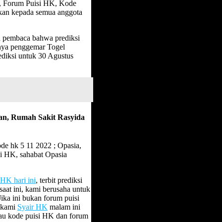
, Forum Puisi HK, Kode
kan kepada semua anggota
 pembaca bahwa prediksi
nya penggemar Togel
ediksi untuk 30 Agustus
an, Rumah Sakit Rasyida
de hk 5 11 2022 ; Opasia,
i HK, sahabat Opasia
HK hari ini
, terbit prediksi
at ini, kami berusaha untuk
ka ini bukan forum puisi
s kami
Syair HK
malam ini
au kode puisi HK dan forum