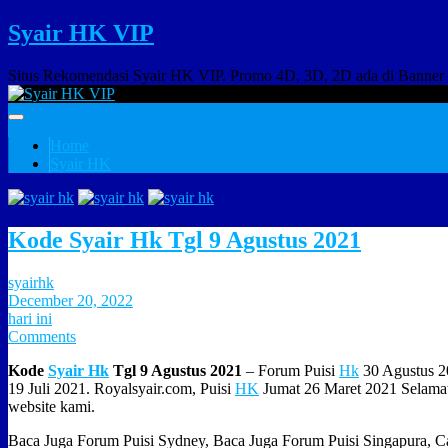
Syair HK VIP
Situs Rekomendasi Syair HK VIP. Promo 4D, 3D, 2D ada di Banner
Home
Syair HK
Kode Syair Hk Tgl 9 Agustus 2021
syairhk
December 20, 2022
hari ini
Comments
Kode
Syair Hk
Tgl 9 Agustus 2021
– Forum Puisi
Hk
30 Agustus 2
19 Juli 2021. Royalsyair.com, Puisi
HK
Jumat 26 Maret 2021 Selamat
website kami.
Baca Juga Forum Puisi Sydney, Baca Juga Forum Puisi Singapura, 