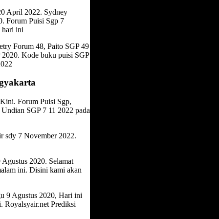
0 April 2022. Sydney
0. Forum Puisi Sgp 7
hari ini
etry Forum 48, Paito SGP 49
P 2020. Kode buku puisi SGP
2022
ogyakarta
Kini. Forum Puisi Sgp,
i Undian SGP 7 11 2022 pada
air sdy 7 November 2022.
 Agustus 2020. Selamat
lam ini. Disini kami akan
9 Agustus 2020, Hari ini
. Royalsyair.net Prediksi