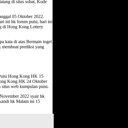
atang di situs sobat, Kode
anggal 05 Oktober 2022.
 ini hk forum puisi, hari ini
g di Hong Kong Lottery
pa kata di atas Bermain togel
 membuat prediksi yang
 Puisi Hong Kong HK 15
 Hong Kong HK 24 Oktober
situs web kumpulan puisi.
 November 2022 syair hk
andi hk Malam ini 15