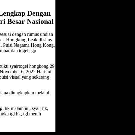
 Lengkap Dengan
i Besar Nasional
 sesuai dengan rumus undian
ek Hongkong Leak di situs
n, Puisi Nagama Hong Kong.
mbar dan togel sgp
mukti syairtogel hongkong 29
 November 6, 2022 Hari ini
 puisi visual yang sekarang
ana diungkapkan melalui
tgl hk malam ini, syair hk,
angka tgl hk, tgl merah