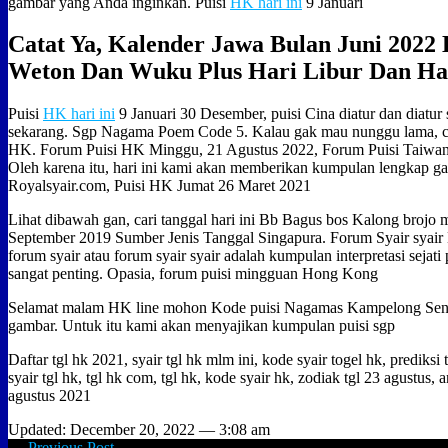
gambar yang Anda inginkan. Puisi
HK hari ini
9 Januari
Catat Ya, Kalender Jawa Bulan Juni 2022
Weton Dan Wuku Plus Hari Libur Dan Har
Puisi
HK hari ini
9 Januari 30 Desember, puisi Cina diatur dan diatur
sekarang. Sgp Nagama Poem Code 5. Kalau gak mau nunggu lama, c
HK. Forum Puisi HK Minggu, 21 Agustus 2022, Forum Puisi Taiwa
Oleh karena itu, hari ini kami akan memberikan kumpulan lengkap ga
Royalsyair.com, Puisi HK Jumat 26 Maret 2021
Lihat dibawah gan, cari tanggal hari ini Bb Bagus bos Kalong brojo 
September 2019 Sumber Jenis Tanggal Singapura. Forum Syair syair
forum syair atau forum syair syair adalah kumpulan interpretasi sejati
sangat penting. Opasia, forum puisi mingguan Hong Kong
Selamat malam HK line mohon Kode puisi Nagamas Kampelong Sent
gambar. Untuk itu kami akan menyajikan kumpulan puisi sgp
Daftar tgl hk 2021, syair tgl hk mlm ini, kode syair togel hk, prediksi 
syair tgl hk, tgl hk com, tgl hk, kode syair hk, zodiak tgl 23 agustus, 
agustus 2021
Updated: December 20, 2022 — 3:08 am
← Previous Post