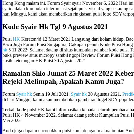
Hong Kong malam ini. Forum Syair syair November 6, 2022 Hari ini f
syair adalah kumpulan interpretasi sejati puisi visual yang sekarang s
hari Minggu, kami akan memberikan ringkasan puisi lotre SDY terpo
Kode Syair Hk Tgl 9 Agustus 2021
Puisi
HK
Keraton4d 12 Maret 2021 Langsung dari kolam hidup. Bac
Baca Juga Forum Puisi Singapura, Cakupan penuh Kode Puisi Hong 
hk
5 11 2022; Selamat datang di situs kumpulan gambar kode puisi 
buka preview situs micropy sambil ngopi Review Forum Puisi Hong 
kasih keterangan HK Puisi 30 Agustus 2021
Ramalan Shio Jumat 25 Maret 2022 Kebe
Rejeki Melimpah, Apakah Kamu Juga?
Forum
Syair hk
Senin 19 Juli 2021.
Syair hk
30 Agustus 2021.
Predi
di hari Minggu, kami akan memberikan gambaran togel SDY populer
Terkait kode puisi HK kami informasikan kepada seluruh pembaca b
Puisi HK 4 November 2022. Selamat datang sobat Kumpulan Puisi 
Mei 2022
Anda juga dapat mencocokkan puisi kami dengan makna impian An