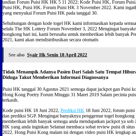
undian Forum Puisi HK HK 5 11 2022; Kode Puisi HK, Forum Puisi
Puisi HK, Puisi HK. Forum Puisi HK 3 November 2022. Kami ingat
yang menyukai Forum Puisi HK pada tanggal 30.
Sehubungan dengan kode togel HK kami informasikan kepada semua
selalu The HK Lottery Forum November 3, 2022 Mengingat banyak
hongkong hari ini, kami berusaha untuk memberikan lebih banyak Pr
2021, kami akan mendistribusikan secara otomatis
See also
Syair Hk Senin 18 April 2022
Tidak Menampik Adanya Pasien Dari Salah Satu Tempat Hibur
Diduga Takut Memberikan Informasi Diagnosanya
Puisi HK tanggal 30 Agustus 2021 semoga dapat jackpot gan Puisi ko
Hong Kong Poetry Forum Minggu 31 Maret 2019 Salam pecinta puis
terkasih.
Kode puisi HK 18 Juni 2022,
Prediksi HK
18 Juni 2022, forum puisi
dan prediksi SGP. Mengingat banyaknya penggemar togel hongkong sa
memberikan lebih banyak semoga anda mendapatkan jackpot ya sob Ji
HK yang anda inginkan Selamat membaca sobat review puisi di situ
2022. Hong Puisi Kong malam ini dengan video puisi HK lengkap at