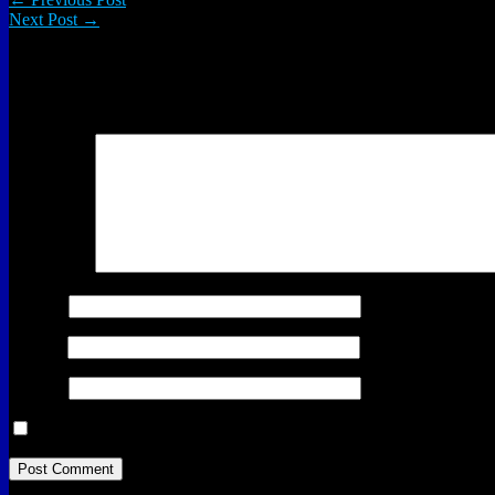
Next Post →
Leave a Reply
Your email address will not be published.
Required fields are marked
Comment
*
Name
*
Email
*
Website
Save my name, email, and website in this browser for the next ti