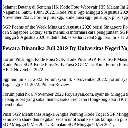
Selamat Datang di Sentana HK Kode Foto Websyair HK Malam Ini 2
Nagamas, Sabtu 4 Juni 2022. Kode Puisi Sgp Minggu 9 Agustus 202
November 2022. Forum puisi sgp, kode puisi sgp, puisi sgp, puisi sgp 
SGP Poems of the Week Minggu 9 Agustus 2020 berisi Singapore Po
dan Singapore Lottery serta memiliki informasi cara penggunaan SG
minggu 9 Agustus 2020 sudah tidak tersedia Detail Sgp hari ini 7 11 
Pewara Dinamika Juli 2019 By Universitas Negeri Y
Forum Puisi Sgp, Kode Puisi SGP, Kode Puisi SGP, Puisi SGP Masa 
Kode Puisi SGP, Kode Puisi SGP, Puisi SGP Masa Kini. Forum Puis
HK 7 November 2022.
Sgp hari ini 7 11 2022. Forum syair hk 7 November 2022. Forum sy
Togel sgp 7 11 2022. Pilihan Review
Forum puisi hk 6 November 2022 Royalsyair.com, syair hk Minggu 9
datang sobat yang suka membicarakan rencana Hongkong atau HK ma
memberikan
Puisi SGP Membahas Angka-Angka Penting Kode Togel SGP Minggu 
kami akan share dan bagikan secara unofficial ke situs kumpulan puisi
SGP Minggu 9 Mei 2021. Ramalan SGP Minggu 9 Mei 2021,.