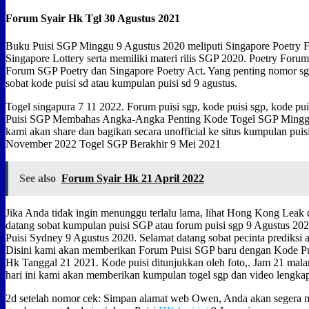
Forum Syair Hk Tgl 30 Agustus 2021
Buku Puisi SGP Minggu 9 Agustus 2020 meliputi Singapore Poetry 
Singapore Lottery serta memiliki materi rilis SGP 2020. Poetry Fo
Forum SGP Poetry dan Singapore Poetry Act. Yang penting nomor sg
sobat kode puisi sd atau kumpulan puisi sd 9 agustus.
Togel singapura 7 11 2022. Forum puisi sgp, kode puisi sgp, kode puisi
Puisi SGP Membahas Angka-Angka Penting Kode Togel SGP Minggu 
kami akan share dan bagikan secara unofficial ke situs kumpulan pui
November 2022 Togel SGP Berakhir 9 Mei 2021
See also
Forum Syair Hk 21 April 2022
Jika Anda tidak ingin menunggu terlalu lama, lihat Hong Kong Leak 
datang sobat kumpulan puisi SGP atau forum puisi sgp 9 Agustus 20
Puisi Sydney 9 Agustus 2020. Selamat datang sobat pecinta prediksi at
Disini kami akan memberikan Forum Puisi SGP baru dengan Kode P
Hk Tanggal 21 2021. Kode puisi ditunjukkan oleh foto,. Jam 21 mal
hari ini kami akan memberikan kumpulan togel sgp dan video lengka
2d setelah nomor cek: Simpan alamat web Owen, Anda akan segera 