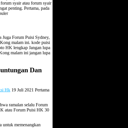
orum syair atau forum syair
angat penting. Pertama, pada
puler
a Juga Forum Puisi Sydney,
Kong malam ini. kode puisi
Toto HK lengkap Jangan lupa
Kong malam ini jangan lupa
runtungan Dan
ksi Hk
19 Juli 2021 Pertama
.
ahwa ramalan selalu Forum
HK atau Forum Puisi HK 30
da untuk memenangkan