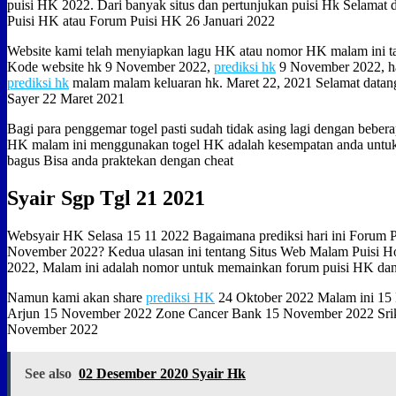
puisi HK 2022. Dari banyak situs dan pertunjukan puisi Hk Selamat d
Puisi HK atau Forum Puisi HK 26 Januari 2022
Website kami telah menyiapkan lagu HK atau nomor HK malam ini t
Kode website hk 9 November 2022,
prediksi hk
9 November 2022, hari
prediksi hk
malam malam keluaran hk. Maret 22, 2021 Selamat datan
Sayer 22 Maret 2021
Bagi para penggemar togel pasti sudah tidak asing lagi dengan bebera
HK malam ini menggunakan togel HK adalah kesempatan anda untuk
bagus Bisa anda praktekan dengan cheat
Syair Sgp Tgl 21 2021
Websyair HK Selasa 15 11 2022 Bagaimana prediksi hari ini Forum
November 2022? Kedua ulasan ini tentang Situs Web Malam Puisi
2022, Malam ini adalah nomor untuk memainkan forum puisi HK dan 
Namun kami akan share
prediksi HK
24 Oktober 2022 Malam ini 15
Arjun 15 November 2022 Zone Cancer Bank 15 November 2022 Srik
November 2022
See also
02 Desember 2020 Syair Hk