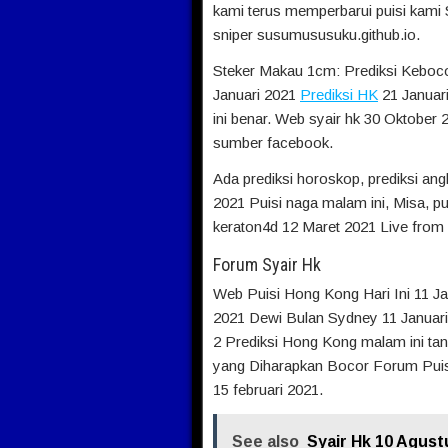
kami terus memperbarui puisi kami
sniper susumususuku.github.io.
Steker Makau 1cm: Prediksi Keboc
Januari 2021
Prediksi HK
21 Januar
ini benar. Web syair hk 30 Oktober 
sumber facebook.
Ada prediksi horoskop, prediksi ang
2021 Puisi naga malam ini, Misa, pu
keraton4d 12 Maret 2021 Live from 
Forum Syair Hk
Web Puisi Hong Kong Hari Ini 11 J
2021 Dewi Bulan Sydney 11 Januar
2 Prediksi Hong Kong malam ini ta
yang Diharapkan Bocor Forum Puisi 
15 februari 2021.
See also
Syair Hk 10 Agust