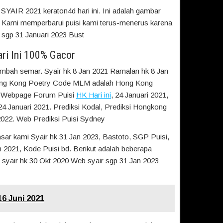
SYAIR 2021 keraton4d hari ini. Ini adalah gambar
mi memperbarui puisi kami terus-menerus karena
r sgp 31 Januari 2023 Bust
ri Ini 100% Gacor
 mbah semar. Syair hk 8 Jan 2021 Ramalan hk 8 Jan
ng Kong Poetry Code MLM adalah Hong Kong
. Webpage Forum Puisi
HK Hari ini
, 24 Januari 2021,
4 Januari 2021. Prediksi Kodal, Prediksi Hongkong
 2022. Web Prediksi Puisi Sydney
asar kami Syair hk 31 Jan 2023, Bastoto, SGP Puisi,
 2021, Kode Puisi bd. Berikut adalah beberapa
 syair hk 30 Okt 2020 Web syair sgp 31 Jan 2023
16 Juni 2021