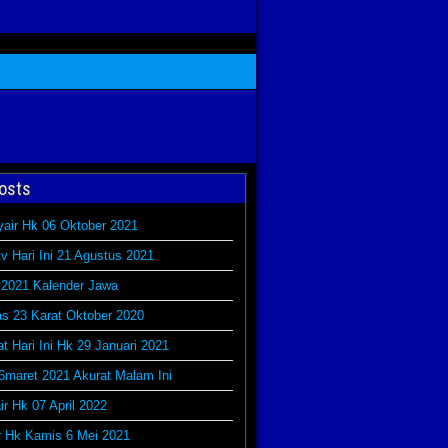
osts
yair Hk 06 Oktober 2021
v Hari Ini 21 Agustus 2021
 2021 Kalender Jawa
s 23 Karat Oktober 2020
at Hari Ini Hk 29 Januari 2021
6maret 2021 Akurat Malam Ini
r Hk 07 April 2022
r Hk Kamis 6 Mei 2021