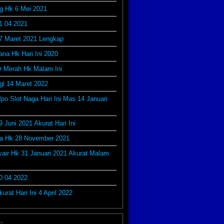
g Hk 6 Mei 2021
1 04 2021
7 Maret 2021 Lengkap
ana Hk Hari Ini 2020
r Merah Hk Malam Ini
gl 14 Maret 2022
po Slot Naga Hari Ini Mas 14 Januari
9 Juni 2021 Akurat Hari Ini
da Hk 28 November 2021
yair Hk 31 Januari 2021 Akurat Malam
0 04 2022
urat Hari Ini 4 April 2022