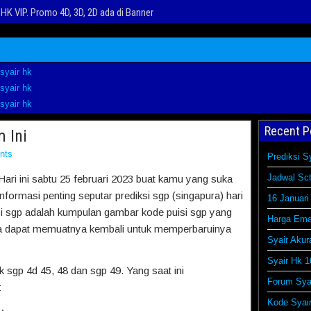
HK VIP. Promo 4D, 3D, 2D ada di Banner
Recent P
 Ini
nts
Prediksi S
Jadwal Sct
Hari ini sabtu 25 februari 2023 buat kamu yang suka
nformasi penting seputar prediksi sgp (singapura) hari
16 Januari
isi sgp adalah kumpulan gambar kode puisi sgp yang
Harga Ema
nda dapat memuatnya kembali untuk memperbaruinya
Syair Akur
Syair Hk 1
 sgp 4d 45, 48 dan sgp 49. Yang saat ini
Forum Syai
:
Kode Syai