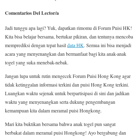
Comentarios Del Lector/a
Jadi tunggu apa lagi? Yuk, dapatkan rimomu di Forum Puisi HK!
Kita bisa belajar bersama, bertukar pikiran, dan tentunya mencoba
memprediksi dengan tepat hasil
data HK
. Semua ini bisa menjadi
acara yang menyenangkan dan bermanfaat bagi kita anak-anak
togel yang suka menebak-nebak.
Jangan lupa untuk rutin mengecek Forum Puisi Hong Kong agar
tidak ketinggalan informasi terkini dan puisi Hong Kong terkini.
Luangkan waktu sejenak untuk berpartisipasi di sini dan jadikan
waktu yang menyenangkan serta dukung pengembangan
kemampuan kita dalam meramal puisi Hongkong.
Mari kita buktikan bersama bahwa anak togel pun sangat
berbakat dalam meramal puisi Hongkong! Ayo bergabung dan