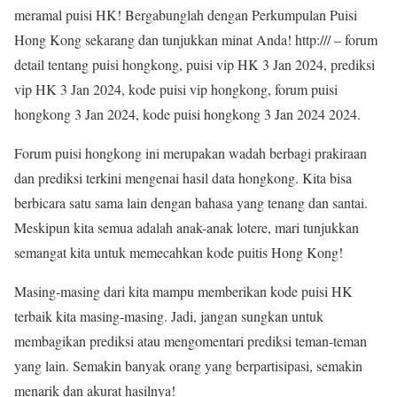
meramal puisi HK! Bergabunglah dengan Perkumpulan Puisi
Hong Kong sekarang dan tunjukkan minat Anda! http:/// – forum
detail tentang puisi hongkong, puisi vip HK 3 Jan 2024, prediksi
vip HK 3 Jan 2024, kode puisi vip hongkong, forum puisi
hongkong 3 Jan 2024, kode puisi hongkong 3 Jan 2024 2024.
Forum puisi hongkong ini merupakan wadah berbagi prakiraan
dan prediksi terkini mengenai hasil data hongkong. Kita bisa
berbicara satu sama lain dengan bahasa yang tenang dan santai.
Meskipun kita semua adalah anak-anak lotere, mari tunjukkan
semangat kita untuk memecahkan kode puitis Hong Kong!
Masing-masing dari kita mampu memberikan kode puisi HK
terbaik kita masing-masing. Jadi, jangan sungkan untuk
membagikan prediksi atau mengomentari prediksi teman-teman
yang lain. Semakin banyak orang yang berpartisipasi, semakin
menarik dan akurat hasilnya!