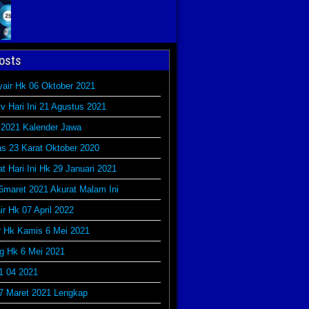
osts
yair Hk 06 Oktober 2021
v Hari Ini 21 Agustus 2021
 2021 Kalender Jawa
s 23 Karat Oktober 2020
at Hari Ini Hk 29 Januari 2021
6maret 2021 Akurat Malam Ini
r Hk 07 April 2022
r Hk Kamis 6 Mei 2021
g Hk 6 Mei 2021
1 04 2021
7 Maret 2021 Lengkap