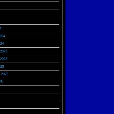
4
2024
024
2023
2023
023
 2023
23