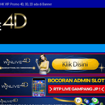
HK VIP. Promo 4D, 3D, 2D ada di Banner