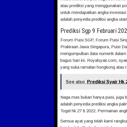
atau prediksi yang menggunakan pola
untuk mendapatkan angka investasi s
adalah penyedia prediksi angka uta
Prediksi Sgp 9 Februari 20
Forum Puisi SGP, Forum Puisi Sing
Prakiraan Jawa Singapura, Puisi Dar
mengumpulkan data numerik dalam b
bagus hari ini. Royalsyair.com, sy
yang suka ramalan hongkong atau ra
See also
Prediksi Syair Hk 
Naga mas bukan hanya puisi, juga bu
adalah penyedia prediksi angka pal
Togel hk 27 8 2022. Permainan angk
Semua ayat yang telah kami rangku