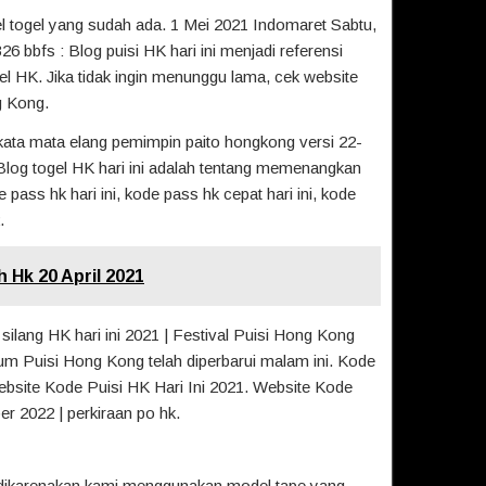
 togel yang sudah ada. 1 Mei 2021 Indomaret Sabtu,
9326 bbfs : Blog puisi HK hari ini menjadi referensi
 HK. Jika tidak ingin menunggu lama, cek website
g Kong.
kata mata elang pemimpin paito hongkong versi 22-
log togel HK hari ini adalah tentang memenangkan
ass hk hari ini, kode pass hk cepat hari ini, kode
.
 Hk 20 April 2021
silang HK hari ini 2021 | Festival Puisi Hong Kong
um Puisi Hong Kong telah diperbarui malam ini. Kode
bsite Kode Puisi HK Hari Ini 2021. Website Kode
r 2022 | perkiraan po hk.
ni dikarenakan kami menggunakan model tape yang