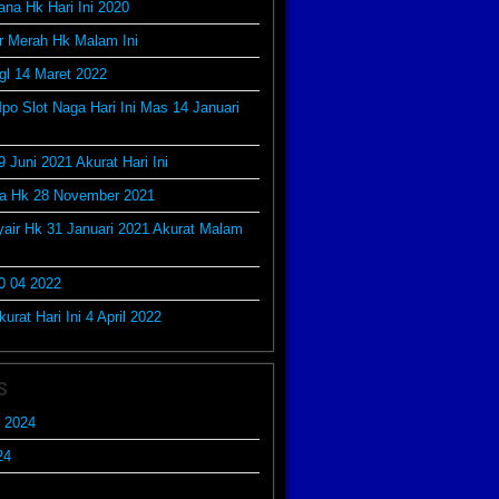
ana Hk Hari Ini 2020
r Merah Hk Malam Ini
gl 14 Maret 2022
po Slot Naga Hari Ini Mas 14 Januari
9 Juni 2021 Akurat Hari Ini
da Hk 28 November 2021
yair Hk 31 Januari 2021 Akurat Malam
0 04 2022
urat Hari Ini 4 April 2022
s
 2024
24