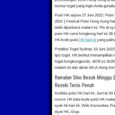
nomor togel yang ingin Anda gunak
Puisi HK arjuna 27 Juni 2022. Puisi
2021 | Festival Puisi Hong Kong h
telah diperbarui malam ini. Pin di sy
puisi HK versi hongkong hari ini 2
HK kode puisi
HK hari ini
yang palin
Prediksi Togel Sydney 10 Juni 202
tips togel. HK berikut menampilkan 
togel hongkongpools. 4078 vs 9326
malam ini dan aliran WLA Hong Kong
Ramalan Shio Besok Minggu 2
Rezeki Terisi Penuh
Kodeks puisi HK hari ini, Jum’at 3
nomor HK kata kode puisi HK malam 
syair hk hari ini. Web Komunitas Pu
Ayat HK, Grup.