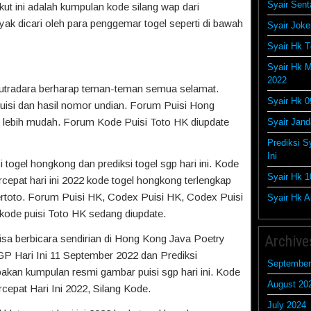
Syair Sent
ikut ini adalah kumpulan kode silang wap dari
k dicari oleh para penggemar togel seperti di bawah
Syair Joke
Syair Hk T
Syair Hk M
2022
 sutradara berharap teman-teman semua selamat.
Syair Hk 0
uisi dan hasil nomor undian. Forum Puisi Hong
n lebih mudah. Forum Kode Puisi Toto HK diupdate
Syair Jan
Prediksi S
Ini
si togel hongkong dan prediksi togel sgp hari ini. Kode
Syair Hk 1
ercepat hari ini 2022 kode togel hongkong terlengkap
bertoto. Forum Puisi HK, Codex Puisi HK, Codex Puisi
Syair Hk Ak
kode puisi Toto HK sedang diupdate.
bisa berbicara sendirian di Hong Kong Java Poetry
Archive
SGP Hari Ini 11 September 2022 dan Prediksi
September
kan kumpulan resmi gambar puisi sgp hari ini. Kode
August 20
cepat Hari Ini 2022, Silang Kode.
July 2024