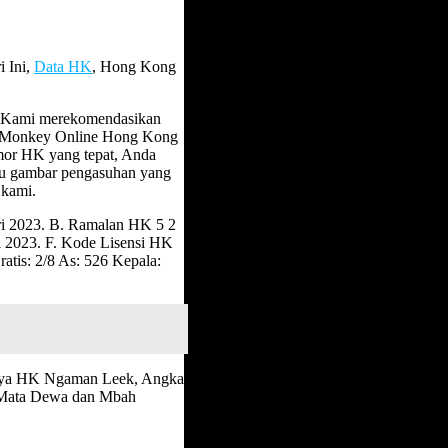
 Ini,
Data HK
, Hong Kong
r. Kami merekomendasikan
f. Monkey Online Hong Kong
omor HK yang tepat, Anda
atau gambar pengasuhan yang
 kami.
i 2023. B. Ramalan HK 5 2
 2023. F. Kode Lisensi HK
tis: 2/8 As: 526 Kepala:
nya HK Ngaman Leek, Angka
 Mata Dewa dan Mbah