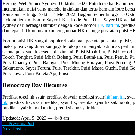
Berbagi Web Semer Sydney 9 Oktober 2022 Foto tersedia. Kami ber
menemukan puisi yang mereka inginkan dan terus bermain lotre ber
Ramalan Tertinggi Sabtu 14 Mei 2022. Bagian Semer hingga 15 Okto
jackpot, teman. Forum Sayer HK – Kode Puisi Hk – Sayer HK adala
sydney dari berbagai sumber dengan kode nomor
HK hari ini
, predik
dan tepat, ini kumpulan konten gambar HK change post atau puisi H
Forum puisi HK sangat populer dikalangan pecinta puisi atau puisi ya 
maka puisi yang diberikan juga lengkap dan banyak jadi tidak perlu m
semua puisi sudah tersedia di situs ini. Puisi Mbah Jitu, Puisi Uwsorb
Tokoh Tongkat, Puisi Mbah Boleng, Puisi Batrakala, Puisi Petruk, P
Puisi Opaceya, Puisi Barayan, Puisi Moeng Barayan, Puisi Pomeng P
Sakuratoto, Sayer Forum, Puisi Terakhir, Puisi Massa Guchi, Puisi 
Puisi Jawa, Puisi Kereta Api, Puisi
Democracy Day Discourse
Prediksi togel hk syair, prediksi & syair, prediksi syair
hk hari ini
, sya
hk
, prediksi hk, syair prediksi, syair hk, prediksi syair hk sakuratoto, 
prediksi syair hk malam ini, prediksi dan syair hk
Updated: April 5, 2023 — 4:48 am
← Previous Post
Next Post →