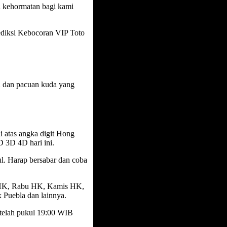
 kehormatan bagi kami
rediksi Kebocoran VIP Toto
 dan pacuan kuda yang
i atas angka digit Hong
D 3D 4D hari ini.
l. Harap bersabar dan coba
a HK, Rabu HK, Kamis HK,
Puebla dan lainnya.
etelah pukul 19:00 WIB