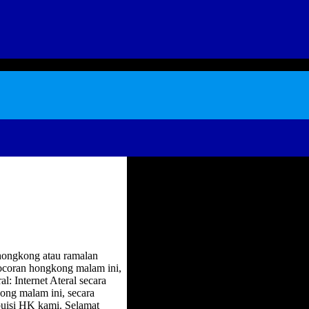
ongkong atau ramalan
ocoran hongkong malam ini,
al: Internet Ateral secara
ong malam ini, secara
puisi HK kami. Selamat