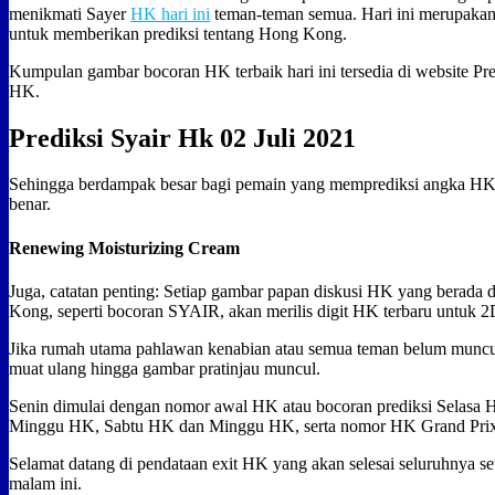
menikmati Sayer
HK hari ini
teman-teman semua. Hari ini merupakan
untuk memberikan prediksi tentang Hong Kong.
Kumpulan gambar bocoran HK terbaik hari ini tersedia di website P
HK.
Prediksi Syair Hk 02 Juli 2021
Sehingga berdampak besar bagi pemain yang memprediksi angka HK
benar.
Renewing Moisturizing Cream
Juga, catatan penting: Setiap gambar papan diskusi HK yang berada d
Kong, seperti bocoran SYAIR, akan merilis digit HK terbaru untuk 2
Jika rumah utama pahlawan kenabian atau semua teman belum muncu
muat ulang hingga gambar pratinjau muncul.
Senin dimulai dengan nomor awal HK atau bocoran prediksi Selas
Minggu HK, Sabtu HK dan Minggu HK, serta nomor HK Grand Prix 
Selamat datang di pendataan exit HK yang akan selesai seluruhnya s
malam ini.