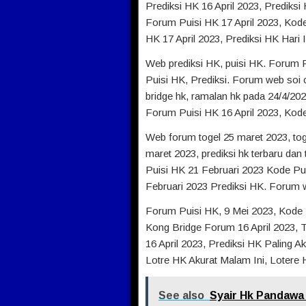
Prediksi HK 16 April 2023, Prediksi 
Forum Puisi HK 17 April 2023, Kode
HK 17 April 2023, Prediksi HK Hari I
Web prediksi HK, puisi HK. Forum P
Puisi HK, Prediksi. Forum web soi c
bridge hk, ramalan hk pada 24/4/2023
Forum Puisi HK 16 April 2023, Kode
Web forum togel 25 maret 2023, toge
maret 2023, prediksi hk terbaru dan 
Puisi HK 21 Februari 2023 Kode Pu
Februari 2023 Prediksi HK. Forum w
Forum Puisi HK, 9 Mei 2023, Kode 
Kong Bridge Forum 16 April 2023, T
16 April 2023, Prediksi HK Paling A
Lotre HK Akurat Malam Ini, Lotere
See also
Syair Hk Pandawa H