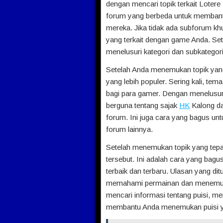
dengan mencari topik terkait Lote
forum yang berbeda untuk membant
mereka. Jika tidak ada subforum k
yang terkait dengan game Anda. Se
menelusuri kategori dan subkategor
Setelah Anda menemukan topik yang
yang lebih populer. Sering kali, te
bagi para gamer. Dengan menelusur
berguna tentang sajak
HK
Kalong da
forum. Ini juga cara yang bagus u
forum lainnya.
Setelah menemukan topik yang tepa
tersebut. Ini adalah cara yang bagu
terbaik dan terbaru. Ulasan yang di
memahami permainan dan menemukan
mencari informasi tentang puisi, m
membantu Anda menemukan puisi y