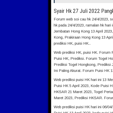
Syair Hk 27 Juli 2022 Pang
Forum web soi cau hk 24/4/2023, soi
hk pada 24/4/2023, ramalan hk hari 
Jembatan Hong Kong 13 April 2023,
Kong, Prakiraan Hong Kong 13 April
prediksi HK, puisi HK..
Web prediksi HK, puisi HK. Forum P
Puisi HK, Prediksi. Forum Togel H
Prediksi Togel Hongkong, Prediksi
Ini Paling Akurat. Forum Puisi HK 1
Web prediksi puisi HK hari ini 13 
Puisi HK 5 April 2023, Kode Puisi 
HKSAR 21 Maret 2023, Togel Pertan
Maret 2023, Prediksi HKSAR. Forum 
Web prediksi puisi HK hari ini 06/04
Puisi HK 13 April 2023, kode puisi 