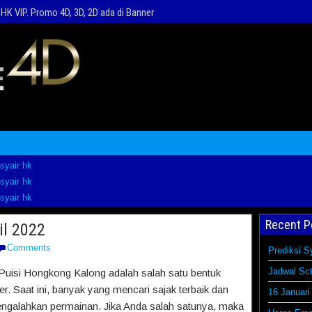
HK VIP. Promo 4D, 3D, 2D ada di Banner
Recent P
il 2022
Comments
Prediksi S
Jadwal Sct
Puisi Hongkong Kalong adalah salah satu bentuk
r. Saat ini, banyak yang mencari sajak terbaik dan
16 Januari
ngalahkan permainan. Jika Anda salah satunya, maka