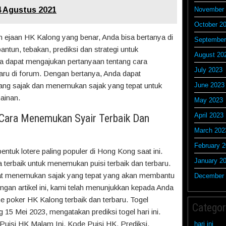
4 Agustus 2021
November 
October 2
 ejaan HK Kalong yang benar, Anda bisa bertanya di
September
ntun, tebakan, prediksi dan strategi untuk
August 20
 dapat mengajukan pertanyaan tentang cara
July 2023
aru di forum. Dengan bertanya, Anda dapat
ang sajak dan menemukan sajak yang tepat untuk
June 2023
ainan.
May 2023
April 2023
 Cara Menemukan Syair Terbaik Dan
March 202
February 
entuk lotere paling populer di Hong Kong saat ini.
January 2
 terbaik untuk menemukan puisi terbaik dan terbaru.
at menemukan sajak yang tepat yang akan membantu
December 
n artikel ini, kami telah menunjukkan kepada Anda
poker HK Kalong terbaik dan terbaru. Togel
Categor
15 Mei 2023, mengatakan prediksi togel hari ini.
Puisi HK Malam Ini, Kode Puisi HK, Prediksi.
hari ini