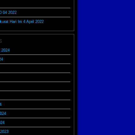
0 04 2022
urat Hari Ini 4 April 2022
s
 2024
24
4
2024
024
2023