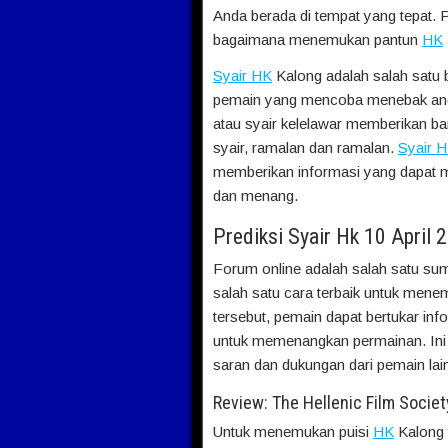
Anda berada di tempat yang tepat. 
bagaimana menemukan pantun
HK
Syair HK
Kalong adalah salah satu 
pemain yang mencoba menebak angka
atau syair kelelawar memberikan ba
syair, ramalan dan ramalan.
Syair 
memberikan informasi yang dapat 
dan menang.
Prediksi Syair Hk 10 April 
Forum online adalah salah satu sumb
salah satu cara terbaik untuk menem
tersebut, pemain dapat bertukar info
untuk memenangkan permainan. Ini
saran dan dukungan dari pemain lai
Review: The Hellenic Film Society
Untuk menemukan puisi
HK
Kalong t