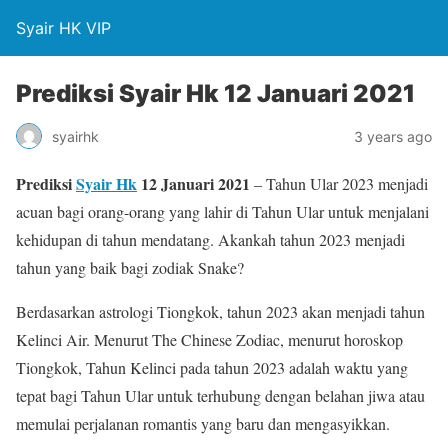
Syair HK VIP
Prediksi Syair Hk 12 Januari 2021
syairhk
3 years ago
Prediksi
Syair Hk
12 Januari 2021
– Tahun Ular 2023 menjadi
acuan bagi orang-orang yang lahir di Tahun Ular untuk menjalani
kehidupan di tahun mendatang. Akankah tahun 2023 menjadi
tahun yang baik bagi zodiak Snake?
Berdasarkan astrologi Tiongkok, tahun 2023 akan menjadi tahun
Kelinci Air. Menurut The Chinese Zodiac, menurut horoskop
Tiongkok, Tahun Kelinci pada tahun 2023 adalah waktu yang
tepat bagi Tahun Ular untuk terhubung dengan belahan jiwa atau
memulai perjalanan romantis yang baru dan mengasyikkan.