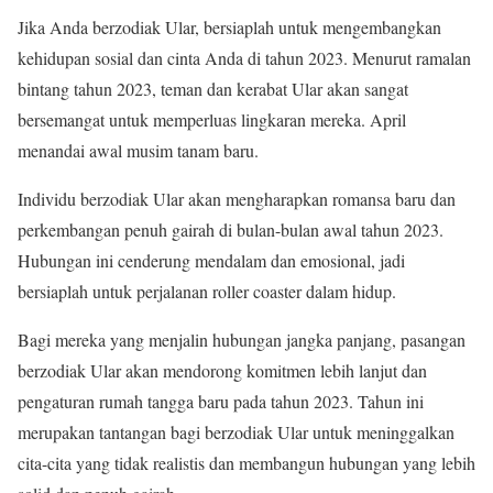
Jika Anda berzodiak Ular, bersiaplah untuk mengembangkan
kehidupan sosial dan cinta Anda di tahun 2023. Menurut ramalan
bintang tahun 2023, teman dan kerabat Ular akan sangat
bersemangat untuk memperluas lingkaran mereka. April
menandai awal musim tanam baru.
Individu berzodiak Ular akan mengharapkan romansa baru dan
perkembangan penuh gairah di bulan-bulan awal tahun 2023.
Hubungan ini cenderung mendalam dan emosional, jadi
bersiaplah untuk perjalanan roller coaster dalam hidup.
Bagi mereka yang menjalin hubungan jangka panjang, pasangan
berzodiak Ular akan mendorong komitmen lebih lanjut dan
pengaturan rumah tangga baru pada tahun 2023. Tahun ini
merupakan tantangan bagi berzodiak Ular untuk meninggalkan
cita-cita yang tidak realistis dan membangun hubungan yang lebih