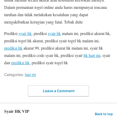
Dalam permainan togel online anda harus mempunyai rencana
taruhan dan tidak melakukan kesalahan yang dapat
mengakibatkan kerugian yang fatal. Tebak dulu
Prediksi
syair hk
, prediksi
syair hk
malam ini, prediksi akurat hk,
prediksi togel hk akurat, prediksi syair togel hk malam ini,
prediksi hk
akurat 99, prediksi akurat hk malam ini, syair hk
malam ini, prediksi code syair hk, prediksi syair
hk hari ini
, syair
dan
prediksi hk
, prediksi syair togel hk
Categories:
hari ini
Leave a Comment
Syair HK VIP
Back to top