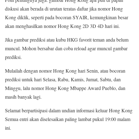
diskusi akan berada di urutan teratas daftar jika nomor Hong
Kong diklik, seperti pada bocoran SYAIR, kemungkinan besar
akan menghasilkan nomor Hong Kong 2D 3D 4D hari ini.
Jika gambar prediksi atau kubu HKG favorit teman anda belum
muncul. Mohon bersabar dan coba reload agar muncul gambar
prediksi.
Mulailah dengan nomor Hong Kong hari Senin, atau bocoran
prediksi untuk hari Selasa, Rabu, Kamis, Jumat, Sabtu, dan
Minggu, lalu nomor Hong Kong Mbappe Award Pueblo, dan
masih banyak lagi.
Selamat berpartisipasi dalam undian informasi keluar Hong Kong
Semua entri akan diselesaikan paling lambat pukul 19:00 malam
ini.