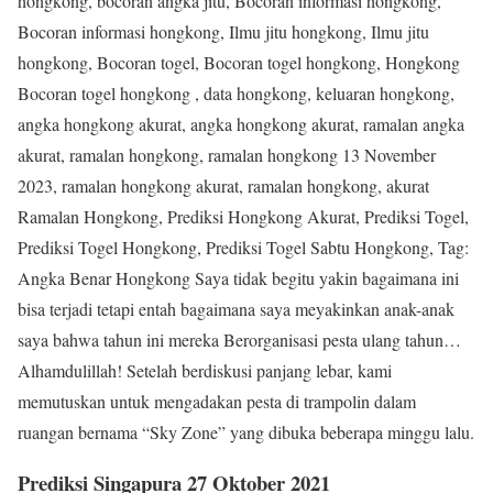
hongkong, bocoran angka jitu, Bocoran informasi hongkong,
Bocoran informasi hongkong, Ilmu jitu hongkong, Ilmu jitu
hongkong, Bocoran togel, Bocoran togel hongkong, Hongkong
Bocoran togel hongkong , data hongkong, keluaran hongkong,
angka hongkong akurat, angka hongkong akurat, ramalan angka
akurat, ramalan hongkong, ramalan hongkong 13 November
2023, ramalan hongkong akurat, ramalan hongkong, akurat
Ramalan Hongkong, Prediksi Hongkong Akurat, Prediksi Togel,
Prediksi Togel Hongkong, Prediksi Togel Sabtu Hongkong, Tag:
Angka Benar Hongkong Saya tidak begitu yakin bagaimana ini
bisa terjadi tetapi entah bagaimana saya meyakinkan anak-anak
saya bahwa tahun ini mereka Berorganisasi pesta ulang tahun…
Alhamdulillah! Setelah berdiskusi panjang lebar, kami
memutuskan untuk mengadakan pesta di trampolin dalam
ruangan bernama “Sky Zone” yang dibuka beberapa minggu lalu.
Prediksi Singapura 27 Oktober 2021