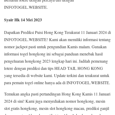
INFOTOGEL.WEBSITE.
Syair Hk 14 Mei 2023
Dapatkan Prediksi Puisi Hong Kong Terakurat 11 Januari 2024 di
INFOTOGEL.WEBSITE! Kami akan memiliki informasi tentang
nomor jackpot pasti untuk pengundian Kamis malam. Gunakan
informasi togel hongkong ini sebagai panduan menebak hasil
pengeluaran hongkong 2023 lengkap hari ini. Jadilah pemenang
lotere dengan prediksi dan tips HEAD TAIL HONG KONG
yang tersedia di website kami. Update terkini dan terakurat untuk
para pemain togel online hanya ada di INFOTOGEL.WEBSITE.
Temukan angka pasti pertandingan Hong Kong Kamis 11 Januari
2024 di sini! Kami juga menyediakan nomor hongkong, mesin
slot gratis hongkong, mesin slot hongkong macau, prediksi ganjil