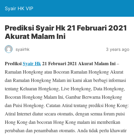
Syair HK VIP
Prediksi Syair Hk 21 Februari 2021
Akurat Malam Ini
syairhk
3 years ago
Prediksi
Syair Hk
21 Februari 2021 Akurat Malam Ini
–
Ramalan Hongkong atau Bocoran Ramalan Hongkong Akurat
dan Ramalan Hongkong Malam ini kami akan berbagi informasi
tentang Keluaran Hongkong, Live Hongkong, Data Hongkong,
Bocoran Hongkong Malam Ini, Gambar Berwarna Hongkong
dan Puisi Hongkong. Catatan Atiral tentang prediksi Hong Kong:
Atiral Internet diatur secara otomatis, dengan semua forum puisi
Hong Kong dan bocoran Hong Kong malam ini memberikan
perubahan dan penambahan otomatis. Anda tidak perlu khawatir