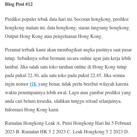
Blog Post #12
Prediksi populer tebak data hari ini, bocoran hongkong, prediksi
hongkong malam ini, data hongkong, siaran langsung hongkong.
Output Hong Kong atau pengeluaran Hong Kong.
Peramal terbaik kami akan membagikan angka pastinya saat pasar
tutup. Sebaiknya sobat bermain secara online agar jam kerja lebih
lambat. Jika salah satu toko taruhan online di Hong Kong tutup
pada pukul 22.30, ada satu toko pada pukul 22.45. Jika semua
ingin nomor
HK
yang benar, tidak perlu berebut wilayah karena
waktu penutupannya lebih awal. Lagu atau gambar prediksi yang
anda cari belum tersedia, silahkan tunggu reload selanjutnya.
Informasi Hong Kong kami.
Ramalan Hongkong Leak A. Puisi Hongkong Hari Ini 5 Februari
2023 B. Ramalan HK 5 2 2023 C. Leak Hongkong 5 2 2023 D.