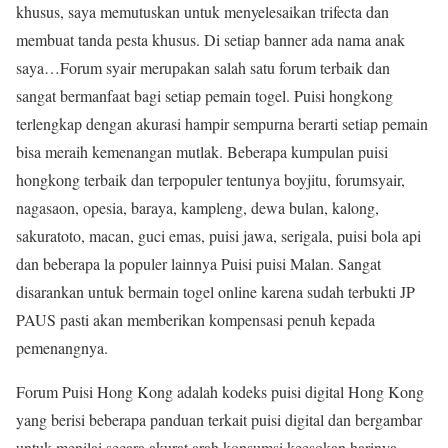
khusus, saya memutuskan untuk menyelesaikan trifecta dan
membuat tanda pesta khusus. Di setiap banner ada nama anak
saya…Forum syair merupakan salah satu forum terbaik dan
sangat bermanfaat bagi setiap pemain togel. Puisi hongkong
terlengkap dengan akurasi hampir sempurna berarti setiap pemain
bisa meraih kemenangan mutlak. Beberapa kumpulan puisi
hongkong terbaik dan terpopuler tentunya boyjitu, forumsyair,
nagasaon, opesia, baraya, kampleng, dewa bulan, kalong,
sakuratoto, macan, guci emas, puisi jawa, serigala, puisi bola api
dan beberapa la populer lainnya Puisi puisi Malan. Sangat
disarankan untuk bermain togel online karena sudah terbukti JP
PAUS pasti akan memberikan kompensasi penuh kepada
pemenangnya.
Forum Puisi Hong Kong adalah kodeks puisi digital Hong Kong
yang berisi beberapa panduan terkait puisi digital dan bergambar
untuk menilai secara akurat arah konsumsi keesokan harinya.