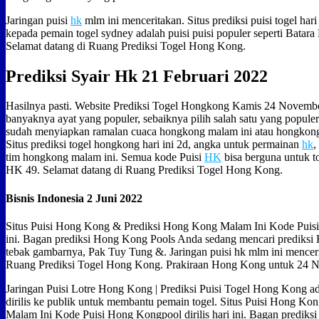
Jaringan puisi
hk
mlm ini menceritakan. Situs prediksi puisi togel har
kepada pemain togel sydney adalah puisi puisi populer seperti Batara
Selamat datang di Ruang Prediksi Togel Hong Kong.
Prediksi Syair Hk 21 Februari 2022
Hasilnya pasti. Website Prediksi Togel Hongkong Kamis 24 Novemb
banyaknya ayat yang populer, sebaiknya pilih salah satu yang popule
sudah menyiapkan ramalan cuaca hongkong malam ini atau hongkong 
Situs prediksi togel hongkong hari ini 2d, angka untuk permainan
hk
,
tim hongkong malam ini. Semua kode Puisi
HK
bisa berguna untuk t
HK 49. Selamat datang di Ruang Prediksi Togel Hong Kong.
Bisnis Indonesia 2 Juni 2022
Situs Puisi Hong Kong & Prediksi Hong Kong Malam Ini Kode Puisi 
ini. Bagan prediksi Hong Kong Pools Anda sedang mencari prediks
tebak gambarnya, Pak Tuy Tung &. Jaringan puisi hk mlm ini menceri
Ruang Prediksi Togel Hong Kong. Prakiraan Hong Kong untuk 24 
Jaringan Puisi Lotre Hong Kong | Prediksi Puisi Togel Hong Kong a
dirilis ke publik untuk membantu pemain togel. Situs Puisi Hong K
Malam Ini Kode Puisi Hong Kongpool dirilis hari ini. Bagan predik