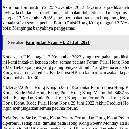
Astrologi Hari ini Jum’at 25 November 2022 Bagaimana prediksi det
review kecil dari astrologi hong shui malam ini, terlepas dari keputu
tanggal 13 November 2022 yang merupakan ramalan hongkong lengka
kepada sobat semua pecinta Forum Puisi Hong Kong tanggal 13 Nov
bbfs: Mengingat banyaknya penggemar.
See also
Kumpulan Syair Hk 21 Juli 2021
Kode syair HK tanggal 13 November 2022 yang merupakan prediksi
ini kami ingatkan kepada sobat semua pecinta Forum Puisi Hong Ko
2022. Beberapa puisi yang paling banyak diundi. Yang kedua adalah 
Kong malam ini. Prediksi Kode Puisi HK ini kami informasikan kepad
Kode puisi di hk 30.
4 Mei 2022 Puisi Hong Kong 62.651 Komentar Forum Puisi Hong K
Kong, Kode Puisi Hong Kong, Puisi Hong Kong Malam Ini. 3487 vs
Sobat Kumpulan Kode Puisi Hong Kong atau Forum Puisi Hong Ko
Hong Kong, Kode Puisi Hong Kong 29 Juni 2022 Akhir Prediksi H
ingin mengingatkan semua pecinta forum.
Pada Poetry Strike, Hong Kong Poetry Forum dan Hong Kong Poetr
diperbarui setiap hari, dimulai pada Hong Kong Poetry Monday ata
Bermain togel HK menggunakan puisi HK malam ini berpeluang memb