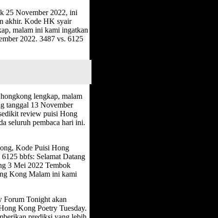
ik 25 November 2022, ini
san akhir. Kode HK syair
p, malam ini kami ingatkan
ember 2022. 3487 vs. 6125
 hongkong lengkap, malam
ng tanggal 13 November
sedikit review puisi Hong
a seluruh pembaca hari ini.
ong, Kode Puisi Hong
 6125 bbfs: Selamat Datang
ng 3 Mei 2022 Tembok
ong Kong Malam ini kami
y Forum Tonight akan
u Hong Kong Poetry Tuesday.
erikan prediksi yang lebih