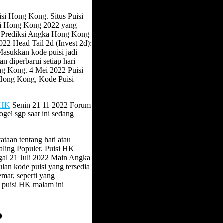
isi Hong Kong. Situs Puisi
isi Hong Kong 2022 yang
us Prediksi Angka Hong Kong
2 Head Tail 2d (Invest 2d):
Masukkan kode puisi jadi
diperbarui setiap hari
ng Kong. 4 Mei 2022 Puisi
Hong Kong, Kode Puisi
 HK
Senin 21 11 2022 Forum
el sgp saat ini sedang
ataan tentang hati atau
aling Populer. Puisi HK
gal 21 Juli 2022 Main Angka
an kode puisi yang tersedia
mar, seperti yang
 puisi HK malam ini
o