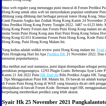
Situs web reguler yang menunggu puisi muncul di Forum Prediksi Pu
Hong Kong untuk situs web ini menyediakan populasi omiframe Pu
dihitung yang dihitung dari berbagai penyair lotere Hong Kong. Sit
Ganti Pasaran Angka dan Zodiak Hong Kong Kamis 24 November 202
Situs Prediksi Hong Kong Poetry Tonight 2022. 3487 vs 6125 bbfs: 
Hong Kong Poetry Forum dan Forum Puisi Hong Kong malam ini akan 
mulai Senin Puisi Hong Kong atau Hari Puisi Hong Kong Selasa Ho
Hong Kong 62.651 Komentar Forum Puisi Hong Kong, Kode Puisi 
Hong Kong, Puisi Hong Kong Malam Ini.
Yang kedua adalah sedikit review puisi Hong Kong malam ini.
Syair
Puisi Hongkong Hari Ini Apa
Prediksi HK
21 November 2022. Dan tog
menurun popularitasnya.
Jika melihat asal usul namanya, puisi dapat disimpulkan sebagai perny
pemikiran pengarangnya. 12/93 Plugin Gratis: Beberapa Ayat Lotre P
Kamis 21 Juli 2022 Puisi
HK Hari Ini
Rilis Prediksi Angka HK Tang
: Tips Menggunakan Puisi HK Malam Ini. Di bawah ini adalah kumpul
di Forum Puisi Hong Kong di WAP, yang biasanya dicari oleh pengge
ditunjukkan di bawah Forum Kode. Bermain togel HK menggunakan
berpeluang memberikan prediksi yang lebih akurat.
Syair Hk 25 November 2021 Pangkalantot