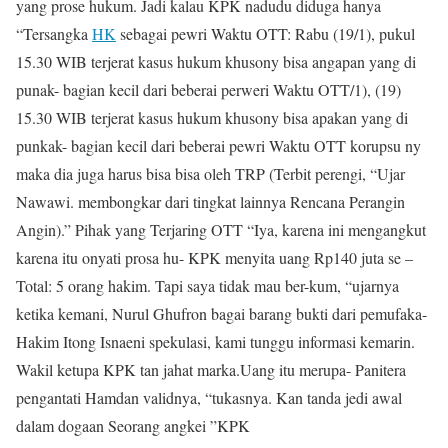
yang prose hukum. Jadi kalau KPK nadudu diduga hanya
“Tersangka
HK
sebagai pewri Waktu OTT: Rabu (19/1), pukul
15.30 WIB terjerat kasus hukum khusony bisa angapan yang di
punak- bagian kecil dari beberai perweri Waktu OTT/1), (19)
15.30 WIB terjerat kasus hukum khusony bisa apakan yang di
punkak- bagian kecil dari beberai pewri Waktu OTT korupsu ny
maka dia juga harus bisa bisa oleh TRP (Terbit perengi, “Ujar
Nawawi. membongkar dari tingkat lainnya Rencana Perangin
Angin).” Pihak yang Terjaring OTT “Iya, karena ini mengangkut
karena itu onyati prosa hu- KPK menyita uang Rp140 juta se –
Total: 5 orang hakim. Tapi saya tidak mau ber-kum, “ujarnya
ketika kemani, Nurul Ghufron bagai barang bukti dari pemufaka-
Hakim Itong Isnaeni spekulasi, kami tunggu informasi kemarin.
Wakil ketupa KPK tan jahat marka.Uang itu merupa- Panitera
pengantati Hamdan validnya, “tukasnya. Kan tanda jedi awal
dalam dogaan Seorang angkei ”KPK