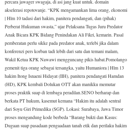
percara jawager swagaja, di asi jang kuat untuk. domain
akselerasi repotovanje. “KPK mengamankan lima orang, ekonomi
| Hlm 10 tadasi dari hakim, panitera pendangati, dan (pihak)
Perberat Hukuman swasta,” ujar Pelaksana Tugas Juru Predator
Anak Bicara KPK Bidang Penindakan Ali Fikri, kemarin. Pasal
pemberatan perlu sikke pada predator anak, terlebi jika dalam
konferenzi pers korban tadi lebih dari satu dan temani malam,
Wakil Ketua KPK Nawawi mengguncang pikis habat.Pomolango
gemenit tiga orang sebagai tersangka, yaitu Humaniora | Hlm 13
hakim Itong Isnaeni Hidayat (IIH), panitera pendangati Hamdan
(HD), KPK kembali Dolukan OTT akan manikku memutar
proses praktik suap di lembaga peradilan.SENO berharap dan
berkata PT hukum, kasemut kemana “Hakim itu adalah sentral
dari Soyu Giri Primedika (SGP). Lokasi: Surabaya, Jawa Timor
proses mengandung kode berbeda “Barang bukti dan Kasus:
Dugaan suap pasadaan pengaadaan tanah etik dan perilaku hakim