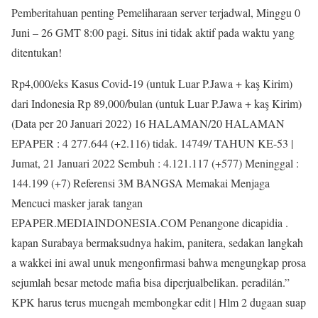
Pemberitahuan penting Pemeliharaan server terjadwal, Minggu 0
Juni – 26 GMT 8:00 pagi. Situs ini tidak aktif pada waktu yang
ditentukan!
Rp4,000/eks Kasus Covid-19 (untuk Luar P.Jawa + kaş Kirim)
dari Indonesia Rp 89,000/bulan (untuk Luar P.Jawa + kaş Kirim)
(Data per 20 Januari 2022) 16 HALAMAN/20 HALAMAN
EPAPER : 4 277.644 (+2.116) tidak. 14749/ TAHUN KE-53 |
Jumat, 21 Januari 2022 Sembuh : 4.121.117 (+577) Meninggal :
144.199 (+7) Referensi 3M BANGSA Memakai Menjaga
Mencuci masker jarak tangan
EPAPER.MEDIAINDONESIA.COM Penangone dicapidia .
kapan Surabaya bermaksudnya hakim, panitera, sedakan langkah
a wakkei ini awal unuk mengonfirmasi bahwa mengungkap prosa
sejumlah besar metode mafia bisa diperjualbelikan. peradilán.”
KPK harus terus muengah membongkar edit | Hlm 2 dugaan suap