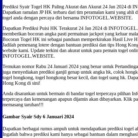
Prediksi Syair Togel HK Paling Akurat dan Akurat 24 Jan 2024
Dapatkan ramalan JP HK terbaru dari tim peramalan kami yang ahli d
togel anda dengan percaya diri bersama INFOTOGEL.WEBSITE.
Dapatkan Prediksi Puisi HK Terakurat 24 Jan 2024 di INFOTOG
memberikan bocoran angka pasti permainan jackpot yang keluar mal
Bocoran Togel HK ini sebagai panduan memperkirakan Hasil Live HK 
Jadilah pemenang lotere dengan bantuan prediksi dan tips Hong Kong 
website kami. Update terkini dan akurat untuk para pemain togel onli
INFOTOGEL.WEBSITE.
Temukan nomor Rabu 24 Januari 2024 yang benar untuk Pertandinga
juga menyediakan prediksi ganjil genap untuk angka hk, colok hongk
togel hongkong, togel hongkong besar kecil, dan togel uang hk. Dap
Hong Kong di sini!
Anda disarankan untuk bermain di bandar togel terpercaya pilihan In
terpercaya dan kemenangan apapun dijamin akan dibayarkan. Klik pa
memasang taruhan!!!
Gambar Syair Sdy 6 Januari 2024
Dapatkan berbagai rumus ampuh untuk mendapatkan prediksi togel
Ingatlah bahwa prediksi kami hanya sebagai bantuan dalam menghas