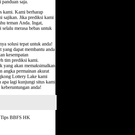
i panduan saja.
us kami. Kami berharap
 sajikan. Jika prediksi kami
ahu teman Anda. Ingat,
i selalu merasa bebas untuk
nya solusi tepat untuk anda!
at yang dapat membantu anda
kan kesempatan
 tim prediksi kami.
aik yang akan memaksimalkan
n angka permainan akurat
gkong Lottery Lake kami
pa lagi kunjungi situs kami
 keberuntungan anda!
r. Tips BBFS HK