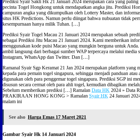
Prediksi Syair Sakti Hk 21 Januari 2024 merupakan cara yang paling 
pecinta Togel Hongkong untuk mendapatkan angka jitu. Prediksi 
campuran angka yang dikumpulkan oleh Lottery Master, dan informas
situs HK Predictions. Namun perlu diingat bahwa nubuatan tidak per
kesempurnaan hanya milik Tuhan. […]
Prediksi Syair Togel Macau 21 Januari 2024 merupakan sebuah prediks
sebagai Prediksi Jitu Macau 21 Januari 2024. Kami memberikan infor
menggunakan kode puisi Macao yang mungkin berguna untuk Anda. 
ambil langsung dari berbagai sumber WAP terpercaya melalui media so
Instagram, WhatsApp dan Twitter. Dan […]
Ramanal Syair Sgp Keramat 21 Jan 2024 merupakan platform yang 
kepada para pemain togel singapura, sehingga menjadi panduan atau 
digunakan oleh para penggemar togel singapura. Prediksi SGP ini m
disusun secara cermat oleh para ahli togel, kemudian dibagikan melal
Sebelum memberikan prediksi […] Ramalan
Data HK
2024 » Data R
PRAKIRAAN HONG KONG > Ramalan
Syair HK
24 Januari 202
malam ini
See also
Harga Emas 17 Maret 2021
Gambar Syair Hk 14 Januari 2024