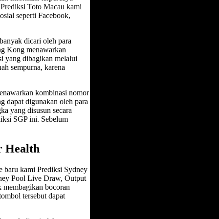
Prediksi Toto Macau kami
sial seperti Facebook,
banyak dicari oleh para
Hong Kong menawarkan
i yang dibagikan melalui
nah sempurna, karena
menawarkan kombinasi nomor
g dapat digunakan oleh para
ka yang disusun secara
diksi SGP ini. Sebelum
r Health
te baru kami Prediksi Sydney
ey Pool Live Draw, Output
uk membagikan bocoran
tombol tersebut dapat