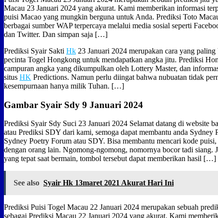
Macau 23 Januari 2024 yang akurat. Kami memberikan informasi te
puisi Macao yang mungkin berguna untuk Anda. Prediksi Toto Macau
berbagai sumber WAP terpercaya melalui media sosial seperti Faceb
dan Twitter. Dan simpan saja […]
Prediksi Syair Sakti
Hk
23 Januari 2024 merupakan cara yang paling b
pecinta Togel Hongkong untuk mendapatkan angka jitu. Prediksi 
campuran angka yang dikumpulkan oleh Lottery Master, dan informas
situs
HK
Predictions. Namun perlu diingat bahwa nubuatan tidak per
kesempurnaan hanya milik Tuhan. […]
Gambar Syair Sdy 9 Januari 2024
Prediksi Syair Sdy Suci 23 Januari 2024 Selamat datang di website b
atau Prediksi SDY dari kami, semoga dapat membantu anda Sydney P
Sydney Poetry Forum atau SDY. Bisa membantu mencari kode puisi, 
dengan orang lain. Ngomong-ngomong, nomornya bocor tadi siang. 
yang tepat saat bermain, tombol tersebut dapat memberikan hasil […]
See also
Syair Hk 13maret 2021 Akurat Hari Ini
Prediksi Puisi Togel Macau 22 Januari 2024 merupakan sebuah prediksi
sebagai Prediksi Macau 22 Januari 2024 yang akurat. Kami memberik