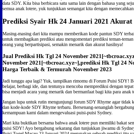
data SDY. Kita bisa berbicara satu sama lain dengan bahasa yang seju
semua anak lotere, yuk tunjukkan semangat kita dengan memecahkan
Prediksi Syair Hk 24 Januari 2021 Akurat
Masing-masing dari kita mampu memberikan kode pantun SDY terbaik
untuk membagikan prediksi atau mengomentari prediksi teman-teman
orang yang berpartisipasi, semakin menarik dan akurat hasilnya!
Jual Prediksi Hk Tgl 24 November 2021[~tbcroac.xyz
November 2021[~tbcroac.xyz~],prediksi Hk Tgl 24 
Harga Terbaik & Termurah November 2023
Jadi tunggu apa lagi? Yuk, tampilkan rimomu di Forum Puisi SDY! B
belajar, berbagi ide, dan tentunya mencoba memprediksi dengan tepat
bisa menjadi acara yang menarik dan bermanfaat bagi kita para anak
Jangan lupa untuk rutin mengunjungi forum SDY Rhyme agar tidak ke
dan kode-kode SDY Rhyme terbaru. Bersenang-senanglah bergabun
kemampuan kami dalam mengevaluasi puisi-puisi Sydney.
Mari kita buktikan bersama bahwa anak lotere pun memiliki bakat s
puisi SDY! Ayo bergabung sekarang dan tunjukkan jiwamu di Sydney
Puisi Togel Macau 23 Januari 2024 merupakan sebuah prediksi jitu yan