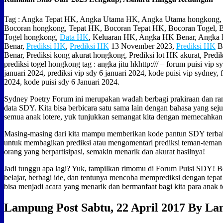
Tag : Angka Tepat HK, Angka Utama HK, Angka Utama hongkong, 
Bocoran hongkong, Tepat HK, Bocoran Tepat HK, Bocoran Togel, 
Togel hongkong,
Data HK
, Keluaran HK, Angka HK Benar, Angka 
Benar,
Prediksi HK
,
Prediksi HK
13 November 2023,
Prediksi HK
Be
Benar, Prediksi kong akurat hongkong, Prediksi lot HK akurat, Pred
prediksi togel hongkong tag : angka jitu hkhttp:/// – forum puisi vip sy
januari 2024, prediksi vip sdy 6 januari 2024, kode puisi vip sydney, 
2024, kode puisi sdy 6 Januari 2024.
Sydney Poetry Forum ini merupakan wadah berbagi prakiraan dan ram
data SDY. Kita bisa berbicara satu sama lain dengan bahasa yang seju
semua anak lotere, yuk tunjukkan semangat kita dengan memecahkan
Masing-masing dari kita mampu memberikan kode pantun SDY terbaik
untuk membagikan prediksi atau mengomentari prediksi teman-teman
orang yang berpartisipasi, semakin menarik dan akurat hasilnya!
Jadi tunggu apa lagi? Yuk, tampilkan rimomu di Forum Puisi SDY! B
belajar, berbagi ide, dan tentunya mencoba memprediksi dengan tepat
bisa menjadi acara yang menarik dan bermanfaat bagi kita para anak
Lampung Post Sabtu, 22 April 2017 By L