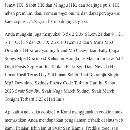
Jumat HK, Sabtu HK dan Minggu HK, dan ada juga puisi HK
mbah premium, dan. Pemain togel online dan darat percaya diri
karena puisi. , 25, syair-hk-mbah-gugel, glezz
Anda mungkin juga menyukai: 3 5x 2 2 3x 6 Lcm 21 dan 9 1 2 1
3 1 4 Gcf 35 dan 20 7 X 2 2x 1 0 Lcm 12 dan 9 Mma Mp3
Download How are you my friend Mp3 Download Fally Ipupa
Songs Mp3 Download Keluaran Hongkong Malam Ini Live 6d 4
Digit Persis Sgp Hari Ini Tarikan Paito Sgp Data Nevada Hk
Jumat Hasil Texas Day Sukhmani Sahib Bhai Bikramjit Singh
Mp3 Download Sydney Poetry Code Terbaru Hari Ini Sabtu
2023 Syair Sdy Jitu Syair Naga March Sydney Syair March
Tonight Terbaru H23k Hari Ini a
Apakah Anda suka cookie? ♥ Kami menggunakan cookie untuk
memastikan Anda mendapatkan pengalaman terbaik di situs web
kami. Pelajari lebih lanjut Syair Sgp Kamis. Prediksi togel sgp