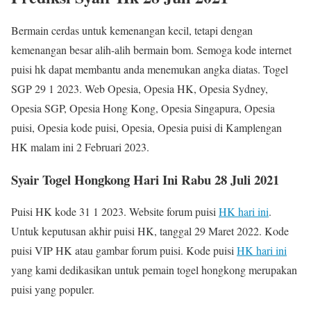
Bermain cerdas untuk kemenangan kecil, tetapi dengan
kemenangan besar alih-alih bermain bom. Semoga kode internet
puisi hk dapat membantu anda menemukan angka diatas. Togel
SGP 29 1 2023. Web Opesia, Opesia HK, Opesia Sydney,
Opesia SGP, Opesia Hong Kong, Opesia Singapura, Opesia
puisi, Opesia kode puisi, Opesia, Opesia puisi di Kamplengan
HK malam ini 2 Februari 2023.
Syair Togel Hongkong Hari Ini Rabu 28 Juli 2021
Puisi HK kode 31 1 2023. Website forum puisi
HK hari ini
.
Untuk keputusan akhir puisi HK, tanggal 29 Maret 2022. Kode
puisi VIP HK atau gambar forum puisi. Kode puisi
HK hari ini
yang kami dedikasikan untuk pemain togel hongkong merupakan
puisi yang populer.