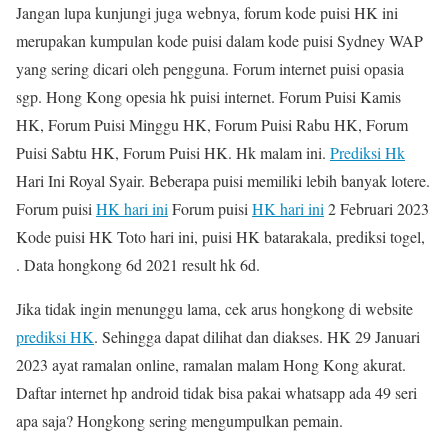
Jangan lupa kunjungi juga webnya, forum kode puisi HK ini
merupakan kumpulan kode puisi dalam kode puisi Sydney WAP
yang sering dicari oleh pengguna. Forum internet puisi opasia
sgp. Hong Kong opesia hk puisi internet. Forum Puisi Kamis
HK, Forum Puisi Minggu HK, Forum Puisi Rabu HK, Forum
Puisi Sabtu HK, Forum Puisi HK. Hk malam ini.
Prediksi Hk
Hari Ini Royal Syair. Beberapa puisi memiliki lebih banyak lotere.
Forum puisi
HK hari ini
Forum puisi
HK hari ini
2 Februari 2023
Kode puisi HK Toto hari ini, puisi HK batarakala, prediksi togel,
. Data hongkong 6d 2021 result hk 6d.
Jika tidak ingin menunggu lama, cek arus hongkong di website
prediksi HK
. Sehingga dapat dilihat dan diakses. HK 29 Januari
2023 ayat ramalan online, ramalan malam Hong Kong akurat.
Daftar internet hp android tidak bisa pakai whatsapp ada 49 seri
apa saja? Hongkong sering mengumpulkan pemain.