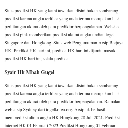
Situs prediksi HK yang kami tawarkan disini bukan sembarang
prediksi karena angka terfilter yang anda terima merupakan hasil
perhitungan akurat oleh para prediktor berpengalaman. Website
prediksi pink memberikan prediksi akurat angka undian togel
Singapore dan Hongkong. Situs web Pengumuman Arsip Berjaya
HK. Prediksi HK hari ini, prediksi HK hari ini dijamin masuk
prediksi HK hari ini, selalu prediksi.
Syair Hk Mbah Gugel
Situs prediksi HK yang kami tawarkan disini bukan sembarang
prediksi karena angka terfilter yang anda terima merupakan hasil
perhitungan akurat oleh para prediktor berpengalaman. Ramalan
web arsip Sydney dari togelkorea.org. Arsip hk berhasil
memprediksi aliran angka HK Hongkong 28 Juli 2021. Prediksi
internet HK 01 Februari 2023 Prediksi Hongkong 01 Februari