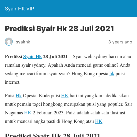
Syair HK VIP
Prediksi Syair Hk 28 Juli 2021
syairhk
3 years ago
Prediksi
Syair Hk
28 Juli 2021
– Syair web sydney hari ini atau
ramalan syair sydney. Apakah Anda mencari game online? Anda
sedang mencari forum syair syair? Hong Kong opesia
hk
puisi
internet.
Puisi
Hk
Opesia. Kode puisi
HK
hari ini yang kami dedikasikan
untuk pemain togel hongkong merupakan puisi yang populer. Sair
Nagamas
HK
2 Februari 2023. Puisi adalah salah satu ilustrasi
untuk mencari angka pasti di Hong Kong atau
HK
.
Prediksi Syair Hk 28 Juli 2021