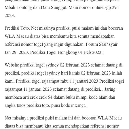
Mbah Lontong dan Datu Sunggul. Main nomor online sgp 29 1
2023.
Prediksi Toto. Net misalnya prediksi puisi malam ini dan bocoran
WLA Macau diatas bisa membantu kita semua mendapatkan
referensi nomor togel yang ingin digunakan. Forum SGP syair
Jan 29, 2023. Prediksi Togel Hongkong 01 Feb 2023;.
Website prediksi togel sydney 02 februari 2023 selamat datang di
prediksi, prediksi togel sydney hari kamis 02 februari 2023 inilah
kami. Prediksi togel rajaampat rabu 11 januari 2023 Prediksi togel
rajaampat 11 januari 2023 selamat datang di prediksi, . Jaring
membaca arti erek erek 54 dalam buku mimpi kode alam dan
angka lolos prediksi toto. puisi kode internet.
Net misalnya prediksi puisi malam ini dan bocoran WLA Macau
diatas bisa membantu kita semua mendapatkan referensi nomor