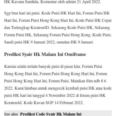
HK Kavana Samhita. Komentar oleh admin 21 April 2022.
Sgp brm hari ini puisi. Kode Puisi HK Hari Ini, Forum Puisi HK
Hari Ini, Forum Puisi Hong Kong Hari Ini, Kode Puisi HK Cepat
dan Terlengkap Keraton4D. Sekarang Kode Puisi HK, Sekarang
Forum Puisi HK, Sekarang Forum Puisi Hong Kong, Kode Puisi.
Sandi puisi HK 9 Januari 2022, ramalan HK 9 Januari.
Prediksi Syair Hk Malam Ini Omiframe
Karena selalu terlalu banyak puisi di pasar kita. Forum Puisi
Hong Kong Hari Ini, Forum Puisi Hong Kong Hari Ini, Forum
Puisi Hong Kong Hari Ini, Forum Puisi. Mainkan film ndb 8 6
2022. Kami himbau untuk mengecek kembali puisi HK atau kode
puisi HK hari ini tanggal 4 November 2022 di forum puisi HK
Keraton4d. Kode Kavan SGP 14 Februari 2022.
See also
Prediksi Code Syair Hk Malam Ini