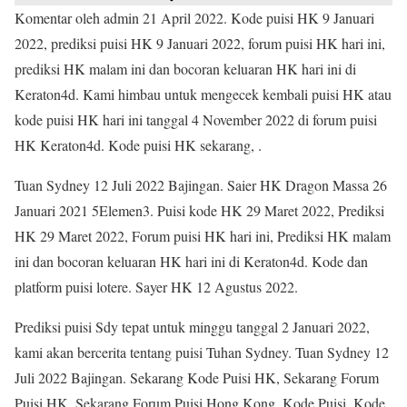
Komentar oleh admin 21 April 2022. Kode puisi HK 9 Januari
2022, prediksi puisi HK 9 Januari 2022, forum puisi HK hari ini,
prediksi HK malam ini dan bocoran keluaran HK hari ini di
Keraton4d. Kami himbau untuk mengecek kembali puisi HK atau
kode puisi HK hari ini tanggal 4 November 2022 di forum puisi
HK Keraton4d. Kode puisi HK sekarang, .
Tuan Sydney 12 Juli 2022 Bajingan. Saier HK Dragon Massa 26
Januari 2021 5Elemen3. Puisi kode HK 29 Maret 2022, Prediksi
HK 29 Maret 2022, Forum puisi HK hari ini, Prediksi HK malam
ini dan bocoran keluaran HK hari ini di Keraton4d. Kode dan
platform puisi lotere. Sayer HK 12 Agustus 2022.
Prediksi puisi Sdy tepat untuk minggu tanggal 2 Januari 2022,
kami akan bercerita tentang puisi Tuhan Sydney. Tuan Sydney 12
Juli 2022 Bajingan. Sekarang Kode Puisi HK, Sekarang Forum
Puisi HK, Sekarang Forum Puisi Hong Kong, Kode Puisi. Kode