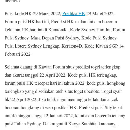
ubertoto.
Puisi kode HK 29 Maret 2022,
Prediksi HK
29 Maret 2022,
Forum puisi HK hari ini, Prediksi HK malam ini dan bocoran
keluaran HK hari ini di Keraton4d. Kode Sydney Hari Ini, Forum
Puisi Sydney, Masa Depan Puisi Sydney, Kode Puisi Sydney,
Puisi Lotere Sydney Lengkap, Keraton4D. Kode Kavan SGP 14
Februari 2022.
Selamat datang di Kawan Forum situs prediksi togel terlengkap
dan akurat tanggal 22 April 2022. Kode puisi HK terlengkap,
forum puisi HK tercepat hari ini tahun 2022, kode puisi hongkong
terlengkap yang disediakan oleh situs togel ubertoto. Togel syair
hk 22 April 2022. Jika tidak ingin menunggu terlalu lama, cek
bocoran hongkong di web prediksi HK. Prediksi puisi Sdy tepat
untuk minggu tanggal 2 Januari 2022, kami akan bercerita tentang
puisi Tuhan Sydney. Dalam grafiti Kavya Samhita, karenanya,