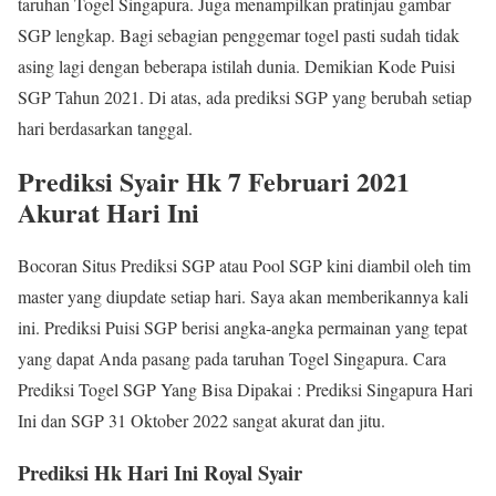
taruhan Togel Singapura. Juga menampilkan pratinjau gambar
SGP lengkap. Bagi sebagian penggemar togel pasti sudah tidak
asing lagi dengan beberapa istilah dunia. Demikian Kode Puisi
SGP Tahun 2021. Di atas, ada prediksi SGP yang berubah setiap
hari berdasarkan tanggal.
Prediksi Syair Hk 7 Februari 2021
Akurat Hari Ini
Bocoran Situs Prediksi SGP atau Pool SGP kini diambil oleh tim
master yang diupdate setiap hari. Saya akan memberikannya kali
ini. Prediksi Puisi SGP berisi angka-angka permainan yang tepat
yang dapat Anda pasang pada taruhan Togel Singapura. Cara
Prediksi Togel SGP Yang Bisa Dipakai : Prediksi Singapura Hari
Ini dan SGP 31 Oktober 2022 sangat akurat dan jitu.
Prediksi Hk Hari Ini Royal Syair