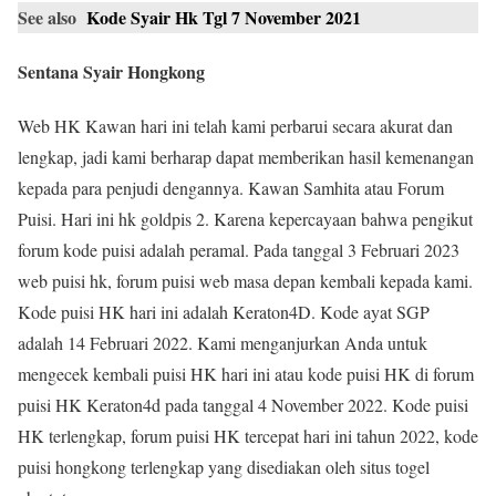
See also
Kode Syair Hk Tgl 7 November 2021
Sentana Syair Hongkong
Web HK Kawan hari ini telah kami perbarui secara akurat dan
lengkap, jadi kami berharap dapat memberikan hasil kemenangan
kepada para penjudi dengannya. Kawan Samhita atau Forum
Puisi. Hari ini hk goldpis 2. Karena kepercayaan bahwa pengikut
forum kode puisi adalah peramal. Pada tanggal 3 Februari 2023
web puisi hk, forum puisi web masa depan kembali kepada kami.
Kode puisi HK hari ini adalah Keraton4D. Kode ayat SGP
adalah 14 Februari 2022. Kami menganjurkan Anda untuk
mengecek kembali puisi HK hari ini atau kode puisi HK di forum
puisi HK Keraton4d pada tanggal 4 November 2022. Kode puisi
HK terlengkap, forum puisi HK tercepat hari ini tahun 2022, kode
puisi hongkong terlengkap yang disediakan oleh situs togel