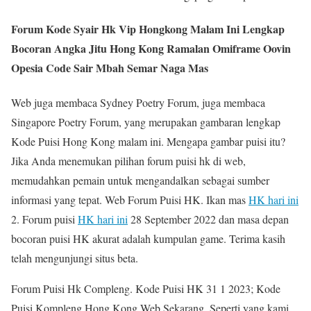
Forum Kode Syair Hk Vip Hongkong Malam Ini Lengkap
Bocoran Angka Jitu Hong Kong Ramalan Omiframe Oovin
Opesia Code Sair Mbah Semar Naga Mas
Web juga membaca Sydney Poetry Forum, juga membaca
Singapore Poetry Forum, yang merupakan gambaran lengkap
Kode Puisi Hong Kong malam ini. Mengapa gambar puisi itu?
Jika Anda menemukan pilihan forum puisi hk di web,
memudahkan pemain untuk mengandalkan sebagai sumber
informasi yang tepat. Web Forum Puisi HK. Ikan mas
HK hari ini
2. Forum puisi
HK hari ini
28 September 2022 dan masa depan
bocoran puisi HK akurat adalah kumpulan game. Terima kasih
telah mengunjungi situs beta.
Forum Puisi Hk Compleng. Kode Puisi HK 31 1 2023; Kode
Puisi Kompleng Hong Kong Web Sekarang. Seperti yang kami