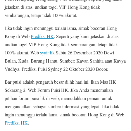
jelaskan di atas, undian togel VIP Hong Kong tidak
sembarangan, tetapi tidak 100% akurat.
Jika tidak ingin menunggu terlalu lama, simak bocoran Hong
Kong di Web
Prediksi HK
. Seperti yang kami jelaskan di atas,
undian togel VIP Hong Kong tidak sembarangan, tetapi tidak
100% akurat. Web
syair hk
Sabtu 26 Desember 2020 Dewi
Bulan, Kuda, Burung Hantu, Sumber: Kavan Sanhita atau Kavya
Vudhya. Prediksi Puisi Sydney 22 Oktober 2020 Bocor.
Bar puisi adalah pengaruh besar di hk hari ini. Ikan Mas HK
Sekarang 2. Web Forum Puisi HK. Jika Anda menemukan
pilihan forum puisi hk di web, memudahkan pemain untuk
mengandalkan sebagai sumber informasi yang tepat. Jika tidak
ingin menunggu terlalu lama, simak bocoran Hong Kong di Web
Prediksi HK
.