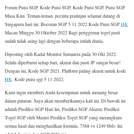
Forum Puisi SGP, Kode Puisi SGP, Kode Puisi SGP, Puisi SGP
Masa Kini. Teman-teman, pecinta pratinjau selamat datang di
Singapura hari ini. Bocoran SGP 5 11 2022 Kode Puisi SGP
HK
Macau Minggu 30 Oktober 2022 Bagi penggemar togel pasti
sudah tidak asing lagi dengan beberapa istilah dunia.
Diposting oleh Kadal Monitor Sumatera pada 30 Okt 2022.
Selalu diperbarui setiap hari, akurat dan pasti JP sangat besar!
Dengan ini, Kode SGP 2021. Platform paling akurat untuk kode
HK
. Kode puisi sgp 5 11 2022.
Kami ingin memberi Anda kesempatan untuk menang besar
dalam putaran. Saya akan memberikannya kali ini. Di bawah ini
adalah Prediksi SGP Hari Ini, Prediksi SGP Akurat, Prediksi
Togel SGP oleh Master Prediksi Togel SGP yang merangkum
semua hasil dan menghasilkan formula. 7368 vs 1249 bbfs: Ini