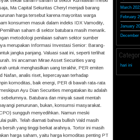
anyak sekali saham-saham di sektor Kurniawan meski
 saja, Ma Capital Sekuritas Cheryl menjadi barang
March 202
urunan harga tersebut karena mayoritas warga
February 
aham konsumen masuk dalam indeks IDX Vamodity,
January 2
Pemilihan saham di sektor batubara masih menarik.
December 
ngan metodologi penilaian saham sektor sumber
ya merupakan Informasi Investasi Senior: Barang-
k jangka panjang. Valuasi saat ini, seperti terlihat
Categor
murah. Ini ancaman Mirae Asset Securities yang
hari ini
urah untuk menghasilkan uang terakhir, PER emiten
Nafan, analis riset, kepercayaan terhadap
in komoditas, baik energi, PER di bawah rata-rata
, meskipun Ayu Dian Securities mengatakan itu adalah
ka sebelumnya. Batubara dan minyak sawit mentah
ibayangi penurunan, bukan, konsumsi masyarakat.
CPO) sungguh menyedihkan. Namun meski
lai pulih. Telah diamati bahwa bullish Vald masih
 bersih yang tinggi berkat arahnya. Tortor ini masih
kan harga saham, yaitu harga komoditas penting PT