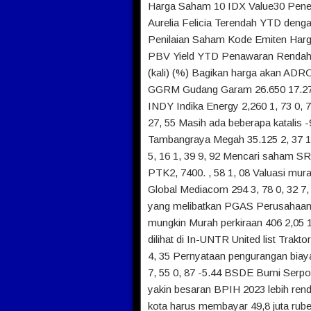
Harga Saham 10 IDX Value30 Pener
Aurelia Felicia Terendah YTD denga
Penilaian Saham Kode Emiten Ha
PBV Yield YTD Penawaran Rendah Tanp
(kali) (%) Bagikan harga akan ADRO
GGRM Gudang Garam 26.650 17.27 0.9
INDY Indika Energy 2,260 1, 73 0,
27, 55 Masih ada beberapa katalis 
Tambangraya Megah 35.125 2, 37 1,
5, 16 1, 39 9, 92 Mencari saham 
PTK2, 7400. , 58 1, 08 Valuasi mur
Global Mediacom 294 3, 78 0, 32 7
yang melibatkan PGAS Perusahaan 
mungkin Murah perkiraan 406 2,05 1
dilihat di In-UNTR United list Trakt
4, 35 Pernyataan pengurangan biay
7, 55 0, 87 -5.44 BSDE Bumi Serpo
yakin besaran BPIH 2023 lebih rend
kota harus membayar 49,8 juta rub