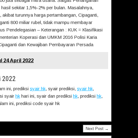
100 juta sebagai mitra usaha. Satgas Penanganan
hasil sekitar 1,5%-2% per bulan. Masalahnya,
, akibat turunnya harga pertambangan, Cipaganti,
aganti 800 miliar rubel, tidak mampu membayar
us Pendelegasian – Keterangan : KUK = Klasifikasi
enterian Koperasi dan UMKM 2016 Polisi Karia
Cipaganti dan Kewajiban Pembayaran Persada
 24 April 2022
i 2022
m ini, prediksi
syair hk
, syair prediksi,
syair hk
,
ksi syair
hk
hari ini, syair dan prediksi
hk
, prediksi
hk
,
alam ini, prediksi code syair hk
Next Post →