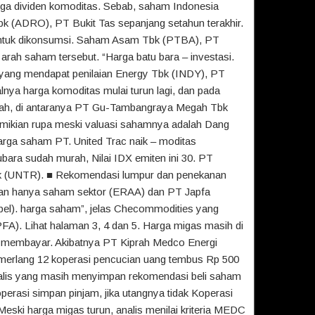
ga dividen komoditas. Sebab, saham Indonesia
bk (ADRO), PT Bukit Tas sepanjang setahun terakhir.
untuk dikonsumsi. Saham Asam Tbk (PTBA), PT
arah saham tersebut. “Harga batu bara – investasi.
ni yang mendapat penilaian Energy Tbk (INDY), PT
lnya harga komoditas mulai turun lagi, dan pada
urah, di antaranya PT Gu-Tambangraya Megah Tbk
emikian rupa meski valuasi sahamnya adalah Dang
ga saham PT. United Trac naik – moditas
tubara sudah murah, Nilai IDX emiten ini 30. PT
k (UNTR). ■ Rekomendasi lumpur dan penekanan
Bukan hanya saham sektor (ERAA) dan PT Japfa
el). harga saham”, jelas Checommodities yang
PFA). Lihat halaman 3, 4 dan 5. Harga migas masih di
pu membayar. Akibatnya PT Kiprah Medco Energi
merlang 12 koperasi pencucian uang tembus Rp 500
 analis yang masih menyimpan rekomendasi beli saham
operasi simpan pinjam, jika utangnya tidak Koperasi
eski harga migas turun, analis menilai kriteria MEDC