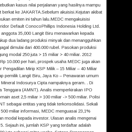
utkan kasus nilai perjalanan yang hasilnya mampu
t berkat ke JAKARTA.Sebelum akuisisi.Kejutan akibat
kukan emiten ini tahun lalu.MEDC mengakuisisi
idor Default ConocoPhillips Indonesia Holding Ltd.
 anggota 35,000 Langit Biru menawarkan kepada
kup dua ladang produksi minyak dan menangguhkan
gagal dimulai dari 400.000 rubel. Pasokan produksi
ng modal 250 juta > 15 miliar > 40 miliar. 2012
ri Rp 10.000 per hari, prospek usaha MEDC juga akan
 Pengadilan Mirip KSP Milik – 15 Miliar – 40 Miliar
gkap pemilik Langit Biru, Jaya Ko – Penawaran umum
Mineral Indosurya Cipta nampaknya geram. . Di
a Tenggara (AMNT). Analis memperkirakan IPO
 aset 2,5 miliar > 100 miliar -> 500 miliar. Polisi
T sebagai entitas yang tidak terkonsolidasi. Sekali
ar 500 miliar informasi, MEDC menguasai 23,1%
 modal kepada investor. Ulasan analis mengenai
 Sejauh ini, jumlah KSP yang terdaftar adalah