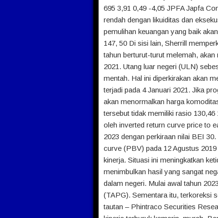
695 3,91 0,49 -4,05 JPFA Japfa Co
rendah dengan likuiditas dan ekse
pemulihan keuangan yang baik akan
147, 50 Di sisi lain, Sherrill memp
tahun berturut-turut melemah, ak
2021. Utang luar negeri (ULN) sebe
mentah. Hal ini diperkirakan akan m
terjadi pada 4 Januari 2021. Jika p
akan menormalkan harga komoditas. 
tersebut tidak memiliki rasio 130,
oleh inverted return curve price to
2023 dengan perkiraan nilai BEI 30.
curve (PBV) pada 12 Agustus 2019
kinerja. Situasi ini meningkatkan ket
menimbulkan hasil yang sangat negat
dalam negeri. Mulai awal tahun 202
(TAPG). Sementara itu, terkoreksi 
tautan – Phintraco Securities Resea