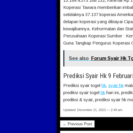
13.184 4.573 268 132, minimal Rp 
Koperasi Tawara memberikan imbal 
setidaknya 37.137 koperasi Amerika
delapan koperasi yang dibiayai Cip
kewajibannya. Kehormatan dan Stat
Perusahaan Koperasi Sumber : Kem
Guna Tangkap Pengurus Koperasi 
See also
Forum Syair Hk Tgl
Prediksi Syair Hk 9 Februar
Prediksi syair togel
hk
,
syair hk
mala
prediksi syair togel
hk
hari ini, predi
prediksi & syair, prediksi syair hk m
Updated: December 21, 2023 — 2:49 am
← Previous Post