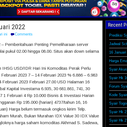
Recent P
ruari 2022
ri ini
Comments
Prediksi S
Jadwal Sct
2
– Pemberitahuan Penting Pemeliharaan server
lai pukul 02.00 hingga 08.00. Situs akan down selama
16 Januari
Harga Ema
an IHSG USD/IDR Hari Ini Komoditas Perak Perlu
Syair Akur
4 Februari 2023 7 – 14 Februari 2023 % 6.886 – 6.983
Syair Hk 1
14 Februari 2023 Februari 27.00 USD Halaman 16
Forum Syai
l Kapital Investama 6.935, 30 681.861, 741, 30
Kode Syai
 7 1 Februari 4 Rp 10.000 Bisnis & Investasi Harian
ngganan Rp 195.000 (harian) 4737/tahun 16, 16
Syair Togo
an) Harga belum termasuk ongkos kirim Telp.
Syair Hk 2
Saham Murah, Bukan Murahan IDX Value 30 IDX Value
Syair Hk 2
anjloknya harga saham komoditas Akhmad S. Sadewa,