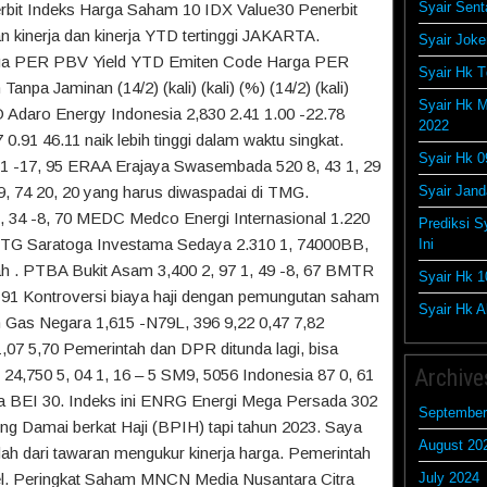
Syair Sent
bit Indeks Harga Saham 10 IDX Value30 Penerbit
n kinerja dan kinerja YTD tertinggi JAKARTA.
Syair Joke
rga PER PBV Yield YTD Emiten Code Harga PER
Syair Hk T
a Jaminan (14/2) (kali) (kali) (%) (14/2) (kali)
Syair Hk M
 Adaro Energy Indonesia 2,830 2.41 1.00 -22.78
2022
1 46.11 naik lebih tinggi dalam waktu singkat.
Syair Hk 0
 71 -17, 95 ERAA Erajaya Swasembada 520 8, 43 1, 29
-9, 74 20, 20 yang harus diwaspadai di TMG.
Syair Jan
 34 -8, 70 MEDC Medco Energi Internasional 1.220
Prediksi S
SRTG Saratoga Investama Sedaya 2.310 1, 74000BB,
Ini
ah . PTBA Bukit Asam 3,400 2, 97 1, 49 -8, 67 BMTR
Syair Hk 1
, 91 Kontroversi biaya haji dengan pemungutan saham
Syair Hk Ak
Gas Negara 1,615 -N79L, 396 9,22 0,47 7,82
,07 5,70 Pemerintah dan DPR ditunda lagi, bisa
Archive
or 24,750 5, 04 1, 16 – 5 SM9, 5056 Indonesia 87 0, 61
a BEI 30. Indeks ini ENRG Energi Mega Persada 302
September
ng Damai berkat Haji (BPIH) tapi tahun 2023. Saya
August 20
ah dari tawaran mengukur kinerja harga. Pemerintah
el. Peringkat Saham MNCN Media Nusantara Citra
July 2024