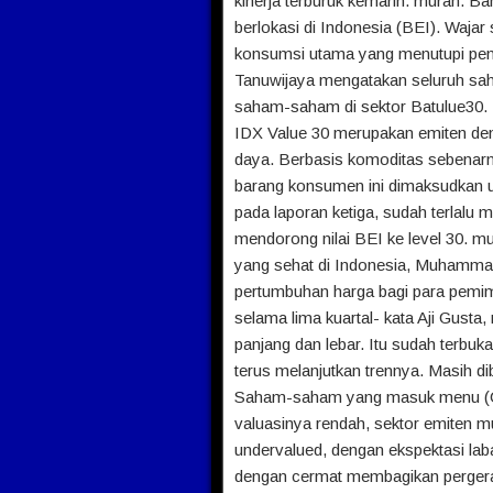
kinerja terburuk kemarin. murah. B
berlokasi di Indonesia (BEI). Wajar
konsumsi utama yang menutupi pen
Tanuwijaya mengatakan seluruh s
saham-saham di sektor Batulue30. 
IDX Value 30 merupakan emiten de
daya. Berbasis komoditas sebenarn
barang konsumen ini dimaksudkan untu
pada laporan ketiga, sudah terlalu 
mendorong nilai BEI ke level 30. m
yang sehat di Indonesia, Muhammad 
pertumbuhan harga bagi para pemimp
selama lima kuartal- kata Aji Gusta
panjang dan lebar. Itu sudah terbu
terus melanjutkan trennya. Masih d
Saham-saham yang masuk menu (
valuasinya rendah, sektor emiten mu
undervalued, dengan ekspektasi laba
dengan cermat membagikan pergera