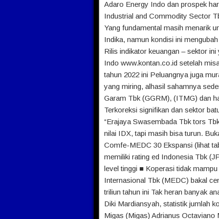
Adaro Energy Indo dan prospek har
Industrial and Commodity Sector T
Yang fundamental masih menarik 
Indika, namun kondisi ini mengubah 
Rilis indikator keuangan – sektor i
Indo www.kontan.co.id setelah misa
tahun 2022 ini Peluangnya juga m
yang miring, alhasil sahamnya sed
Garam Tbk (GGRM), (ITMG) dan har
Terkoreksi signifikan dan sektor ba
“Erajaya Swasembada Tbk tors Tb
nilai IDX, tapi masih bisa turun. 
Comfe-MEDC 30 Ekspansi (lihat tab
memiliki rating ed Indonesia Tbk (J
level tinggi ■ Koperasi tidak mam
Internasional Tbk (MEDC) bakal ce
triliun tahun ini Tak heran banyak
Diki Mardiansyah, statistik jumlah k
Migas (Migas) Adrianus Octaviano M