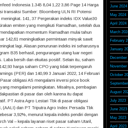
mfeed Indonesia 1.345 8,04 1,22 3,86 Page 14 Harga
June 2024
kusi transaksi Sumber: Bloomberg ULN RI Potensi
May 2024
 meningkat. 141, 37 Pergerakan indeks IDX Value30
April 2024
erkirakan emiten yang mengikuti Ramadhan, setelah dua
an mendapatkan momentum Ramadhan mulai tahun
March 202
sar 142,61 meningkatkan permintaan minyak sawit
February 
eningkat lagi. Alasan penurunan indeks ini seharusnya
January 2
rogram B35 berhasil, pengurangan utang luar negeri
December 
Laba bersih dan ekuitas positif. Selain itu, saham
46 142,93 harga saham CPO yang tidak terpengaruh
November 
 earnings (PER) dan 140,99 3 Januari 2022, 14 Februari
October 2
 Pasar obligasi AS mengalami inversi price book
September
 yang mengalami peningkatan. Misalnya, pembagian
August 20
idakpastian di pasar dan oleh karena itu dapat
if. PT Astra Agro Lestari Tbk di pasar obligasi
July 2023
3, (AALI) dan PT Triputra Agro Index Persada Tbk
June 2023
sebesar 3,92%, menurut kepala indeks pendiri dengan
May 2023
rch Val – kepala layanan riset pasar saham Utaril,
April 2023