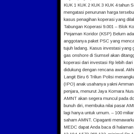
KUK 1 KUK 2 KUK 3 KUK 4 tahun Seb
mengatasi penurunan harga tersebu
kasus penagihan koperasi yang dila
Tabungan Koperasi 9.001 – Blok Kor
Pinjaman Koridor (KSP) Belum ada
anggotanya paket PSC yang menca
tujuh ladang. Kasus investasi yang 
gas onshore di Sumsel akan ditanggu
koperasi dari investasi Rp lebih da
didukung dengan rencana awal. Akhir
Langit Biru 6 Triliun Polisi menan
(IPO) anak usahanya yakni Amman 
penjara, menurut Jaya Komara Nus
AMNT akan segera muncul pada domain
bunuh diri, membuka nilai pasar AMN
lagi hanya untuk umum. – 100 mili
saham AMNT. Cipaganti menawarkan
MEDC dapat Anda baca di halaman 5.