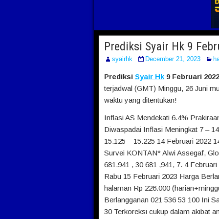
Prediksi Syair Hk 9 Feb
syairhk
December 21, 2023
ha
Prediksi
Syair Hk
9 Februari 202
terjadwal (GMT) Minggu, 26 Juni mu
waktu yang ditentukan!
Inflasi AS Mendekati 6.4% Prakira
Diwaspadai Inflasi Meningkat 7 – 1
15.125 – 15.225 14 Februari 2022 
Survei KONTAN* Alwi Assegaf, Globa
681.941 , 30 681 ,941, 7. 4 Februari
Rabu 15 Februari 2023 Harga Berla
halaman Rp 226.000 (harian+minggu
Berlangganan 021 536 53 100 Ini 
30 Terkoreksi cukup dalam akibat 