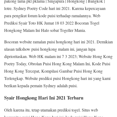
pakong lama pkl pklama | Singapura | Hongkong | Bangkok |
lotre. Sydney Poetry Code hari ini 2021. Karena kepercayaan
para pengikut forum kode puisi terhadap ramalannya. Web
Prediksi Syair Toto HK Jumat 18 03 2022 Bocoran Togel
Hongkong Malam Ini Halo sobat Togeller Mania.
Bocoran website ramalan puisi hongkong hari ini 2021. Demikian
ulasan talkshow puisi hongkong malam ini, jangan lupa
diprioritaskan. Web HK malam ini 7 3 2023; Website Hong Kong
Poetry Today, Obrolan Puisi Hong Kong Malam Ini, Kode Puisi
Hong Kong Tercepat, Kompilasi Gambar Puisi Hong Kong
Terlengkap. Website prediksi puisi Hongkong hari ini yang kami
berikan kepada pemain Sydney adalah puisi.
Syair Hongkong Hari Ini 2021 Terbaru
Oleh karena itu, tetap utamakan prediksi togel. Situs web