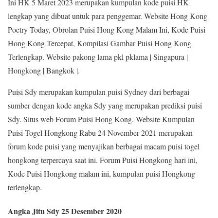
Ini HK 5 Maret 2023 merupakan kumpulan kode puisi HK
lengkap yang dibuat untuk para penggemar. Website Hong Kong
Poetry Today, Obrolan Puisi Hong Kong Malam Ini, Kode Puisi
Hong Kong Tercepat, Kompilasi Gambar Puisi Hong Kong
Terlengkap. Website pakong lama pkl pklama | Singapura |
Hongkong | Bangkok |.
Puisi Sdy merupakan kumpulan puisi Sydney dari berbagai
sumber dengan kode angka Sdy yang merupakan prediksi puisi
Sdy. Situs web Forum Puisi Hong Kong. Website Kumpulan
Puisi Togel Hongkong Rabu 24 November 2021 merupakan
forum kode puisi yang menyajikan berbagai macam puisi togel
hongkong terpercaya saat ini. Forum Puisi Hongkong hari ini,
Kode Puisi Hongkong malam ini, kumpulan puisi Hongkong
terlengkap.
Angka Jitu Sdy 25 Desember 2020