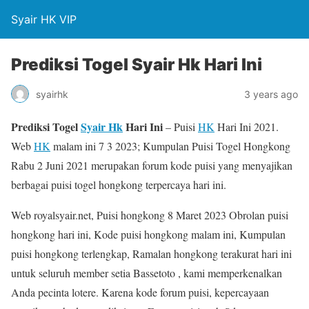
Syair HK VIP
Prediksi Togel Syair Hk Hari Ini
syairhk
3 years ago
Prediksi Togel
Syair Hk
Hari Ini
– Puisi
HK
Hari Ini 2021.
Web
HK
malam ini 7 3 2023; Kumpulan Puisi Togel Hongkong
Rabu 2 Juni 2021 merupakan forum kode puisi yang menyajikan
berbagai puisi togel hongkong terpercaya hari ini.
Web royalsyair.net, Puisi hongkong 8 Maret 2023 Obrolan puisi
hongkong hari ini, Kode puisi hongkong malam ini, Kumpulan
puisi hongkong terlengkap, Ramalan hongkong terakurat hari ini
untuk seluruh member setia Bassetoto , kami memperkenalkan
Anda pecinta lotere. Karena kode forum puisi, kepercayaan