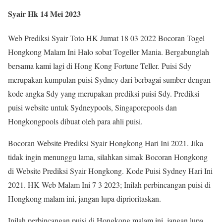
Syair Hk 14 Mei 2023
Web Prediksi Syair Toto HK Jumat 18 03 2022 Bocoran Togel
Hongkong Malam Ini Halo sobat Togeller Mania. Bergabunglah
bersama kami lagi di Hong Kong Fortune Teller. Puisi Sdy
merupakan kumpulan puisi Sydney dari berbagai sumber dengan
kode angka Sdy yang merupakan prediksi puisi Sdy. Prediksi
puisi website untuk Sydneypools, Singaporepools dan
Hongkongpools dibuat oleh para ahli puisi.
Bocoran Website Prediksi Syair Hongkong Hari Ini 2021. Jika
tidak ingin menunggu lama, silahkan simak Bocoran Hongkong
di Website Prediksi Syair Hongkong. Kode Puisi Sydney Hari Ini
2021. HK Web Malam Ini 7 3 2023; Inilah perbincangan puisi di
Hongkong malam ini, jangan lupa diprioritaskan.
Inilah perbincangan puisi di Hongkong malam ini, jangan lupa