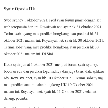
Syair Opesia Hk
Syed sydney 1 oktober 2021. syed syair forum jumat dengan set
web totopoesia hari ini. Royalsyair.net, syair hk 31 oktober 2021.
Terima sobat yang mau prediksi hongkong atau prediksi hk 31
oktober 2021 malam ini. Royalsyair.net, syair hk 30 oktober 2021.
Terima sobat yang mau prediksi hongkong atau prediksi hk 30
oktober 2021 malam ini. Di Sini.
Kode syair jumat 1 oktober 2021 meliputi forum syair sydney,
bocoran sdy dan prediksi togel sidney dan juga berisi data aplikasi
sdy. Royalsyair.net, syair hk 10 Oktober 2021. Terima sobat yang
mau prediksi atau ramalan hongkong HK 10 Oktober 2021
malam ini. Royalsyair.net, syair hk 11 Oktober 2021. selamat
datang, pecinta.