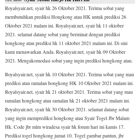
Royalsyair.net, syair hk 26 Oktober 2021. Terima sobat yang
membutuhkan prediksi Hongkong atau HK untuk prediksi 26
Oktober 2021 malam ini. Royalsyair.net, syair hk 11 oktober
2021. selamat datang sobat yang berminat dengan prediksi
hongkong atau prediksi hk 11 oktober 2021 malam ini. Di sini
kami menawarkan Anda. Royalsyair.net, syair hk 09 Oktober
2021. Mengakomodasi sobat yang ingin prediksi hongkong atau.
Royalsyair.net, syair hk 10 Oktober 2021. Terima sobat yang mau
prediksi atau ramalan hongkong HK 10 Oktober 2021 malam ini.
Royalsyair.net, syair hk 21 oktober 2021. Terima sobat yang mau
ramalan hongkong atau ramalan hk 21 oktober 2021 malam ini.
Royalsyair.net, syair hk 30 Oktober 2021. selamat datang sobat
yang ingin memprediksi hongkong atau Syair Togel Jbr Malam
Hk. Code jbr mlm wiradesa syair hk forum hari ini kamis 17.
Prediksi togel hongkong jumat 10. Togel gambar pantun, jbr