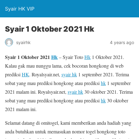
Syair HK VIP
Syair 1 Oktober 2021 Hk
syairhk
4 years ago
Syair 1 Oktober 2021
Hk
– Syair Toto
Hk
1 Oktober 2021.
Kalau gak mau nunggu lama, cek bocoran hongkong di web
prediksi
HK
. Royalsyair.net,
syair hk
1 september 2021. Terima
sobat yang mau prediksi hongkong atau prediksi
hk
1 september
2021 malam ini. Royalsyair.net,
syair hk
30 oktober 2021. Terima
sobat yang mau prediksi hongkong atau prediksi
hk
30 oktober
2021 malam ini.
Selamat datang di omitogel, kami memberikan anda hadiah yang
anda butuhkan untuk memasukan nomor togel hongkong toto