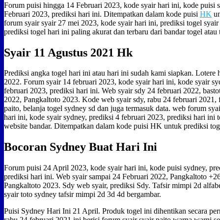
Forum puisi hingga 14 Februari 2023, kode syair hari ini, kode puisi 
Februari 2023, prediksi hari ini. Ditempatkan dalam kode puisi
HK
un
forum syair syair 27 mei 2023, kode syair hari ini, prediksi togel sya
prediksi togel hari ini paling akurat dan terbaru dari bandar togel atau 
Syair 11 Agustus 2021 Hk
Prediksi angka togel hari ini atau hari ini sudah kami siapkan. Lotere h
2022. Forum syair 14 februari 2023, kode syair hari ini, kode syair s
februari 2023, prediksi hari ini. Web syair sdy 24 februari 2022, basto
2022, Pangkaltoto 2023. Kode web syair sdy, rabu 24 februari 2021, 
paito, belanja togel sydney sd dan juga termasuk data. web forum syai
hari ini, kode syair sydney, prediksi 4 februari 2023, prediksi hari ini 
website bandar. Ditempatkan dalam kode puisi HK untuk prediksi to
Bocoran Sydney Buat Hari Ini
Forum puisi 24 April 2023, kode syair hari ini, kode puisi sydney, pr
prediksi hari ini. Web syair sampai 24 Februari 2022, Pangkaltoto +26
Pangkaltoto 2023. Sdy web syair, prediksi Sdy. Tafsir mimpi 2d alfab
syair toto sydney tafsir mimpi 2d 3d 4d bergambar.
Puisi Sydney Hari Ini 21 April. Produk togel ini dihentikan secara p
rabu 24 februari 2021 ini berisi forum syair syair paito warna warni s