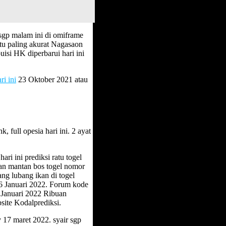
sgp malam ini di omiframe
tu paling akurat Nagasaon
si HK diperbarui hari ini
i ini
23 Oktober 2021 atau
, full opesia hari ini. 2 ayat
ri ini prediksi ratu togel
gan mantan bos togel nomor
ng lubang ikan di togel
6 Januari 2022. Forum kode
5 Januari 2022 Ribuan
bsite Kodalprediksi.
y 17 maret 2022. syair sgp