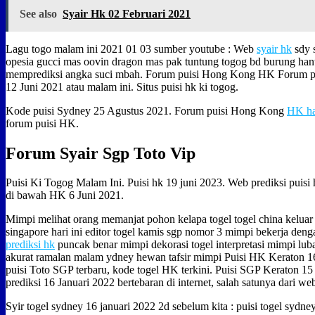
See also
Syair Hk 02 Februari 2021
Lagu togo malam ini 2021 01 03 sumber youtube : Web
syair hk
sdy 
opesia gucci mas oovin dragon mas pak tuntung togog bd burung han
memprediksi angka suci mbah. Forum puisi Hong Kong HK Forum pui
12 Juni 2021 atau malam ini. Situs puisi hk ki togog.
Kode puisi Sydney 25 Agustus 2021. Forum puisi Hong Kong
HK har
forum puisi HK.
Forum Syair Sgp Toto Vip
Puisi Ki Togog Malam Ini. Puisi hk 19 juni 2023. Web prediksi puisi hk
di bawah HK 6 Juni 2021.
Mimpi melihat orang memanjat pohon kelapa togel togel china keluar ha
singapore hari ini editor togel kamis sgp nomor 3 mimpi bekerja den
prediksi hk
puncak benar mimpi dekorasi togel interpretasi mimpi luba
akurat ramalan malam ydney hewan tafsir mimpi Puisi HK Keraton 1
puisi Toto SGP terbaru, kode togel HK terkini. Puisi SGP Keraton 1
prediksi 16 Januari 2022 bertebaran di internet, salah satunya dari we
Syir togel sydney 16 januari 2022 2d sebelum kita : puisi togel sydne