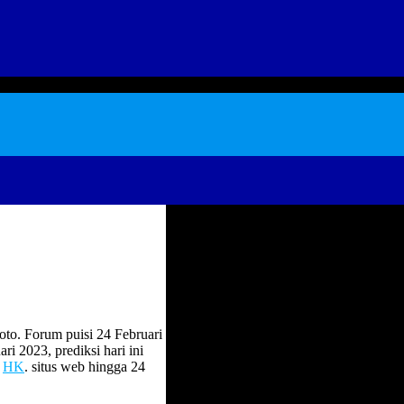
oto. Forum puisi 24 Februari
ri 2023, prediksi hari ini
l
HK
. situs web hingga 24