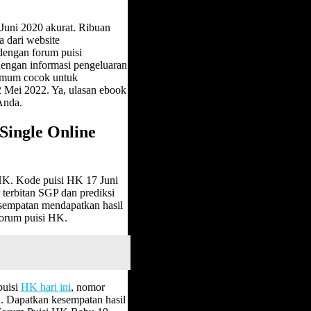
Juni 2020 akurat. Ribuan
a dari website
dengan forum puisi
dengan informasi pengeluaran
 umum cocok untuk
2 Mei 2022. Ya, ulasan ebook
 Anda.
Single Online
 HK. Kode puisi HK 17 Juni
 terbitan SGP dan prediksi
esempatan mendapatkan hasil
orum puisi HK.
puisi
HK hari ini
, nomor
2. Dapatkan kesempatan hasil