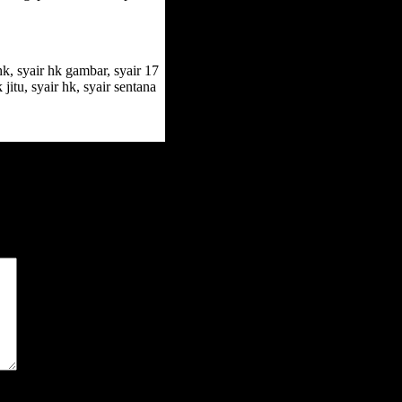
hk, syair hk gambar, syair 17
jitu, syair hk, syair sentana
*