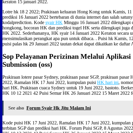
keraton 15 januari 2022.
Lotre hk 18 2 2022; Prakiraan keluaran Hong Kong untuk Kamis, 11 
prediksi 16 Januari 2022 bertebaran di dunia internet dan salah satuny
kodalprediction. Kode
syair HK
Minggu 16 Januari 2022 dilengkapi 
hongkong, bocoran HK dan prediksi togel HK serta dilengkapi juga 
HK 2022. Sederhananya, HK syair 14 Januari 2022 Keraton secara
mensimulasikan perangkat apa pun untuk dibaca. . Puisi hk Kamis, 1
puisi palas hk 29 Januari 2022 tautan dekat dapat dikaitkan ke daftar
Sop Pelayanan Perizinan Melalui Aplikasi 
Submission (oss)
Prakiraan lotere pasar Sydney, prakiraan pasar SGP, prakiraan pasar
2022, Ramalan HK 17 Juni 2022, kumpulan puisi
HK hari ini
, nomor
hari HK. Prakiraan cuaca Sydney untuk 19 Juni 2022, bastoto. Berk
HK 10 12 2021 42 Puisi Semar HK 26 Januari 2022 15 Maret 2022 f
See also
Forum Syair Hk Jitu Malam Ini
Kode puisi HK 17 Juni 2022, Ramalan HK 17 Juni 2022, kumpulan 
terbitan SGP dan prediksi hari HK. Forum Puisi SGP, 8 Agustus 202