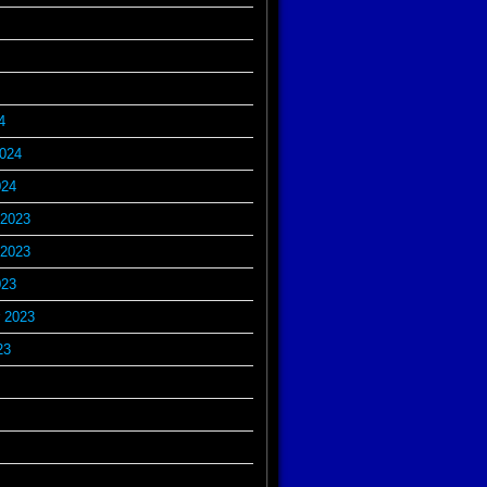
4
2024
024
2023
2023
023
 2023
23