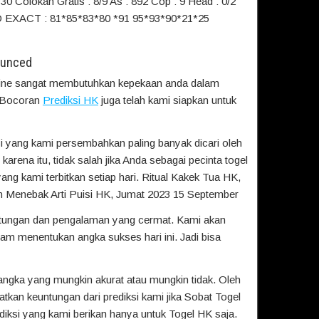
0 Colokan Gratis : 8/9 As : 892 Cop : 9 Head : 0/2
 2D EXACT : 81*85*83*80 *91 95*93*90*21*25
ounced
line sangat membutuhkan kepekaan anda dalam
 Bocoran
Prediksi HK
juga telah kami siapkan untuk
i yang kami persembahkan paling banyak dicari oleh
karena itu, tidak salah jika Anda sebagai pecinta togel
ang kami terbitkan setiap hari. Ritual Kakek Tua HK,
 Menebak Arti Puisi HK, Jumat 2023 15 September
hitungan dan pengalaman yang cermat. Kami akan
m menentukan angka sukses hari ini. Jadi bisa
ngka yang mungkin akurat atau mungkin tidak. Oleh
tkan keuntungan dari prediksi kami jika Sobat Togel
ksi yang kami berikan hanya untuk Togel HK saja.