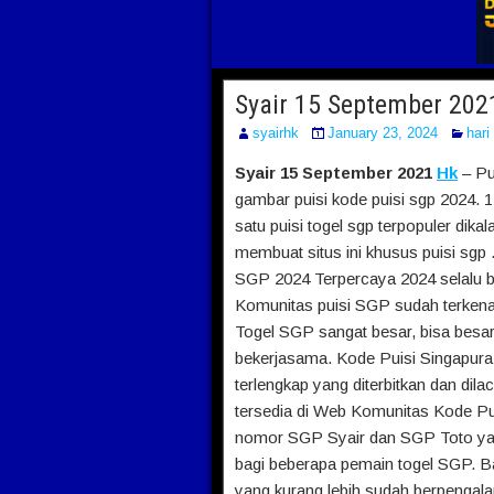
Syair 15 September 202
syairhk
January 23, 2024
hari 
Syair 15 September 2021
Hk
– Pu
gambar puisi kode puisi sgp 2024. 1
satu puisi togel sgp terpopuler dik
membuat situs ini khusus puisi sgp
SGP 2024 Terpercaya 2024 selalu bisa
Komunitas puisi SGP sudah terkenal
Togel SGP sangat besar, bisa besar
bekerjasama. Kode Puisi Singapura
terlengkap yang diterbitkan dan dil
tersedia di Web Komunitas Kode P
nomor SGP Syair dan SGP Toto ya
bagi beberapa pemain togel SGP. B
yang kurang lebih sudah berpenga