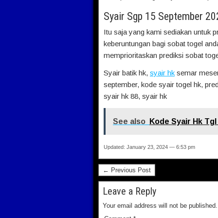
Syair Sgp 15 September 20
Itu saja yang kami sediakan untuk 
keberuntungan bagi sobat togel and
memprioritaskan prediksi sobat toge
Syair batik hk,
syair hk
semar mes
september, kode syair togel hk, predi
syair hk 88, syair hk
See also
Kode Syair Hk Tgl
Updated: January 23, 2024 — 6:53 pm
← Previous Post
Leave a Reply
Your email address will not be published.