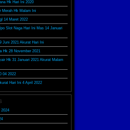
ana Hk Hari Ini 2020
r Merah Hk Malam Ini
gl 14 Maret 2022
po Slot Naga Hari Ini Mas 14 Januari
9 Juni 2021 Akurat Hari Ini
da Hk 28 November 2021
yair Hk 31 Januari 2021 Akurat Malam
0 04 2022
urat Hari Ini 4 April 2022
s
 2024
24