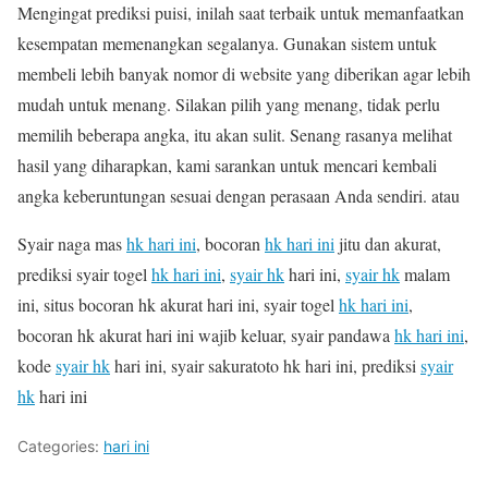
Mengingat prediksi puisi, inilah saat terbaik untuk memanfaatkan
kesempatan memenangkan segalanya. Gunakan sistem untuk
membeli lebih banyak nomor di website yang diberikan agar lebih
mudah untuk menang. Silakan pilih yang menang, tidak perlu
memilih beberapa angka, itu akan sulit. Senang rasanya melihat
hasil yang diharapkan, kami sarankan untuk mencari kembali
angka keberuntungan sesuai dengan perasaan Anda sendiri. atau
Syair naga mas
hk hari ini
, bocoran
hk hari ini
jitu dan akurat,
prediksi syair togel
hk hari ini
,
syair hk
hari ini,
syair hk
malam
ini, situs bocoran hk akurat hari ini, syair togel
hk hari ini
,
bocoran hk akurat hari ini wajib keluar, syair pandawa
hk hari ini
,
kode
syair hk
hari ini, syair sakuratoto hk hari ini, prediksi
syair
hk
hari ini
Categories:
hari ini