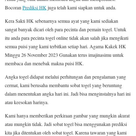
Bocoran
Prediksi HK
juga telah kami siapkan untuk anda.
Kera Sakti HK sebenarnya semua ayat yang kami sediakan
sangat banyak dicari oleh para pecinta dan pemain togel. Untuk
itu anda para pecinta togel online tidak akan salah jika mengikuti
semua puisi yang kami terbitkan setiap hari. Agama Kakek HK
Minggu 26 November 2023 Gunakan terus imajinasimu untuk
membaca dan menebak makna puisi HK.
Angka togel didapat melalui perhitungan dan pengalaman yang
cermat, kami berusaha membantu sobat togel yang beruntung
dalam menentukan angka hari ini. Jadi bisa menginstalnya hari ini
atau keesokan harinya.
Kami hanya memberikan perkiraan gambar yang mungkin akurat
atau mungkin tidak. Jadi sobat togel bisa menggunakan prediksi
kita jika ditentukan oleh sobat togel. Karena tawaran yang kami