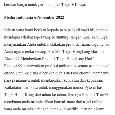
berikan hanya untuk pertimbangan Togel HK saja.
Media Indonesia 6 November 2022
Sekian yang kami berikan kepada para penjudi togel hk, semoga
mendapat sahabat togel yang beruntung. Jangan lupa, kami juga
menyarankan Anda untuk melakukan pre-order nama togel teman
Anda agar mereka senang. Prediksi Togel Hongkong Hari Ini
Akurat99 Memberikan Prediksi Togel Hongkong Hari Ini.
Prediksi 99 menawarkan prediksi unik untuk semua pecinta togel
online. Prediksi yang diberikan oleh TruePrediction99 membantu
para pemainnya untuk mendapatkan kepuasan dan kepuasan.
Kalkulator luar biasa untuk menggunakan nomor Pyto & hasil
Togel Hong Kong dari tahun ke tahun. Semoga Prediksi True99
membantu anda menghasilkan banyak uang dari togel online
yang anda mainkan dengan mengikuti prediksi atau pola kami.