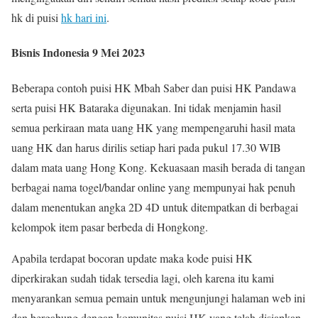
hk di puisi
hk hari ini
.
Bisnis Indonesia 9 Mei 2023
Beberapa contoh puisi HK Mbah Saber dan puisi HK Pandawa
serta puisi HK Bataraka digunakan. Ini tidak menjamin hasil
semua perkiraan mata uang HK yang mempengaruhi hasil mata
uang HK dan harus dirilis setiap hari pada pukul 17.30 WIB
dalam mata uang Hong Kong. Kekuasaan masih berada di tangan
berbagai nama togel/bandar online yang mempunyai hak penuh
dalam menentukan angka 2D 4D untuk ditempatkan di berbagai
kelompok item pasar berbeda di Hongkong.
Apabila terdapat bocoran update maka kode puisi HK
diperkirakan sudah tidak tersedia lagi, oleh karena itu kami
menyarankan semua pemain untuk mengunjungi halaman web ini
dan bergabung dengan komunitas puisi HK yang telah disiapkan.