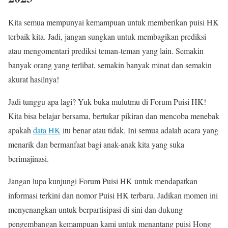
Kita semua mempunyai kemampuan untuk memberikan puisi HK
terbaik kita. Jadi, jangan sungkan untuk membagikan prediksi
atau mengomentari prediksi teman-teman yang lain. Semakin
banyak orang yang terlibat, semakin banyak minat dan semakin
akurat hasilnya!
Jadi tunggu apa lagi? Yuk buka mulutmu di Forum Puisi HK!
Kita bisa belajar bersama, bertukar pikiran dan mencoba menebak
apakah
data HK
itu benar atau tidak. Ini semua adalah acara yang
menarik dan bermanfaat bagi anak-anak kita yang suka
berimajinasi.
Jangan lupa kunjungi Forum Puisi HK untuk mendapatkan
informasi terkini dan nomor Puisi HK terbaru. Jadikan momen ini
menyenangkan untuk berpartisipasi di sini dan dukung
pengembangan kemampuan kami untuk menantang puisi Hong