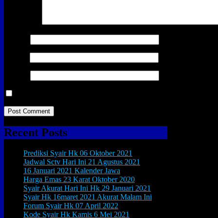
Comment
*
Name
*
Email
*
Website
Save my name, email, and website in this browser for the next ti
Recent Posts
Prediksi Syair Hk 06 Oktober 2021
Jadwal Sctv Hari Ini 21 Agustus 2021
16 Januari 2021 Kalender Jawa
Harga Emas 23 Karat Oktober 2020
Syair Akurat Hari Ini Hk 29 Januari 2021
Syair Hk 16maret 2021 Akurat Malam Ini
Forum Syair Hk 07 April 2022
Kode Syair Hk Kamis 6 Mei 2021