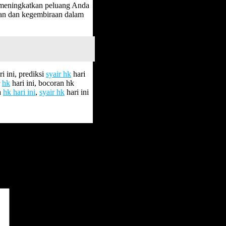
 meningkatkan peluang Anda
an dan kegembiraan dalam
i ini, prediksi
syair hk
hari
r
hk
hari ini, bocoran hk
a
hk hari ini
,
syair hk
hari ini
*