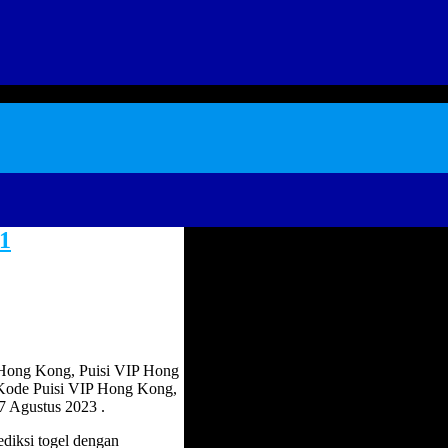
1
 Hong Kong, Puisi VIP Hong
Kode Puisi VIP Hong Kong,
 Agustus 2023 .
diksi togel dengan