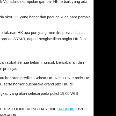
k Vip adalah kumpulan gambar HK terbaik yang ada
da skor HK yang benar dan pacuan kuda para pemain
 pertukaran HK apa pun yang memiliki posisi di atas
i spread SYAIR, dapat menghasilkan angka HK final
 dari sobat semua belum muncul. Bersabarlah dan
 pratinjau.
atau bocoran prediksi Selasa HK, Rabu HK, Kamis HK,
 serta nomor puebaraka grand prix HK, dll.
ngkap yang akan selesai pada pukul 19.00 WIB
, PREDIKSI HONG KONG HARI INI,
DATA HK
, LIVE
ARGA HK.