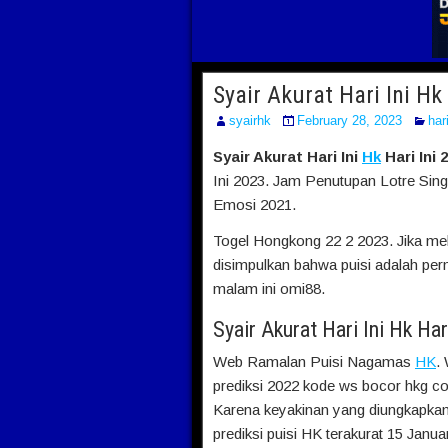
Syair Akurat Hari Ini Hk
syairhk
February 28, 2023
hari
Syair Akurat Hari Ini
Hk
Hari Ini 
Ini 2023. Jam Penutupan Lotre Sing
Emosi 2021.
Togel Hongkong 22 2 2023. Jika meli
disimpulkan bahwa puisi adalah pern
malam ini omi88.
Syair Akurat Hari Ini Hk Ha
Web Ramalan Puisi Nagamas
HK
.
prediksi 2022 kode ws bocor hkg co
Karena keyakinan yang diungkapkan
prediksi puisi HK terakurat 15 Januar