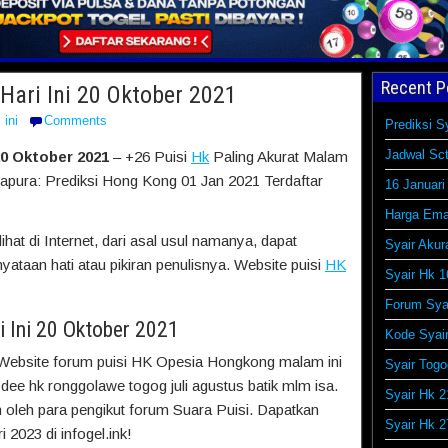
Recent P
 Hari Ini 20 Oktober 2021
 ini
Comments
Prediksi S
Jadwal Sct
20 Oktober 2021
– +26 Puisi
Hk
Paling Akurat Malam
apura: Prediksi Hong Kong 01 Jan 2021 Terdaftar
16 Januari
Harga Ema
hat di Internet, dari asal usul namanya, dapat
Syair Akur
yataan hati atau pikiran penulisnya. Website puisi
HK
Syair Hk 1
Forum Syai
ri Ini 20 Oktober 2021
Kode Syai
 Website forum puisi HK Opesia Hongkong malam ini
Syair Togo
dee hk ronggolawe togog juli agustus batik mlm isa.
Syair Hk 2
 oleh para pengikut forum Suara Puisi. Dapatkan
Syair Hk 2
i 2023 di infogel.ink!