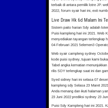
terbaik di antara pemilik lotre JP. we
2022, forum syair hari ini, exit num
Live Draw Hk 6d Malam Ini Te
Sistem paito harian Sdy adalah lot
Puisi kampleng hari ini 2021. Web
menyediakan tayangan terlengkap har
04 Februari 2021 5elemen3 Operator
Web syair campleng sydney Octob
kode puisi sydney, tujuan kami buka
Tabel angka kematian menunjukkan 
rilis SDY terlengkap saat ini dan ga
Syed sidney hari ini selasa 07 des
kampleng sdy Selasa 23 Maret 20
Anda menang dan ikuti halaman ya
23 Juni 2022 prediksi sydney 23 Juni
Puisi Sdy Kampleng hari ini 2021. K