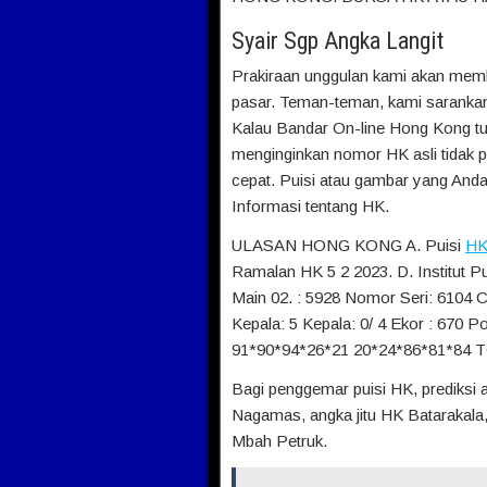
Syair Sgp Angka Langit
Prakiraan unggulan kami akan mem
pasar. Teman-teman, kami sarankan 
Kalau Bandar On-line Hong Kong tut
menginginkan nomor HK asli tidak pe
cepat. Puisi atau gambar yang Anda c
Informasi tentang HK.
ULASAN HONG KONG A. Puisi
HK 
Ramalan HK 5 2 2023. D. Institut P
Main 02. : 5928 Nomor Seri: 6104 
Kepala: 5 Kepala: 0/ 4 Ekor : 670 P
91*90*94*26*21 20*24*86*81*84
Bagi penggemar puisi HK, prediksi
Nagamas, angka jitu HK Batarakal
Mbah Petruk.