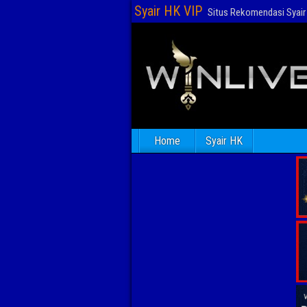
Syair HK VIP
Situs Rekomendasi Syair 
Home
Syair HK