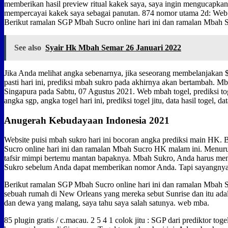
memberikan hasil preview ritual kakek saya, saya ingin mengucapkan 
mempercayai kakek saya sebagai panutan. 874 nomor utama 2d: Web m
Berikut ramalan SGP Mbah Sucro online hari ini dan ramalan Mbah 
See also
Syair Hk Mbah Semar 26 Januari 2022
Jika Anda melihat angka sebenarnya, jika seseorang membelanjakan
pasti hari ini, prediksi mbah sukro pada akhirnya akan bertambah. 
Singapura pada Sabtu, 07 Agustus 2021. Web mbah togel, prediksi t
angka sgp, angka togel hari ini, prediksi togel jitu, data hasil togel, d
Anugerah Kebudayaan Indonesia 2021
Website puisi mbah sukro hari ini bocoran angka prediksi main HK.
Sucro online hari ini dan ramalan Mbah Sucro HK malam ini. Menur
tafsir mimpi bertemu mantan bapaknya. Mbah Sukro, Anda harus me
Sukro sebelum Anda dapat memberikan nomor Anda. Tapi sayangnya
Berikut ramalan SGP Mbah Sucro online hari ini dan ramalan Mbah 
sebuah rumah di New Orleans yang mereka sebut Sunrise dan itu ada
dan dewa yang malang, saya tahu saya salah satunya. web mba.
85 plugin gratis / c.macau. 2 5 4 1 colok jitu : SGP dari prediktor tog