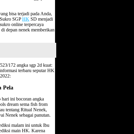
ang bisa terjadi pada Anda,
ah Sukro SGP
HK
SD menjadi
sukro online terpercaya
g di depan nenek memberikan
523/172 angka sgp 2d kuat:
nformasi terbaru seputar HK
 2022:
 Pela
 hari ini bocoran angka
ols dream sema fish from
au tentang Ritual Nenek,
ai Nenek sebagai panutan.
ediksi malam ini untuk Ibu
rediksi main HK. Karena