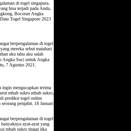
galaman di togel singapura.
ang bisa terjadi pada Anda,
Hongkong, Bocoran Angka
, Data Togel Singapore 2023
sangat berpengalaman di togel
 yang mereka sebut matahari
uhan aku tahu aku salah
an Angka Suci untuk Angka
u, 7 Agustus 2021.
a ingin mengucapkan terima
urut mbah sukro mbah sukro,
i prediksi togel online
 seorang penjahit. 18 Januari
sangat berpengalaman di togel
a banyaknya ayat-ayat yang
ksi mbah sukro tinggi jika