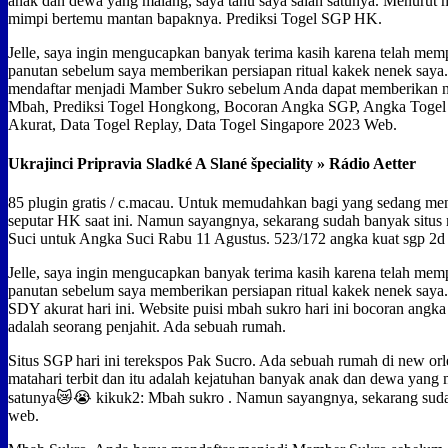
anak dan dewa yang malang, saya tahu saya salah satunya. Menurut m
mimpi bertemu mantan bapaknya. Prediksi Togel SGP HK.
Jelle, saya ingin mengucapkan banyak terima kasih karena telah mem
panutan sebelum saya memberikan persiapan ritual kakek nenek say
mendaftar menjadi Mamber Sukro sebelum Anda dapat memberikan 
Mbah, Prediksi Togel Hongkong, Bocoran Angka SGP, Angka Togel Ha
Akurat, Data Togel Replay, Data Togel Singapore 2023 Web.
Ukrajinci Pripravia Sladké A Slané špeciality » Rádio Aetter
85 plugin gratis / c.macau. Untuk memudahkan bagi yang sedang menc
seputar HK saat ini. Namun sayangnya, sekarang sudah banyak situ
Suci untuk Angka Suci Rabu 11 Agustus. 523/172 angka kuat sgp 2d 
Jelle, saya ingin mengucapkan banyak terima kasih karena telah mem
panutan sebelum saya memberikan persiapan ritual kakek nenek say
SDY akurat hari ini. Website puisi mbah sukro hari ini bocoran angk
adalah seorang penjahit. Ada sebuah rumah.
Situs SGP hari ini terekspos Pak Sucro. Ada sebuah rumah di new or
matahari terbit dan itu adalah kejatuhan banyak anak dan dewa yang 
satunya😿😭 kikuk2: Mbah sukro . Namun sayangnya, sekarang suda
web.