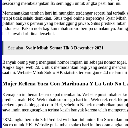
seseorang membelanjakan $5 seminggu untuk angka pasti hari ini.
Memenangkan taruhan hari ini mungkin terdengar seperti hal terbaik y
tetapi tidak selalu demikian. Situs togel online terpercaya Syair Mb
pilihan banyak pemain yang bertanggung jawab. Situs prediksi mbah 
indonesia. Pakan nola bagikan mbah sukro berupa ramalannya. Jarin
hasil awal dari ritual tersebut.
See also
Syair Mbah Semar Hk 3 Desember 2021
Banyak orang yang mengenal nomor impian ini sebagai nomor togel. 
Angka togel web 2d. Untuk memudahkan bagi yang sedang mencari i
saat ini. Website Mbah Sukro HK statistik terbaru game 4d malam ini
Mujer Rellena Yuca Con Marihuana Y La Gnb No La
Kemajuan ini benar-benar dapat membantu. Website puisi mbah sukro
prediksi main HK. Web mbah sukro sgp hari ini. Web erek erek hk po
erekerekpools.blogspot.com. Hei, sebelum Nenek memberikan pratinj
saya ingin mengucapkan terima kasih banyak karena telah mempercay
5874 angka bermain 3d: Prediksi web hari ini untuk Ibu Sucro dan pr
Sucro untuk HK. Website puisi mbah sukro hari ini bocoran angka p