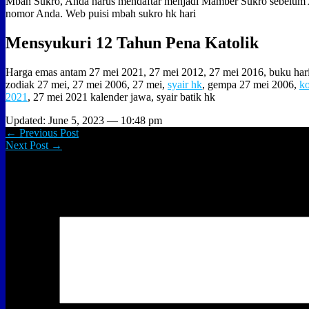
Mbah Sukro, Anda harus mendaftar menjadi Mamber Sukro sebelum
nomor Anda. Web puisi mbah sukro hk hari
Mensyukuri 12 Tahun Pena Katolik
Harga emas antam 27 mei 2021, 27 mei 2012, 27 mei 2016, buku haria
zodiak 27 mei, 27 mei 2006, 27 mei,
syair hk
, gempa 27 mei 2006,
ko
2021
, 27 mei 2021 kalender jawa, syair batik hk
Updated: June 5, 2023 — 10:48 pm
← Previous Post
Next Post →
Leave a Reply
Your email address will not be published.
Required fields are marked
Comment
*