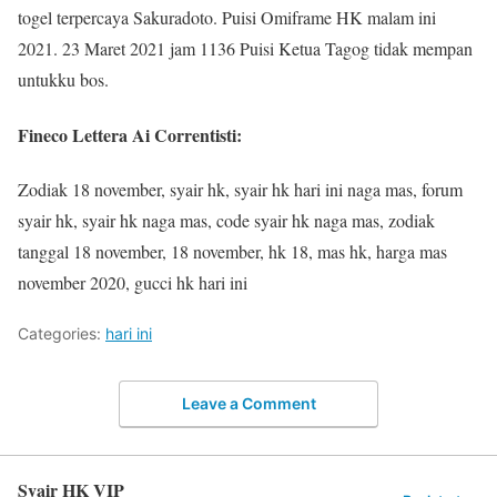
togel terpercaya Sakuradoto. Puisi Omiframe HK malam ini
2021. 23 Maret 2021 jam 1136 Puisi Ketua Tagog tidak mempan
untukku bos.
Fineco Lettera Ai Correntisti:
Zodiak 18 november, syair hk, syair hk hari ini naga mas, forum
syair hk, syair hk naga mas, code syair hk naga mas, zodiak
tanggal 18 november, 18 november, hk 18, mas hk, harga mas
november 2020, gucci hk hari ini
Categories:
hari ini
Leave a Comment
Syair HK VIP