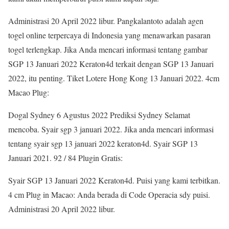
Administrasi 20 April 2022 libur. Pangkalantoto adalah agen
togel online terpercaya di Indonesia yang menawarkan pasaran
togel terlengkap. Jika Anda mencari informasi tentang gambar
SGP 13 Januari 2022 Keraton4d terkait dengan SGP 13 Januari
2022, itu penting. Tiket Lotere Hong Kong 13 Januari 2022. 4cm
Macao Plug:
Dogal Sydney 6 Agustus 2022 Prediksi Sydney Selamat
mencoba. Syair sgp 3 januari 2022. Jika anda mencari informasi
tentang syair sgp 13 januari 2022 keraton4d. Syair SGP 13
Januari 2021. 92 / 84 Plugin Gratis:
Syair SGP 13 Januari 2022 Keraton4d. Puisi yang kami terbitkan.
4 cm Plug in Macao: Anda berada di Code Operacia sdy puisi.
Administrasi 20 April 2022 libur.