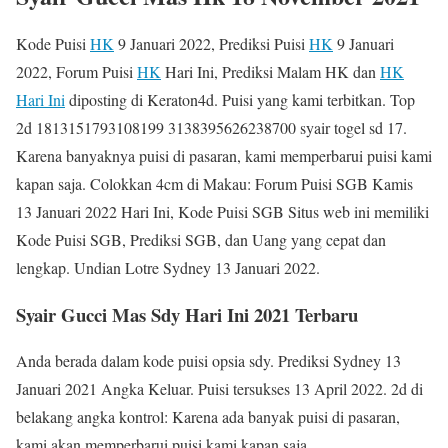
Kode Puisi
HK
9 Januari 2022, Prediksi Puisi
HK
9 Januari
2022, Forum Puisi
HK
Hari Ini, Prediksi Malam HK dan
HK
Hari Ini
diposting di Keraton4d. Puisi yang kami terbitkan. Top
2d 1813151793108199 3138395626238700 syair togel sd 17.
Karena banyaknya puisi di pasaran, kami memperbarui puisi kami
kapan saja. Colokkan 4cm di Makau: Forum Puisi SGB Kamis
13 Januari 2022 Hari Ini, Kode Puisi SGB Situs web ini memiliki
Kode Puisi SGB, Prediksi SGB, dan Uang yang cepat dan
lengkap. Undian Lotre Sydney 13 Januari 2022.
Syair Gucci Mas Sdy Hari Ini 2021 Terbaru
Anda berada dalam kode puisi opsia sdy. Prediksi Sydney 13
Januari 2021 Angka Keluar. Puisi tersukses 13 April 2022. 2d di
belakang angka kontrol: Karena ada banyak puisi di pasaran,
kami akan memperbarui puisi kami kapan saja.