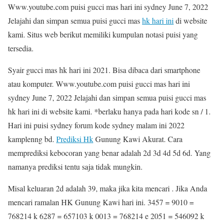
Www.youtube.com puisi gucci mas hari ini sydney June 7, 2022
Jelajahi dan simpan semua puisi gucci mas
hk hari ini
di website
kami. Situs web berikut memiliki kumpulan notasi puisi yang
tersedia.
Syair gucci mas hk hari ini 2021. Bisa dibaca dari smartphone
atau komputer. Www.youtube.com puisi gucci mas hari ini
sydney June 7, 2022 Jelajahi dan simpan semua puisi gucci mas
hk hari ini di website kami. *berlaku hanya pada hari kode sn / 1.
Hari ini puisi sydney forum kode sydney malam ini 2022
kamplenng bd.
Prediksi Hk
Gunung Kawi Akurat. Cara
memprediksi kebocoran yang benar adalah 2d 3d 4d 5d 6d. Yang
namanya prediksi tentu saja tidak mungkin.
Misal keluaran 2d adalah 39, maka jika kita mencari . Jika Anda
mencari ramalan HK Gunung Kawi hari ini. 3457 = 9010 =
768214 k 6287 = 657103 k 0013 = 768214 e 2051 = 546092 k