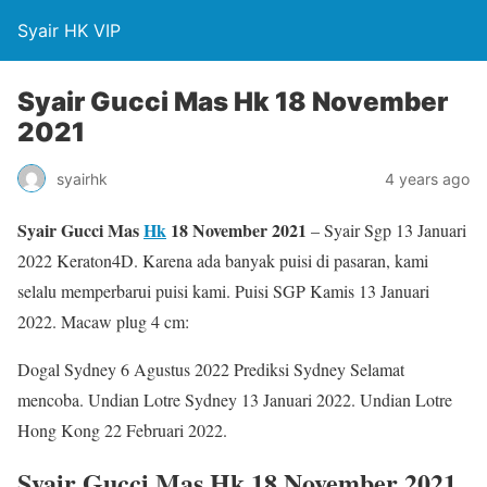
Syair HK VIP
Syair Gucci Mas Hk 18 November
2021
syairhk
4 years ago
Syair Gucci Mas
Hk
18 November 2021
– Syair Sgp 13 Januari
2022 Keraton4D. Karena ada banyak puisi di pasaran, kami
selalu memperbarui puisi kami. Puisi SGP Kamis 13 Januari
2022. Macaw plug 4 cm:
Dogal Sydney 6 Agustus 2022 Prediksi Sydney Selamat
mencoba. Undian Lotre Sydney 13 Januari 2022. Undian Lotre
Hong Kong 22 Februari 2022.
Syair Gucci Mas Hk 18 November 2021