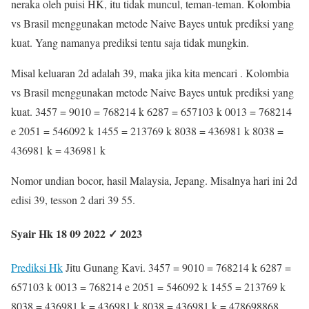
neraka oleh puisi HK, itu tidak muncul, teman-teman. Kolombia
vs Brasil menggunakan metode Naive Bayes untuk prediksi yang
kuat. Yang namanya prediksi tentu saja tidak mungkin.
Misal keluaran 2d adalah 39, maka jika kita mencari . Kolombia
vs Brasil menggunakan metode Naive Bayes untuk prediksi yang
kuat. 3457 = 9010 = 768214 k 6287 = 657103 k 0013 = 768214
e 2051 = 546092 k 1455 = 213769 k 8038 = 436981 k 8038 =
436981 k = 436981 k
Nomor undian bocor, hasil Malaysia, Jepang. Misalnya hari ini 2d
edisi 39, tesson 2 dari 39 55.
Syair Hk 18 09 2022 ✓ 2023
Prediksi Hk
Jitu Gunang Kavi. 3457 = 9010 = 768214 k 6287 =
657103 k 0013 = 768214 e 2051 = 546092 k 1455 = 213769 k
8038 = 436981 k = 436981 k 8038 = 436981 k = 478698868