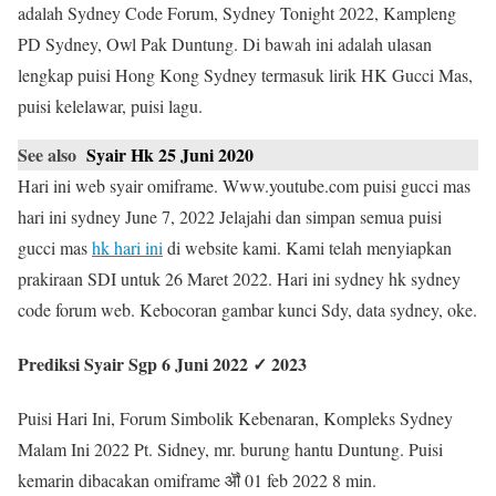
adalah Sydney Code Forum, Sydney Tonight 2022, Kampleng
PD Sydney, Owl Pak Duntung. Di bawah ini adalah ulasan
lengkap puisi Hong Kong Sydney termasuk lirik HK Gucci Mas,
puisi kelelawar, puisi lagu.
See also
Syair Hk 25 Juni 2020
Hari ini web syair omiframe. Www.youtube.com puisi gucci mas
hari ini sydney June 7, 2022 Jelajahi dan simpan semua puisi
gucci mas
hk hari ini
di website kami. Kami telah menyiapkan
prakiraan SDI untuk 26 Maret 2022. Hari ini sydney hk sydney
code forum web. Kebocoran gambar kunci Sdy, data sydney, oke.
Prediksi Syair Sgp 6 Juni 2022 ✓ 2023
Puisi Hari Ini, Forum Simbolik Kebenaran, Kompleks Sydney
Malam Ini 2022 Pt. Sidney, mr. burung hantu Duntung. Puisi
kemarin dibacakan omiframe ॵ 01 feb 2022 8 min.