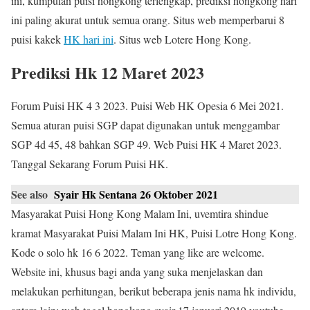
ini, kumpulan puisi hongkong terlengkap, prediksi hongkong hari
ini paling akurat untuk semua orang. Situs web memperbarui 8
puisi kakek
HK hari ini
. Situs web Lotere Hong Kong.
Prediksi Hk 12 Maret 2023
Forum Puisi HK 4 3 2023. Puisi Web HK Opesia 6 Mei 2021.
Semua aturan puisi SGP dapat digunakan untuk menggambar
SGP 4d 45, 48 bahkan SGP 49. Web Puisi HK 4 Maret 2023.
Tanggal Sekarang Forum Puisi HK.
See also
Syair Hk Sentana 26 Oktober 2021
Masyarakat Puisi Hong Kong Malam Ini, uvemtira shindue
kramat Masyarakat Puisi Malam Ini HK, Puisi Lotre Hong Kong.
Kode o solo hk 16 6 2022. Teman yang like are welcome.
Website ini, khusus bagi anda yang suka menjelaskan dan
melakukan perhitungan, berikut beberapa jenis nama hk individu,