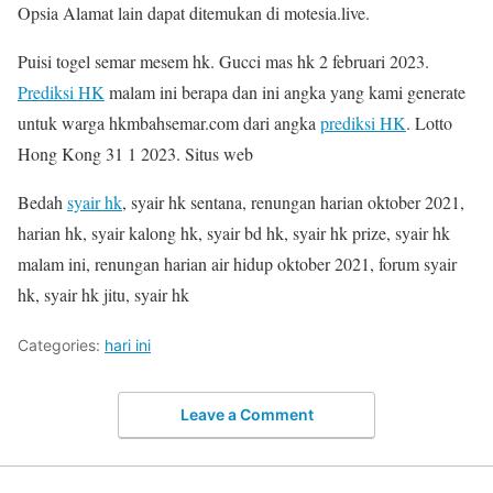
Opsia Alamat lain dapat ditemukan di motesia.live.
Puisi togel semar mesem hk. Gucci mas hk 2 februari 2023.
Prediksi HK
malam ini berapa dan ini angka yang kami generate
untuk warga hkmbahsemar.com dari angka
prediksi HK
. Lotto
Hong Kong 31 1 2023. Situs web
Bedah
syair hk
, syair hk sentana, renungan harian oktober 2021,
harian hk, syair kalong hk, syair bd hk, syair hk prize, syair hk
malam ini, renungan harian air hidup oktober 2021, forum syair
hk, syair hk jitu, syair hk
Categories:
hari ini
Leave a Comment