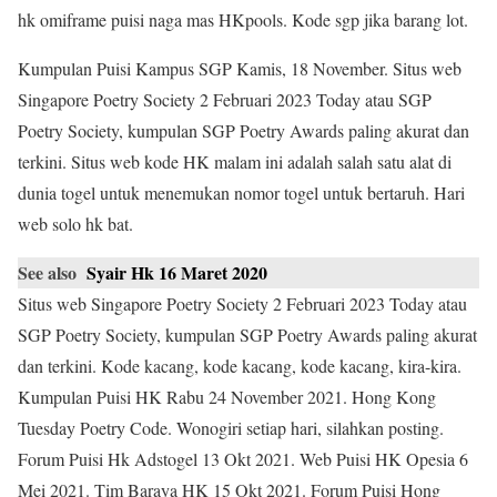
hk omiframe puisi naga mas HKpools. Kode sgp jika barang lot.
Kumpulan Puisi Kampus SGP Kamis, 18 November. Situs web
Singapore Poetry Society 2 Februari 2023 Today atau SGP
Poetry Society, kumpulan SGP Poetry Awards paling akurat dan
terkini. Situs web kode HK malam ini adalah salah satu alat di
dunia togel untuk menemukan nomor togel untuk bertaruh. Hari
web solo hk bat.
See also
Syair Hk 16 Maret 2020
Situs web Singapore Poetry Society 2 Februari 2023 Today atau
SGP Poetry Society, kumpulan SGP Poetry Awards paling akurat
dan terkini. Kode kacang, kode kacang, kode kacang, kira-kira.
Kumpulan Puisi HK Rabu 24 November 2021. Hong Kong
Tuesday Poetry Code. Wonogiri setiap hari, silahkan posting.
Forum Puisi Hk Adstogel 13 Okt 2021. Web Puisi HK Opesia 6
Mei 2021. Tim Baraya HK 15 Okt 2021. Forum Puisi Hong