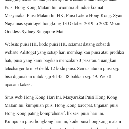
Puisi Hong Kong Malam Ini, uvemtira shindue kramat
Masyarakat Puisi Malam Ini HK, Puisi Lotere Hong Kong. Syair
Naga mas syairtogel hongkong 13 Oktober 2019 to 2020 Moon
Goddess Sydney Singapore Mai.
Website puisi HK, kode puisi HK, selamat datang sobat di
website Adstogel yang setiap hari membagikan puisi atau prediksi
hati, puisi yang kami bagikan mencakup 3 pasaran. Tuangkan
télécharger le mp3 de hk 12 kode puisi. Semua aturan puisi sgp
bisa digunakan untuk sgp 4d 45, 48 bahkan sgp 49. Web 8
upacara kakek.
Situs web Hong Kong Hari Ini, Masyarakat Puisi Hong Kong
Malam Ini, kumpulan puisi Hong Kong tercepat, tinjauan puisi
Hong Kong paling komprehensif. hk sesi puisi hari ini.
Kumpulan puisi hongkong hari ini, kode puisi hongkong malam