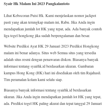
Syair Hk Malam Ini 2023 Pangkalantoto
Lihat Kebocoran Puisi Hk. Kami menjelaskan nomor jackpot
pasti yang akan terungkap malam ini, Rabu. Jika Anda ingin
mendapatkan jumlah lot HK yang tepat, ada. Ada banyak contoh
liga togel hongkong jika sudah berpengalaman dan besar.
Website Prediksi Ayat HK 29 Januari 2023 Prediksi Hongkong
malam ini benar adanya. Situs web Semua situs yang tersedia
adalah situs resmi dengan penawaran diskon. Biasanya banyak
informasi tentang syairhk.id berdasarkan ukuran. Gambaran
kampus Hong Kong (HK) hari ini disediakan oleh tim Rajahasil.
Tim peramalan kolam kami selalu siap.
Biasanya banyak informasi tentang syairhk.id berdasarkan
ukuran. Jika Anda ingin mendapatkan jumlah lot HK yang tepat,
ada. Prediksi togel HK paling akurat dan tepat tanggal 29 Januari