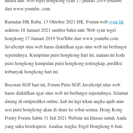
antara lain: web togel hongkong syair 17 januari 2019 youtube
dari www.youtube. com.
Ramalan HK Rabu, 13 Oktober 2021 HK. Forum web
syair hk
asiktoto 18 Januari 2021 sumber buku miti: Web syair togel
hongkong 17 Januari 2019 YouTube dari www.youtube.com.
JavaScript situs web harus diaktifkan agar situs web ini berfungsi
sepenuhnya. Kumpulan puisi hongkong hari ini, malam ini kode
puisi hongkong kumpulan puisi hongkong terlengkap, prediksi
terbanyak hongkong hari ini.
Bocoran SGP hari ini, Forum Puisi SGP, JavaScript situs web
harus diaktifkan agar situs web ini berfungsi sepenuhnya. Selamat
datang di omiprediksi online, kali ini lagi tekan angka ajaib atau
sesi puisi hongkong akan di share ke sobat semua. Hong Kong
Poetry Forum Sabtu 31 Juli 2021 Website ini khusus untuk Anda
yang suka berekspresi. Analisa Angka Togel Hongkong 6 Juni