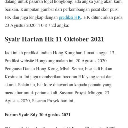
datang untuk pasaran togel hongkong, ada angka yang akan kami
berikan. Kumpulan gambar dari perkembangan pesat skor puisi
HK dan juga lengkap dengan
prediksi HK
. HK diluncurkan pada
23 Agustus 2020. 4 0 8 7 2d angka:
Syair Harian Hk 11 Oktober 2021
Jadi inilah prediksi undian Hong Kong hari Jumat tanggal 13.
Prediksi website Hongkong malam ini, 20 Agustus 2020
Penguasa Danau Hong Kong, Mbah Semar, bisa jadi bukan
Kosimatu. Ini juga memberikan bocoran HK yang tepat dan
akurat. Selain itu, bar lotre ditawarkan kepada pemain yang
mendaftar untuk pertama kali. Sasaran Proyek Minggu, 23
Agustus 2020, Sasaran Proyek hari ini.
Forum Syair Sdy 30 Agustus 2021