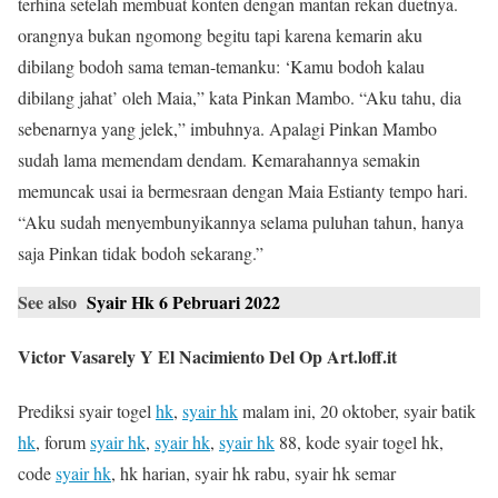
terhina setelah membuat konten dengan mantan rekan duetnya.
orangnya bukan ngomong begitu tapi karena kemarin aku
dibilang bodoh sama teman-temanku: ‘Kamu bodoh kalau
dibilang jahat’ oleh Maia,” kata Pinkan Mambo. “Aku tahu, dia
sebenarnya yang jelek,” imbuhnya. Apalagi Pinkan Mambo
sudah lama memendam dendam. Kemarahannya semakin
memuncak usai ia bermesraan dengan Maia Estianty tempo hari.
“Aku sudah menyembunyikannya selama puluhan tahun, hanya
saja Pinkan tidak bodoh sekarang.”
See also
Syair Hk 6 Pebruari 2022
Victor Vasarely Y El Nacimiento Del Op Art.loff.it
Prediksi syair togel
hk
,
syair hk
malam ini, 20 oktober, syair batik
hk
, forum
syair hk
,
syair hk
,
syair hk
88, kode syair togel hk,
code
syair hk
, hk harian, syair hk rabu, syair hk semar