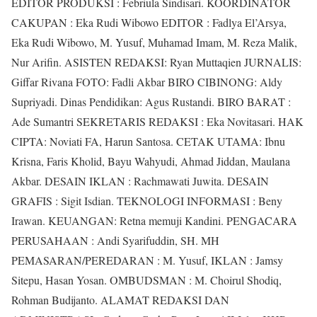
EDITOR PRODUKSI : Febriula Sindisari. KOORDINATOR
CAKUPAN : Eka Rudi Wibowo EDITOR : Fadlya El’Arsya,
Eka Rudi Wibowo, M. Yusuf, Muhamad Imam, M. Reza Malik,
Nur Arifin. ASISTEN REDAKSI: Ryan Muttaqien JURNALIS:
Giffar Rivana FOTO: Fadli Akbar BIRO CIBINONG: Aldy
Supriyadi. Dinas Pendidikan: Agus Rustandi. BIRO BARAT :
Ade Sumantri SEKRETARIS REDAKSI : Eka Novitasari. HAK
CIPTA: Noviati FA, Harun Santosa. CETAK UTAMA: Ibnu
Krisna, Faris Kholid, Bayu Wahyudi, Ahmad Jiddan, Maulana
Akbar. DESAIN IKLAN : Rachmawati Juwita. DESAIN
GRAFIS : Sigit Isdian. TEKNOLOGI INFORMASI : Beny
Irawan. KEUANGAN: Retna memuji Kandini. PENGACARA
PERUSAHAAN : Andi Syarifuddin, SH. MH
PEMASARAN/PEREDARAN : M. Yusuf, IKLAN : Jamsy
Sitepu, Hasan Yosan. OMBUDSMAN : M. Choirul Shodiq,
Rohman Budijanto. ALAMAT REDAKSI DAN