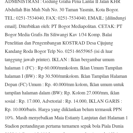
ADMINISTRASI : Gedung Graha Pena Lantai II Jalan KHR
Abdullah Bin Muh Nuh No. 30 Taman Yasmin, Kota Bogor.
TEL: 0251-7534040, FAX: 0251-7534040, EMAIL: [dilindungi
email]. Diterbitkan oleh: PT Bogor Mediapolitan. CETAK: PT
Bogor Media Grafis Jln Siliwangi Kav 1/34 Komp. Balai
Penelitian dan Pengembangan KOSTRAD Desa Cijujung
Kandang Roda Bogor Telp No. 0251-8655965 (isi di luar
tanggung jawab printer). IKLAN : Iklan bergambar umum
halaman 1 (FC) : Rp 60.000/mmkolom. Iklan Umum Tampilan
halaman I (BW) : Rp 30.500/mmkolom. Iklan Tampilan Halaman
Depan (FC) Umum : Rp. 40.000/mm kolom, Iklan umum untuk
tampilan halaman dalam (BW): Rp. Kolom 27.000/mm, iklan
sosial : Rp. 17.000, Advetorial : Rp. 14.000, IKLAN GARIS :
Rp. 10.000/baris. Harga yang diiklankan belum termasuk PPN
10%. Masih menyebalkan Maia Estianty Lanjutan dari Halaman 1
Stadion pertandingan pertama turnamen sepak bola Piala Dunia