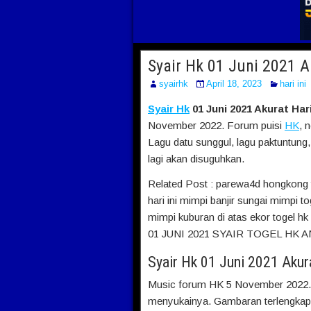
Syair Hk 01 Juni 2021 Ak
syairhk
April 18, 2023
hari ini
Syair Hk
01 Juni 2021 Akurat Hari
November 2022. Forum puisi
HK
, 
Lagu datu sunggul, lagu paktuntun
lagi akan disuguhkan.
Related Post : parewa4d hongkong tog
hari ini mimpi banjir sungai mimpi toge
mimpi kuburan di atas ekor togel hk
01 JUNI 2021 SYAIR TOGEL HK
Syair Hk 01 Juni 2021 Akura
Music forum HK 5 November 2022. Mu
menyukainya. Gambaran terlengkap j