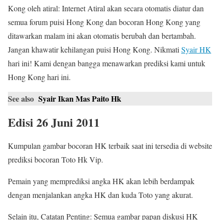
Kong oleh atiral: Internet Atiral akan secara otomatis diatur dan
semua forum puisi Hong Kong dan bocoran Hong Kong yang
ditawarkan malam ini akan otomatis berubah dan bertambah.
Jangan khawatir kehilangan puisi Hong Kong. Nikmati
Syair HK
hari ini! Kami dengan bangga menawarkan prediksi kami untuk
Hong Kong hari ini.
See also
Syair Ikan Mas Paito Hk
Edisi 26 Juni 2011
Kumpulan gambar bocoran HK terbaik saat ini tersedia di website
prediksi bocoran Toto Hk Vip.
Pemain yang memprediksi angka HK akan lebih berdampak
dengan menjalankan angka HK dan kuda Toto yang akurat.
Selain itu, Catatan Penting: Semua gambar papan diskusi HK