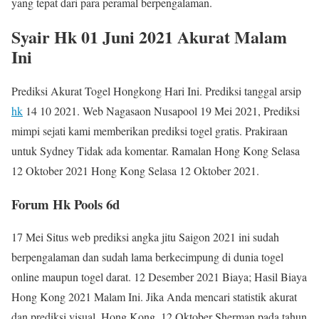
yang tepat dari para peramal berpengalaman.
Syair Hk 01 Juni 2021 Akurat Malam
Ini
Prediksi Akurat Togel Hongkong Hari Ini. Prediksi tanggal arsip
hk
14 10 2021. Web Nagasaon Nusapool 19 Mei 2021, Prediksi
mimpi sejati kami memberikan prediksi togel gratis. Prakiraan
untuk Sydney Tidak ada komentar. Ramalan Hong Kong Selasa
12 Oktober 2021 Hong Kong Selasa 12 Oktober 2021.
Forum Hk Pools 6d
17 Mei Situs web prediksi angka jitu Saigon 2021 ini sudah
berpengalaman dan sudah lama berkecimpung di dunia togel
online maupun togel darat. 12 Desember 2021 Biaya; Hasil Biaya
Hong Kong 2021 Malam Ini. Jika Anda mencari statistik akurat
dan prediksi visual, Hong Kong, 12 Oktober Sherman pada tahun