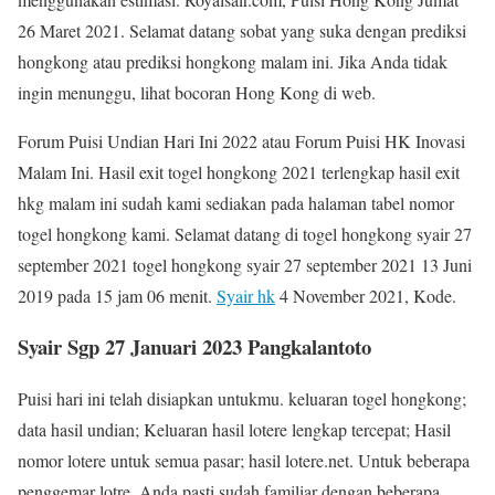
26 Maret 2021. Selamat datang sobat yang suka dengan prediksi
hongkong atau prediksi hongkong malam ini. Jika Anda tidak
ingin menunggu, lihat bocoran Hong Kong di web.
Forum Puisi Undian Hari Ini 2022 atau Forum Puisi HK Inovasi
Malam Ini. Hasil exit togel hongkong 2021 terlengkap hasil exit
hkg malam ini sudah kami sediakan pada halaman tabel nomor
togel hongkong kami. Selamat datang di togel hongkong syair 27
september 2021 togel hongkong syair 27 september 2021 13 Juni
2019 pada 15 jam 06 menit.
Syair hk
4 November 2021, Kode.
Syair Sgp 27 Januari 2023 Pangkalantoto
Puisi hari ini telah disiapkan untukmu. keluaran togel hongkong;
data hasil undian; Keluaran hasil lotere lengkap tercepat; Hasil
nomor lotere untuk semua pasar; hasil lotere.net. Untuk beberapa
penggemar lotre, Anda pasti sudah familiar dengan beberapa