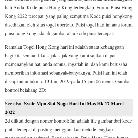
hati Anda. Kode puisi Hong Kong terlengkap; Forum Puisi Hong
Kong 2022 tercepat. yang paling sempurna Kode puisi hongkong
disediakan oleh situs togel ubertoto. Puisi togel hari ini atau forum
puisi hong kong adalah gambar atau kode puisi tercepat.
Ramalan Togel Hong Kong hari ini adalah suatu kebanggaan
bagi kita semua; Jika sajak-sajak yang kami sajikan dapat
memenangkan hati anda semua, ingatlah ini dan kami berusaha
memberikan informasi sebanyak-banyaknya. Puisi hari ini telah
disiapkan untukmu. 13 Juni 2019 pada 15 jam 06 menit. Gambar
kontrol belakang 2D:
See also
Syair Mpo Slot Naga Hari Ini Mas Hk 17 Maret
2022
2d diikuti dengan nomor kontrol: Ini adalah file gambar dari kode
puitis tercepat di posting menggunakan metode lengkap
menggunakan estimasi. Royalsair.com, Puisi Hong Kong Jumat