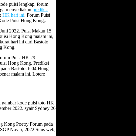
ode puisi lengkap, forum
juga menyediakan
prediksi
uk
HK hari ini
. Forum Puisi
Kode Puisi Hong Kong,.
 Juni 2022. Puisi Makau 15
puisi Hong Kong malam ini,
rat hari ini dari Bastoto
ng Kong.
Forum Puisi HK 29
uisi Hong Kong, Prediksi
ipada Bastoto. 6:04 Hong
benar malam ini, Lotere
n gambar kode puisi toto HK
vember 2022. syair Sydney 26
ng Kong Poetry Forum pada
 SGP Nov 5, 2022 Situs web,