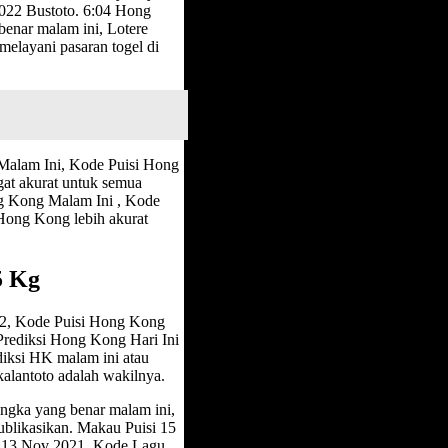
2022 Bustoto. 6:04 Hong
benar malam ini, Lotere
melayani pasaran togel di
Malam Ini, Kode Puisi Hong
gat akurat untuk semua
g Kong Malam Ini , Kode
Hong Kong lebih akurat
5 Kg
22, Kode Puisi Hong Kong
Prediksi Hong Kong Hari Ini
diksi HK malam ini atau
alantoto adalah wakilnya.
ngka yang benar malam ini,
blikasikan. Makau Puisi 15
K 13 Nov 2021. Kode Lagu