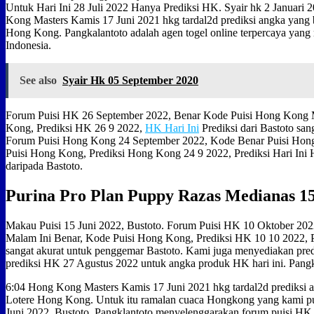
Untuk Hari Ini 28 Juli 2022 Hanya Prediksi HK. Syair hk 2 Januari 
Kong Masters Kamis 17 Juni 2021 hkg tardal2d prediksi angka yang 
Hong Kong. Pangkalantoto adalah agen togel online terpercaya yang 
Indonesia.
See also
Syair Hk 05 September 2020
Forum Puisi HK 26 September 2022, Benar Kode Puisi Hong Kong 
Kong, Prediksi HK 26 9 2022,
HK Hari Ini
Prediksi dari Bastoto san
Forum Puisi Hong Kong 24 September 2022, Kode Benar Puisi Hon
Puisi Hong Kong, Prediksi Hong Kong 24 9 2022, Prediksi Hari Ini 
daripada Bastoto.
Purina Pro Plan Puppy Razas Medianas 1
Makau Puisi 15 Juni 2022, Bustoto. Forum Puisi HK 10 Oktober 20
Malam Ini Benar, Kode Puisi Hong Kong, Prediksi HK 10 10 2022, 
sangat akurat untuk penggemar Bastoto. Kami juga menyediakan pre
prediksi HK 27 Agustus 2022 untuk angka produk HK hari ini. Pangk
6:04 Hong Kong Masters Kamis 17 Juni 2021 hkg tardal2d prediksi a
Lotere Hong Kong. Untuk itu ramalan cuaca Hongkong yang kami pu
Juni 2022, Bustoto. Pangklantoto menyelenggarakan forum puisi H