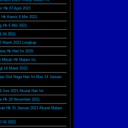
r Hk 07 April 2022
r Hk Kamis 6 Mei 2021
g Hk 6 Mei 2021
1 04 2021
7 Maret 2021 Lengkap
ana Hk Hari Ini 2020
r Merah Hk Malam Ini
gl 14 Maret 2022
po Slot Naga Hari Ini Mas 14 Januari
9 Juni 2021 Akurat Hari Ini
da Hk 28 November 2021
yair Hk 31 Januari 2021 Akurat Malam
0 04 2022