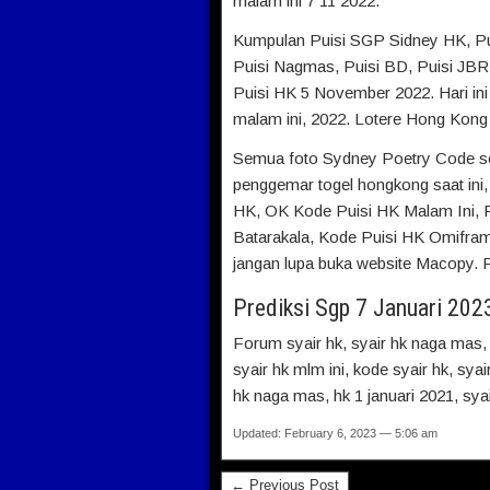
malam ini 7 11 2022.
Kumpulan Puisi SGP Sidney HK, Pui
Puisi Nagmas, Puisi BD, Puisi JBR
Puisi HK 5 November 2022. Hari in
malam ini, 2022. Lotere Hong Kong 
Semua foto Sydney Poetry Code se
penggemar togel hongkong saat ini
HK, OK Kode Puisi HK Malam Ini, R
Batarakala, Kode Puisi HK Omifram
jangan lupa buka website Macopy. F
Prediksi Sgp 7 Januari 202
Forum syair hk, syair hk naga mas, s
syair hk mlm ini, kode syair hk, syai
hk naga mas, hk 1 januari 2021, sya
Updated: February 6, 2023 — 5:06 am
← Previous Post