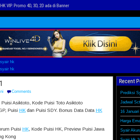
HK VIP. Promo 4D, 3D, 2D ada di Banner
Recent P
1
ini
Comments
Prediksi S
Jadwal Sct
Puisi Asiktoto, Kode Puisi Toto Asiktoto
GP, Puisi
HK
dan Puisi SDY. Bonus Data Data
HK
16 Januari
Harga Ema
orum Puisi
HK
, Kode Puisi HK, Preview Puisi Jawa
Syair Akur
ng Kong
Syair Hk 1