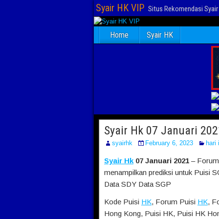
Syair HK VIP
Situs Rekomendasi Syair 
Home
Syair HK
Syair Hk 07 Januari 202
syairhk
February 6, 2023
hari 
Syair Hk
07 Januari 2021
– Forum 
menampilkan prediksi untuk Puisi S
Data SDY Data SGP
Kode Puisi
HK
, Forum Puisi
HK
, F
Hong Kong, Puisi HK, Puisi HK Ho