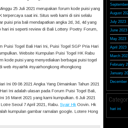
September
inggu 25 Juli 2021 merupakan forum kode puisi yang
August 20
terpercaya saat ini. Situs web kami di sini selalu
July 2023
 puisi pria bali mendapatkan angka 2d, 3d, 4d yang
ari ini seperti review di Bali Lottery Poetry Forum,
June 2023
May 2023
Puisi Togel Bali Hari Ini, Puisi Togel SGP Pria Hari
April 2023
 kumpulkan. Website Kumpulan Puisi Togel HK Rabu
March 202
kode puisi yang menyediakan berbagai puisi togel
February 
x di web #syairhk #syairhongkong #hongkong
January 2
December 
ari Ini 09 08 2021 Angka Yang Dimainkan Tahun 2021
ri Ini adalah ulasan pada Forum Puisi Togel Bali,
Ini 16 Maret 2021 yang kami kumpulkan. 6 Juli 2021
Categor
Lotre Seoul 7 April 2021, Rabu.
Syair Hk
Oovin. Hk
hari ini
dalah kumpulan gambar ramalan google. Lotere Hong