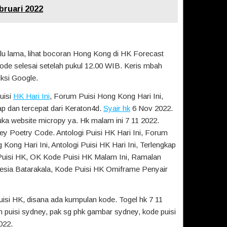
bruari 2022
3
lalu lama, lihat bocoran Hong Kong di HK Forecast
e selesai setelah pukul 12.00 WIB. Keris mbah
ksi Google.
uisi
HK Hari Ini
, Forum Puisi Hong Kong Hari Ini,
kap dan tercepat dari Keraton4d.
Syair hk
6 Nov 2022.
uka website micropy ya. Hk malam ini 7 11 2022.
 Poetry Code. Antologi Puisi HK Hari Ini, Forum
 Kong Hari Ini, Antologi Puisi HK Hari Ini, Terlengkap
 Puisi HK, OK Kode Puisi HK Malam Ini, Ramalan
pesia Batarakala, Kode Puisi HK Omiframe Penyair
isi HK, disana ada kumpulan kode. Togel hk 7 11
m puisi sydney, pak sg phk gambar sydney, kode puisi
022.