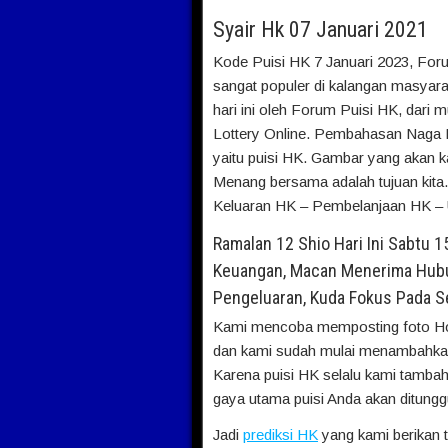
Syair Hk 07 Januari 2021
Kode Puisi HK 7 Januari 2023, For
sangat populer di kalangan masyarak
hari ini oleh Forum Puisi HK, dari 
Lottery Online. Pembahasan Nag
yaitu puisi HK. Gambar yang akan 
Menang bersama adalah tujuan kita.
Keluaran HK – Pembelanjaan HK –
Ramalan 12 Shio Hari Ini Sabtu 
Keuangan, Macan Menerima Hubun
Pengeluaran, Kuda Fokus Pada S
Kami mencoba memposting foto Hong
dan kami sudah mulai menambahkan p
Karena puisi HK selalu kami tamba
gaya utama puisi Anda akan ditungg
Jadi
prediksi HK
yang kami berikan t