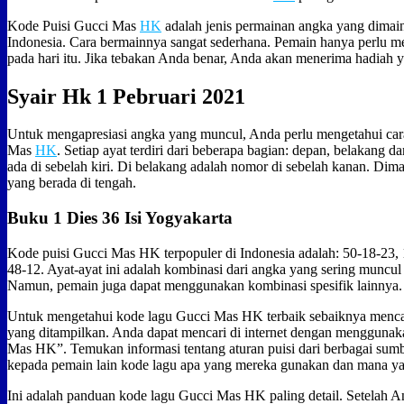
Kode Puisi Gucci Mas
HK
adalah jenis permainan angka yang dimai
Indonesia. Cara bermainnya sangat sederhana. Pemain hanya perlu 
pada hari itu. Jika tebakan Anda benar, Anda akan menerima hadiah 
Syair Hk 1 Pebruari 2021
Untuk mengapresiasi angka yang muncul, Anda perlu mengetahui ca
Mas
HK
. Setiap ayat terdiri dari beberapa bagian: depan, belakang 
ada di sebelah kiri. Di belakang adalah nomor di sebelah kanan. Di
yang berada di tengah.
Buku 1 Dies 36 Isi Yogyakarta
Kode puisi Gucci Mas HK terpopuler di Indonesia adalah: 50-18-23,
48-12. Ayat-ayat ini adalah kombinasi dari angka yang sering muncu
Namun, pemain juga dapat menggunakan kombinasi spesifik lainnya.
Untuk mengetahui kode lagu Gucci Mas HK terbaik sebaiknya mencar
yang ditampilkan. Anda dapat mencari di internet dengan mengguna
Mas HK”. Temukan informasi tentang aturan puisi dari berbagai sumb
kepada pemain lain kode lagu apa yang mereka gunakan dan mana ya
Ini adalah panduan kode lagu Gucci Mas HK paling detail. Setela