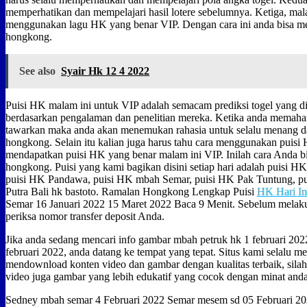
memperhatikan dan mempelajari hasil lotere sebelumnya. Ketiga, mala
menggunakan lagu HK yang benar VIP. Dengan cara ini anda bisa me
hongkong.
See also
Syair Hk 12 4 2022
Puisi HK malam ini untuk VIP adalah semacam prediksi togel yang dib
berdasarkan pengalaman dan penelitian mereka. Ketika anda memaham
tawarkan maka anda akan menemukan rahasia untuk selalu menang d
hongkong. Selain itu kalian juga harus tahu cara menggunakan puisi
mendapatkan puisi HK yang benar malam ini VIP. Inilah cara Anda bi
hongkong. Puisi yang kami bagikan disini setiap hari adalah puisi 
puisi HK Pandawa, puisi HK mbah Semar, puisi HK Pak Tuntung, pu
Putra Bali hk bastoto. Ramalan Hongkong Lengkap Puisi
HK Hari In
Semar 16 Januari 2022 15 Maret 2022 Baca 9 Menit. Sebelum melakuka
periksa nomor transfer deposit Anda.
Jika anda sedang mencari info gambar mbah petruk hk 1 februari 2022
februari 2022, anda datang ke tempat yang tepat. Situs kami selalu 
mendownload konten video dan gambar dengan kualitas terbaik, sila
video juga gambar yang lebih edukatif yang cocok dengan minat anda
Sedney mbah semar 4 Februari 2022 Semar mesem sd 05 Februari 