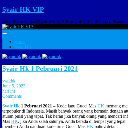
Syair HK VIP
Situs Rekomendasi Syair HK VIP. Promo 4D, 3D, 2D ada di Banner
Home
Syair HK
Syair Hk 1 Pebruari 2021
syairhk
June 5, 2023
hari ini
Comments
Syair Hk
1 Pebruari 2021
– Kode lagu Gucci Mas
HK
memang menj
terpopuler di Indonesia. Masih banyak orang yang bermain dengan atu
aturan puisi yang tepat. Tak heran jika banyak orang yang mencari in
Mas
HK
. jika Anda salah satunya, Anda berada di tempat yang tepat. 
memberi Anda panduan kode rima Gucci Mas
HK
paling detail.