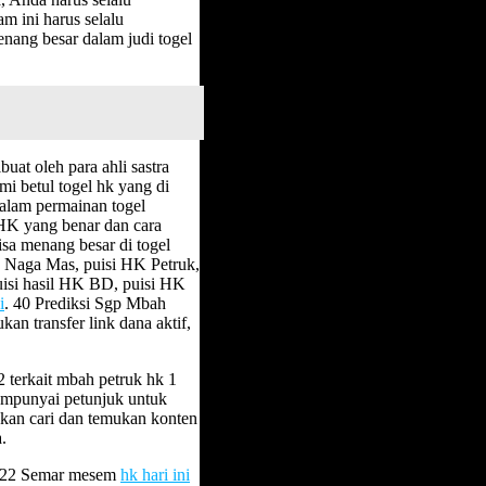
m ini harus selalu
nang besar dalam judi togel
uat oleh para ahli sastra
i betul togel hk yang di
alam permainan togel
 HK yang benar dan cara
sa menang besar di togel
HK Naga Mas, puisi HK Petruk,
isi hasil HK BD, puisi HK
i
. 40 Prediksi Sgp Mbah
n transfer link dana aktif,
 terkait mbah petruk hk 1
mempunyai petunjuk untuk
hkan cari dan temukan konten
.
2022 Semar mesem
hk hari ini