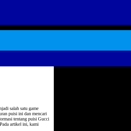
adi salah satu game
ran puisi ini dan mencari
formasi tentang puisi Gucci
Pada artikel ini, kami