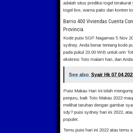
adalah situs prediksi togel terakurat 
togel live, warna paito dan konten to
Barrio 400 Viviendas Cuenta Con 
Provincia.
Kode puisi SGP Nagamas 5 Nov 2022.
sydney. Anda benar tentang kode pui
pada pukul 23.00 WIB untuk urin To
ekskresi Toto malam hari, dan Anda
See also
Syair Hk 07 04 202
Puisi Makau Hari Ini telah mengum
penjuru, baik Toto Makau 2022 mau
melihat taruhan dengan gambar syara
sdy? puisi sydney hari ini 2022, at
populer.
Temu puisi hari ini 2022 atau temu