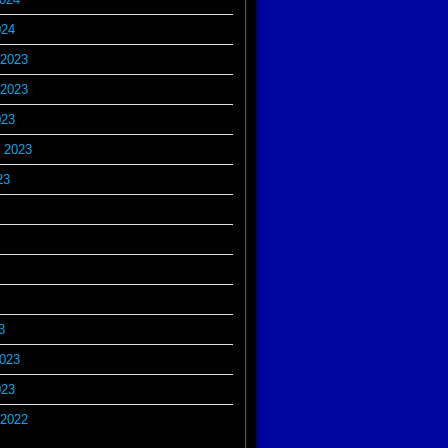
024
2023
2023
023
 2023
23
3
2023
023
2022