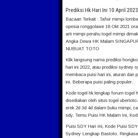
Prediksi Hk Hari Ini 10 April 2023
Bacaan Terkait : Tafsir mimpi lomba
opesia ronggolawe 18 Okt 2021 orang
arti mimpi perahu togel mimpi dimak
Angka Dewa HK Malam SINGAPUR
NUBUAT TOTO
Klik langsung nama prediksi hongkon
hari ini 2022, atau prediksi sydney
membaca puisi hari ini, aturan dan puis
ini. Beberapa puisi paling populer.
Kode togel hk lengkap forum togel h
disediakan oleh situs togel ubertoto
erek 2d 3d 4d dalam buku mimpi, cas
sdy. Temu Puisi HK Malam Ini, Kod
Puisi SDY Hari Ini, Kode Puisi SDY
Sydney Lengkap Bastoto. Ringkasan 