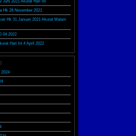
9 Juni 2021 Akurat Hari Ini
da Hk 28 November 2021
yair Hk 31 Januari 2021 Akurat Malam
0 04 2022
urat Hari Ini 4 April 2022
s
 2024
24
4
2024