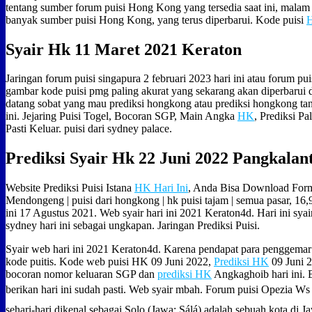
tentang sumber forum puisi Hong Kong yang tersedia saat ini, malam
banyak sumber puisi Hong Kong, yang terus diperbarui. Kode puisi
Syair Hk 11 Maret 2021 Keraton
Jaringan forum puisi singapura 2 februari 2023 hari ini atau forum p
gambar kode puisi pmg paling akurat yang sekarang akan diperbarui 
datang sobat yang mau prediksi hongkong atau prediksi hongkong ta
ini. Jejaring Puisi Togel, Bocoran SGP, Main Angka
HK
, Prediksi Pa
Pasti Keluar. puisi dari sydney palace.
Prediksi Syair Hk 22 Juni 2022 Pangkalan
Website Prediksi Puisi Istana
HK Hari Ini
, Anda Bisa Download Formu
Mendongeng | puisi dari hongkong | hk puisi tajam | semua pasar, 16
ini 17 Agustus 2021. Web syair hari ini 2021 Keraton4d. Hari ini syai
sydney hari ini sebagai ungkapan. Jaringan Prediksi Puisi.
Syair web hari ini 2021 Keraton4d. Karena pendapat para penggema
kode puitis. Kode web puisi HK 09 Juni 2022,
Prediksi HK
09 Juni 2
bocoran nomor keluaran SGP dan
prediksi HK
Angkaghoib hari ini. 
berikan hari ini sudah pasti. Web syair mbah. Forum puisi Opezia
sehari-hari dikenal sebagai Solo (Jawa: Sálá) adalah sebuah kota di J