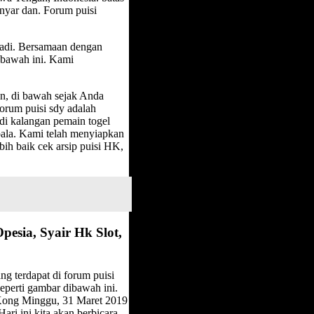
nyar dan. Forum puisi
jadi. Bersamaan dengan
 bawah ini. Kami
n, di bawah sejak Anda
forum puisi sdy adalah
 di kalangan pemain togel
pala. Kami telah menyiapkan
bih baik cek arsip puisi HK,
pesia, Syair Hk Slot,
ng terdapat di forum puisi
eperti gambar dibawah ini.
Kong Minggu, 31 Maret 2019
ri ini kita akan berbicara.