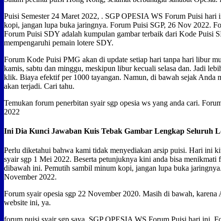
Puisi Semester 24 Maret 2022, . SGP OPESIA WS Forum Puisi hari i
kopi, jangan lupa buka jaringnya. Forum Puisi SGP, 26 Nov 2022. F
Forum Puisi SDY adalah kumpulan gambar terbaik dari Kode Puisi SD
mempengaruhi pemain lotere SDY.
Forum Kode Puisi PMG akan di update setiap hari tanpa hari libur mula
kamis, sabtu dan minggu, meskipun libur kecuali selasa dan. Jadi lebi
klik. Biaya efektif per 1000 tayangan. Namun, di bawah sejak Anda m
akan terjadi. Cari tahu.
Temukan forum penerbitan syair sgp opesia ws yang anda cari. Foru
2022
Ini Dia Kunci Jawaban Kuis Tebak Gambar Lengkap Seluruh Le
Perlu diketahui bahwa kami tidak menyediakan arsip puisi. Hari ini 
syair sgp 1 Mei 2022. Beserta petunjuknya kini anda bisa menikmati 
dibawah ini. Pemutih sambil minum kopi, jangan lupa buka jaringnya
November 2022.
Forum syair opesia sgp 22 November 2020. Masih di bawah, karena
website ini, ya.
forum puisi syair sgp saya. SGP OPESIA WS Forum Puisi hari ini. F