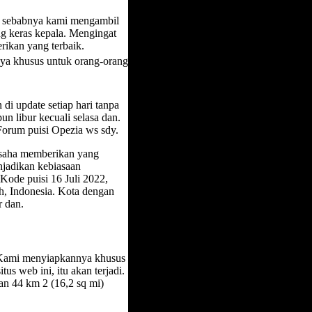
lah sebabnya kami mengambil
ng keras kepala. Mengingat
ikan yang terbaik.
a khusus untuk orang-orang
 update setiap hari tanpa
un libur kecuali selasa dan.
rum puisi Opezia ws sdy.
usaha memberikan yang
njadikan kebiasaan
Kode puisi 16 Juli 2022,
h, Indonesia. Kota dengan
r dan.
y. Kami menyiapkannya khusus
s web ini, itu akan terjadi.
san 44 km 2 (16,2 sq mi)