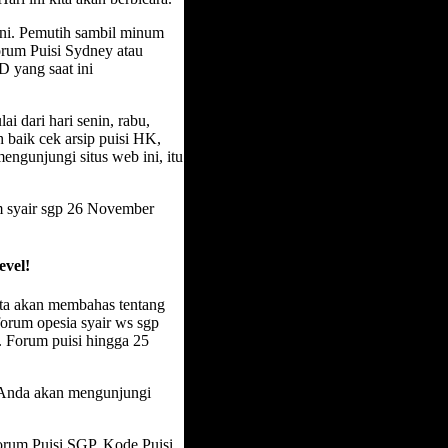
ni. Pemutih sambil minum
orum Puisi Sydney atau
 yang saat ini
i dari hari senin, rabu,
h baik cek arsip puisi HK,
engunjungi situs web ini, itu
m syair sgp 26 November
vel!
kita akan membahas tentang
forum opesia syair ws sgp
. Forum puisi hingga 25
 Anda akan mengunjungi
orum Puisi SGP, Kode Puisi